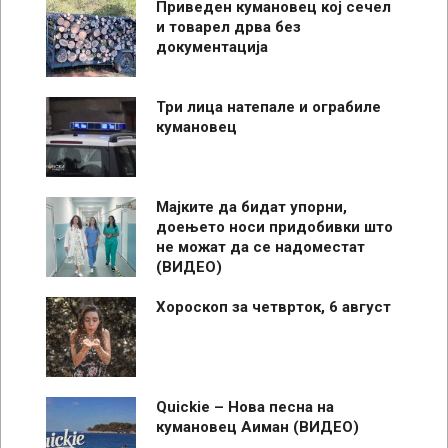
Приведен кумановец кој сечел
и товарел дрва без
документација
Три лица натепале и ограбиле
кумановец
Мајките да бидат упорни,
доењето носи придобивки што
не можат да се надоместат
(ВИДЕО)
Хороскоп за четврток, 6 август
Quickie – Нова песна на
кумановец Аиман (ВИДЕО)