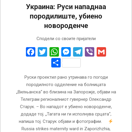
Украина: Руси нападнаа
породилиште, убиено
новороденче
2022-
Сподели со своите пријатели
11-
23
Facebook
Twitter
WhatsApp
Messenger
Telegram
Viber
Gmail
Share
Руски проектил рано утринава го погоди
породилното одделение на болницата
„Вилњанска“ во близина на Запорожје, објави на
Телеграм регионалниот гувернер Олександр
Старук. – Во нападот е убиено новороденче,
додаде тој. „Тагата ни ги исполнува срцата“,
напиша тој. Старук објави и фотографии.
Russia strikes maternity ward in Zaporizhzhia,