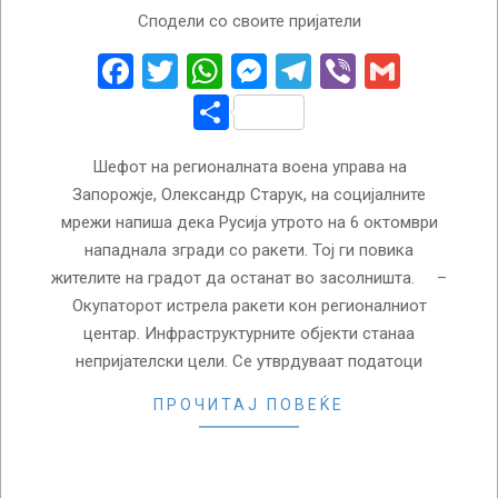
2022-
Сподели со своите пријатели
10-
06
Facebook
Twitter
WhatsApp
Messenger
Telegram
Viber
Gmail
Share
Шефот на регионалната воена управа на
Запорожје, Олександр Старук, на социјалните
мрежи напиша дека Русија утрото на 6 октомври
нападнала згради со ракети. Тој ги повика
жителите на градот да останат во засолништа. –
Окупаторот истрела ракети кон регионалниот
центар. Инфраструктурните објекти станаа
непријателски цели. Се утврдуваат податоци
ПРОЧИТАЈ ПОВЕЌЕ