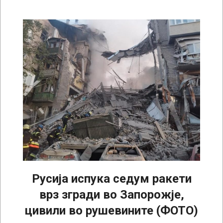
Русија испука седум ракети
врз згради во Запорожје,
цивили во рушевините (ФОТО)