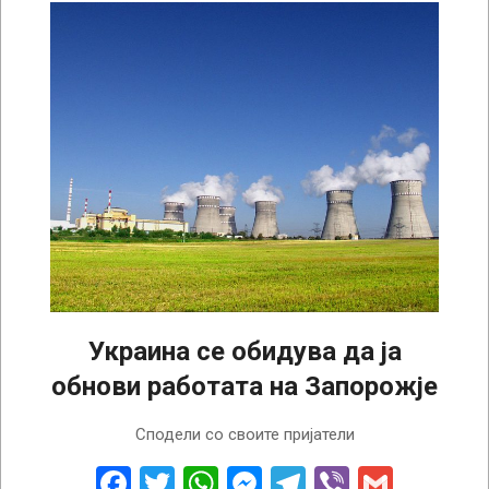
Украина се обидува да ја
обнови работата на Запорожје
2022-
Сподели со своите пријатели
08-
26
Facebook
Twitter
WhatsApp
Messenger
Telegram
Viber
Gmail