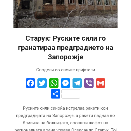
Старук: Руските сили го
гранатираа предградието на
Запорожје
2022-
Сподели со своите пријатели
11-
25
Facebook
Twitter
WhatsApp
Messenger
Telegram
Viber
Gmail
Share
Руските сили синоќа истрелаа ракети кон
предградијата на Запорожје, а ракети паднаа во
близина на болницата, соопшти шефот на
регионалната воена управа Олександр Старук. Тој