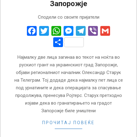
Запорожје
2022-
Сподели со своите пријатели
10-
06
Facebook
Twitter
WhatsApp
Messenger
Telegram
Viber
Gmail
Share
Најмалку две лица загинаа во текот на ноќта во
рускиот грант на украинскиот град Запорожје,
објави регионалниот началник Олександр Старук
на Телеграм. Тој додаде дека најмалку пет лица се
под урнатините и дека операцијата за спасување
продолжува, пренесува Ројтерс. Старух претходно
изјави дека во гранатирањето на градот
Запорожје биле уништени
ПРОЧИТАЈ ПОВЕЌЕ