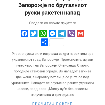
Запорожје по бруталниот
руски ракетен напад
2022-
Сподели со своите пријатели
10-
06
Facebook
Twitter
WhatsApp
Messenger
Telegram
Viber
Gmail
Share
Утрово руски сили истрелаа седум проектили врз
украинскиот град Запорожје. Проектилите, изјави
гувернерот на Запорожје, Олександр Старук,
погодиле станбени згради. Во нападот загинаа
две жени, а најмалку пет лица сѐ уште се под
урнатините. Нападот се случил во раните утрински
часови, пред зори. „Многу луѓе беа спасени,
вклучително и тригодишно
ПРОЧИТАЈ ПОВЕЌЕ