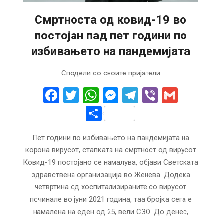
Смртноста од ковид-19 во
постојан пад пет години по
избивањето на пандемијата
2024-
Сподели со своите пријатели
12-
25
Facebook
Twitter
WhatsApp
Messenger
Telegram
Viber
Gmail
Share
Пет години по избивањето на пандемијата на
корона вирусот, стапката на смртност од вирусот
Ковид-19 постојано се намалува, објави Светската
здравствена организација во Женева. Додека
четвртина од хоспитализираните со вирусот
починале во јуни 2021 година, таа бројка сега е
намалена на еден од 25, вели СЗО. До денес,