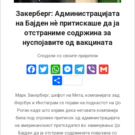
Закерберг: Администрацијата
на Бајден нѐ притискаше да ја
отстраниме содржина за
нуспојавите од вакцината
2025-
Сподели со своите пријатели
01-
11
Facebook
Twitter
WhatsApp
Messenger
Telegram
Viber
Gmail
Share
Марк Закерберг, шефот на Мета, компанијата зад
Фејсбук и Инстаграм се појави на подкастот на Џо
Роган каде што изјави дека неговата компанија
била под огромен притисок од администрацијата
на американскиот претседател во заминување Џо
Бајден да ја отстрани содржината поврзана со