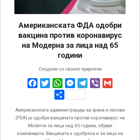
Американската ФДА одобри
вакцина против коронавирус
на Модерна за лица над 65
години
2025-
Сподели со своите пријатели
05-
31
Facebook
Twitter
WhatsApp
Messenger
Telegram
Viber
Gmail
Share
Американската администрација за храна и лекови
(FDA) ја одобри вакцината против коронавирус на
Moderna за лица над 65 години, објави
компанијата. Вакцината е одобрена и за лица на