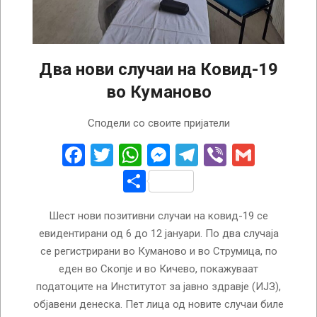
Два нови случаи на Ковид-19
во Куманово
2025-
Сподели со своите пријатели
01-
14
Facebook
Twitter
WhatsApp
Messenger
Telegram
Viber
Gmail
Share
Шест нови позитивни случаи на ковид-19 се
евидентирани од 6 до 12 јануари. По два случаја
се регистрирани во Куманово и во Струмица, по
еден во Скопје и во Кичево, покажуваат
податоците на Институтот за јавно здравје (ИЈЗ),
објавени денеска. Пет лица од новите случаи биле