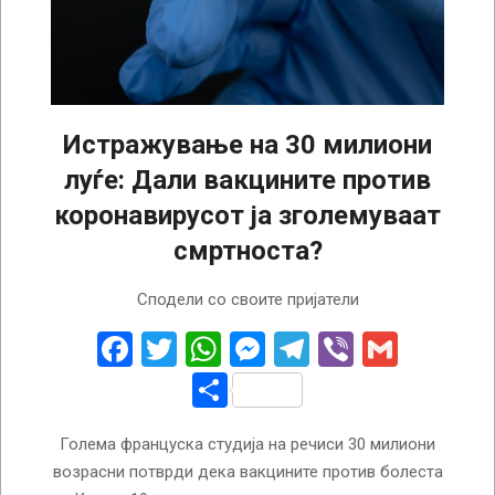
Истражување на 30 милиони
луѓе: Дали вакцините против
коронавирусот ја зголемуваат
смртноста?
2025-
Сподели со своите пријатели
12-
09
Facebook
Twitter
WhatsApp
Messenger
Telegram
Viber
Gmail
Share
Голема француска студија на речиси 30 милиони
возрасни потврди дека вакцините против болеста