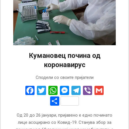
Кумановец почина од
коронавирус
2025-
Сподели со своите пријатели
01-
28
Facebook
Twitter
WhatsApp
Messenger
Telegram
Viber
Gmail
Share
Од 20 до 26 јануари, пријавено е едно починато
лице асоцирано со Ковид-19. Станува збор за