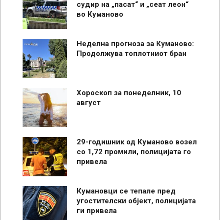
судир на „пасат“ и „сеат леон“
во Куманово
Неделна прогноза за Куманово:
Продолжува топлотниот бран
Хороскоп за понеделник, 10
август
29-годишник од Куманово возел
со 1,72 промили, полицијата го
привела
Кумановци се тепале пред
угостителски објект, полицијата
ги привела