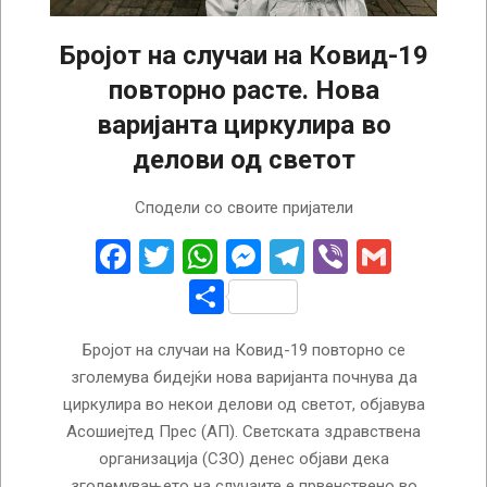
Бројот на случаи на Ковид-19
повторно расте. Нова
варијанта циркулира во
делови од светот
2025-
Сподели со своите пријатели
05-
29
Facebook
Twitter
WhatsApp
Messenger
Telegram
Viber
Gmail
Share
Бројот на случаи на Ковид-19 повторно се
зголемува бидејќи нова варијанта почнува да
циркулира во некои делови од светот, објавува
Асошиејтед Прес (АП). Светската здравствена
организација (СЗО) денес објави дека
зголемувањето на случаите е првенствено во