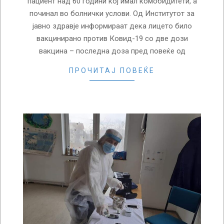
пациент над 60 години кој имал комобидитети, а
починал во болнички услови. Од Институтот за
јавно здравје информираат дека лицето било
вакцинирано против Ковид-19 со две дози
вакцина – последна доза пред повеќе од
ПРОЧИТАЈ ПОВЕЌЕ