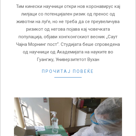
Тим кинески научници откри нов коронавирус кај
лилјаци со потенцијален ризик од пренос од
животни на луѓе, но не треба да се преувеличува
ризикот од негова појава кај човечката
популација, објави хонгконгскиот весник „Саут
Чајна Морнинг пост“. Студијата беше спроведена
од научници од Академијата на науките во
Гуангжу, Универзитетот Вухан
ПРОЧИТАЈ ПОВЕЌЕ