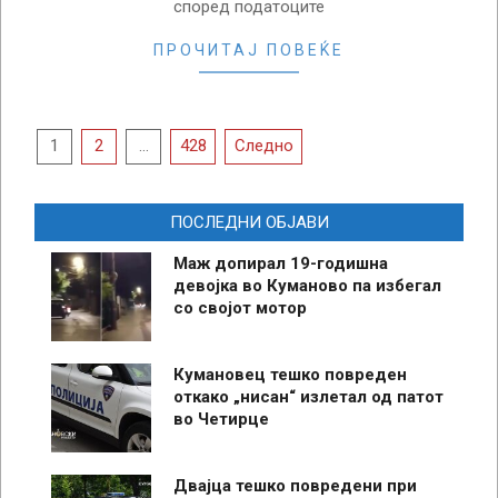
според податоците
ПРОЧИТАЈ ПОВЕЌЕ
Posts
1
2
…
428
Следно
pagination
ПОСЛЕДНИ ОБЈАВИ
Маж допирал 19-годишна
девојка во Куманово па избегал
со својот мотор
Кумановец тешко повреден
откако „нисан“ излетал од патот
во Четирце
Двајца тешко повредени при