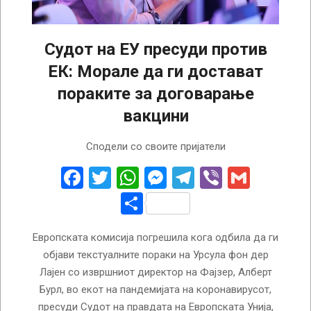
Судот на ЕУ пресуди против
ЕК: Морале да ги достават
пораките за договарање
вакцини
2025-
Сподели со своите пријатели
05-
15
Facebook
Twitter
WhatsApp
Messenger
Telegram
Viber
Gmail
Share
Европската комисија погрешила кога одбила да ги
објави текстуалните пораки на Урсула фон дер
Лајен со извршниот директор на Фајзер, Алберт
Бурл, во екот на пандемијата на коронавирусот,
пресуди Судот на правдата на Европската Унија,