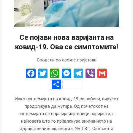
Се појави нова варијанта на
ковид-19. Ова се симптомите!
2025-
Сподели со своите пријатели
06-
03
Facebook
Twitter
WhatsApp
Messenger
Telegram
Viber
Gmail
Share
Иако пандемијата на ковид-19 се забави, вирусот
продолжува да мутира. Од почетокот на
пандемијата се појавија илјадници варијанти, а
најновата што го привлекува вниманието на
здравствените експерти е NB.1.8.1. Светската