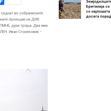
r
am
r
mail
Share
Земјоделцит
Британија се
со најлошата
 седнат во собраниските
досега пора
шните проекции на ДИК.
ПМНЕ, дури тројца. Два има
ВЛЕН. Иван Стоилковиќ –