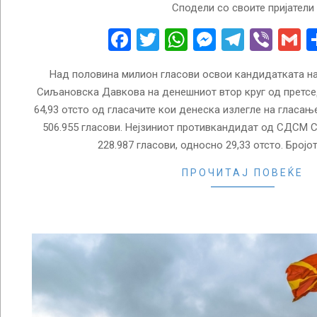
Сподели со своите пријатели
05-
08
Facebook
Twitter
WhatsApp
Messenge
Telegr
Vibe
G
Над половина милион гласови освои кандидатката 
Сиљановска Давкова на денешниот втор круг од претсе
64,93 отсто од гласачите кои денеска излегле на гласањ
506.955 гласови. Нејзиниот противкандидат од СДСМ 
228.987 гласови, односно 29,33 отсто. Бројо
ПРОЧИТАЈ ПОВЕЌЕ