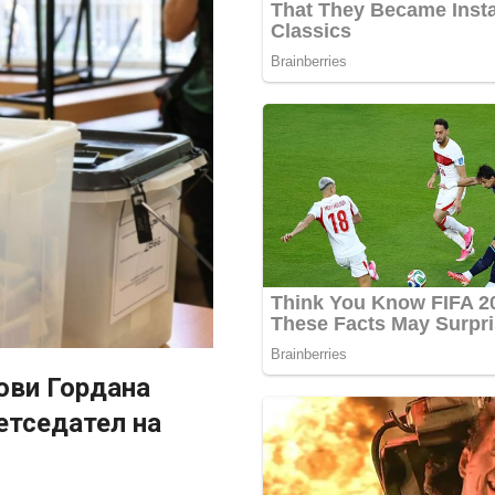
ови Гордана
етседател на