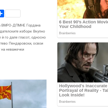
r
am
r
mail
Share
на ВМРО-ДПМНЕ Гордана
дателските избори. Вкупно
е ѝ го дале гласот, односно
Стево Пендаровски, освои
т на неважечки