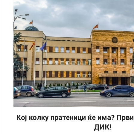
Кој колку пратеници ќе има? Први
ДИК!