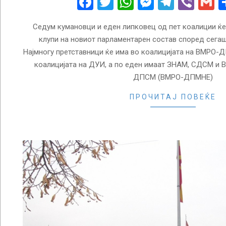
Facebook
Twitter
WhatsApp
Messenge
Telegr
Vibe
G
Седум кумановци и еден липковец од пет коалиции ќе
клупи на новиот парламентарен состав според сега
Најмногу претставници ќе има во коалицијата на ВМРО-Д
коалицијата на ДУИ, а по еден имаат ЗНАМ, СДСМ и 
ДПСМ (ВМРО-ДПМНЕ)
ПРОЧИТАЈ ПОВЕЌЕ