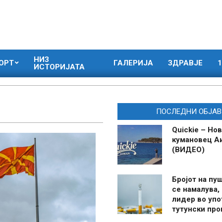
НИЗ
ОРТ
ГАЛЕРИЈА
ЗДРАВЈЕ
1
ИСТОРИЈАТА
ПОСЛЕДНИ ОБЈАВ
Quickie – Нов
кумановец А
(ВИДЕО)
Бројот на пу
се намалува, 
лидер во упо
тутунски пр