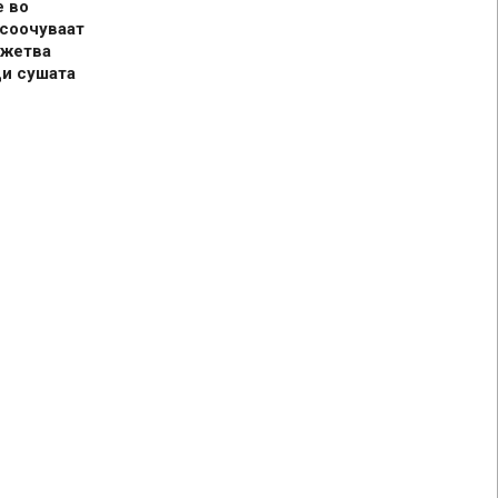
е во
 соочуваат
 жетва
ди сушата