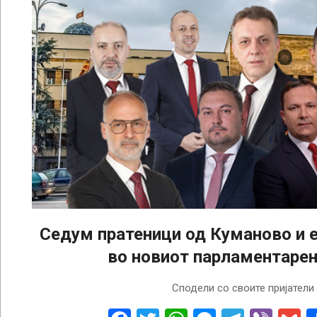
Седум пратеници од Куманово и 
во новиот парламентарен
2024-
Сподели со своите пријатели
05-
09