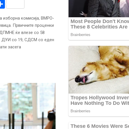
r
am
r
mail
Share
а изборна комисија, ВМРО-
евица. Првичните проценки
ДПМНЕ ќе влезе со 58
д ДУИ со 19, СДСМ со еден
ати засега