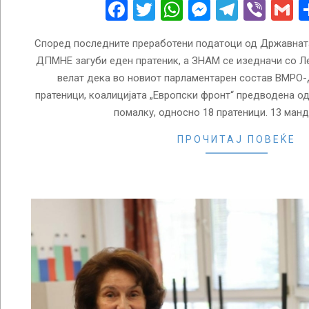
09
Facebook
Twitter
WhatsApp
Messenge
Telegr
Vibe
G
Според последните преработени податоци од Државнат
ДПМНЕ загуби еден пратеник, а ЗНАМ се изедначи со Л
велат дека во новиот парламентарен состав ВМРО-
пратеници, коалицијата „Европски фронт“ предводена о
помалку, односно 18 пратеници. 13 манд
ПРОЧИТАЈ ПОВЕЌЕ