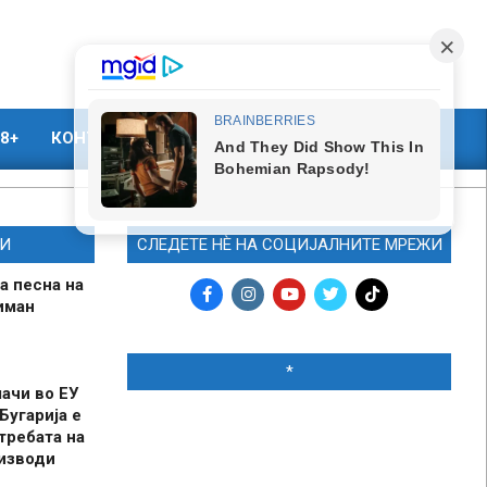
8+
КОНТАКТ
МАРКЕТИНГ
И
СЛЕДЕТЕ НЀ НА СОЦИЈАЛНИТЕ МРЕЖИ
а песна на
иман
*
шачи во ЕУ
Бугарија е
требата на
оизводи