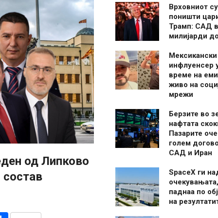
Врховниот су
поништи цар
Трамп: САД в
милијарди д
Мексикански
инфлуенсер 
време на ем
живо на соци
мрежи
Берзите во з
нафтата скок
Пазарите оче
голем догово
САД и Иран
еден од Липково
SpaceX ги н
 состав
очекувањата,
паднаа по об
на резултати