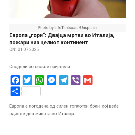
Photo by InfoTimisoara/Unsplash
Европа „гори“: Двајца мртви во Италија,
пожари низ целиот континент
ON:
01.07.2025
Сподели со своите пријатели
Facebook
Twitter
WhatsApp
Messenger
Telegram
Viber
Gmail
Share
Европа е погодена од силен топлотен бран, кој веќе
одзеде два живота во Италија.