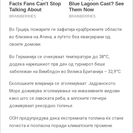
Во Грција, пожарите ги зафатија крајбрежните области
во близина на Атина, а луѓето беа евакуирани од
своите домови.
Во Германија се очекуваат температури до 38°C,
додека најжешкиот прв ден од турнирот беше
забележан на Вимблдон во Велика Британија – 32,9°C.
Еколошките влијанија се зголемуваат: Јадранското
Море доживува зголемување на инвазивните видови
како што се лавската риба, а алпските глечери
доживуваат рекордно топење.
ООН предупредува дека екстремната топлина ќе стане
почеста и поопасна поради климатските промени.