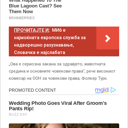
ПРОЧИТАЈТЕ И:
МИ6 е
најмоќната европска служба за
надворешно разузнавање,
Словачка е најслабата
„Ова е сериозна закана за здравјето, животната
средина и основните човекови права“, рече високиот
комесар на ООН за човекови права, Фолкер Турк.