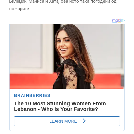
Билеџик, Маниса и Хатај беа исто така погодени од
пожарите.