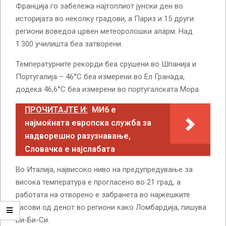
Франција го забележа најтоплиот јунски ден во
историјата во неколку градови, а Париз и 15 други
региони воведоа црвен метеоролошки аларм. Над
1.300 училишта беа затворени.
Температурните рекорди беа срушени во Шпанија и
Португалија – 46°C беа измерени во Ел Гранада,
додека 46,6°C беа измерени во португалската Мора.
ПРОЧИТАЈТЕ И:
МИ6 е
најмоќната европска служба за
надворешно разузнавање,
Словачка е најслабата
Во Италија, највисоко ниво на предупредување за
висока температура е прогласено во 21 град, а
работата на отворено е забранета во најжешките
часови од денот во региони како Ломбардија, пишува
Би-Би-Си.