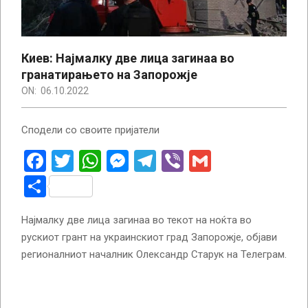
Киев: Најмалку две лица загинаа во
гранатирањето на Запорожје
ON:
06.10.2022
Сподели со своите пријатели
Facebook
Twitter
WhatsApp
Messenger
Telegram
Viber
Gmail
Share
Најмалку две лица загинаа во текот на ноќта во
рускиот грант на украинскиот град Запорожје, објави
регионалниот началник Олександр Старук на Телеграм.