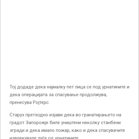
Тој додаде дека најмалку пет лица се под урнатините и
дека операцијата за спасување продолжува,
пренесува Ројтерс.
Старух претходно изјави дека во гранатирањето на
градот Запорожје биле уништени неколку станбени
згради и дека имало пожар, како и дека спасувачите
извлекувале луѓе од урнатините.