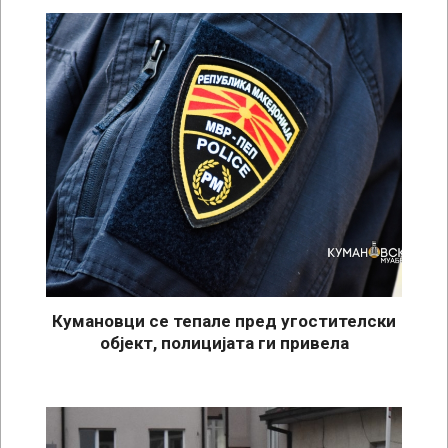
Кумановци се тепале пред угостителски
објект, полицијата ги привела