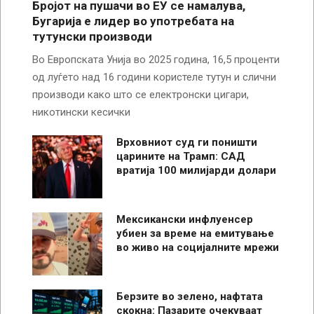
Бројот на пушачи во ЕУ се намалува,
Бугарија е лидер во употребата на
тутунски производи
Во Европската Унија во 2025 година, 16,5 проценти
од луѓето над 16 години користеле тутун и слични
производи како што се електронски цигари,
никотински кесички
Врховниот суд ги поништи
царините на Трамп: САД
вратија 100 милијарди долари
Мексикански инфлуенсер
убиен за време на емитување
во живо на социјалните мрежи
Берзите во зелено, нафтата
скокна: Пазарите очекуваат