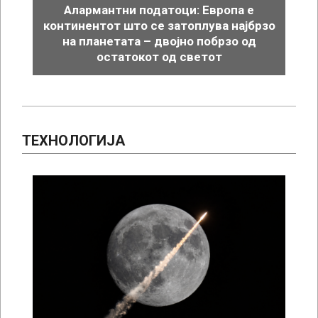
Алармантни податоци: Европа е
континентот што се затоплува најбрзо
на планетата – двојно побрзо од
остатокот од светот
ТЕХНОЛОГИЈА