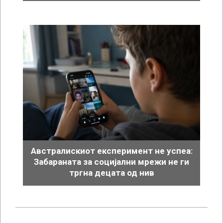
Австралискиот експеримент не успеа:
Забараната за социјални мрежи не ги
тргна децата од нив