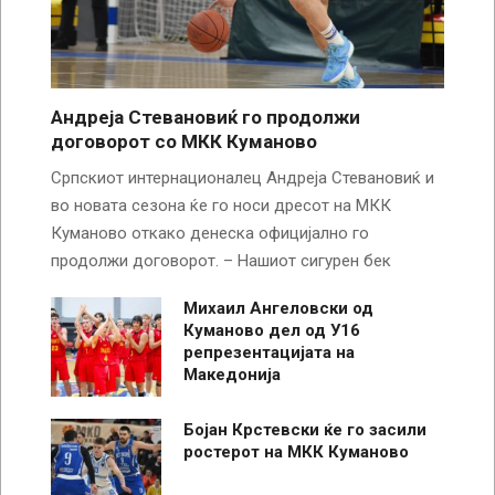
Андреја Стевановиќ го продолжи
договорот со МКК Куманово
Српскиот интернационалец Андреја Стевановиќ и
во новата сезона ќе го носи дресот на МКК
Куманово откако денеска официјално го
продолжи договорот. – Нашиот сигурен бек
Михаил Ангеловски од
Куманово дел од У16
репрезентацијата на
Македонија
Бојан Крстевски ќе го засили
ростерот на МКК Куманово