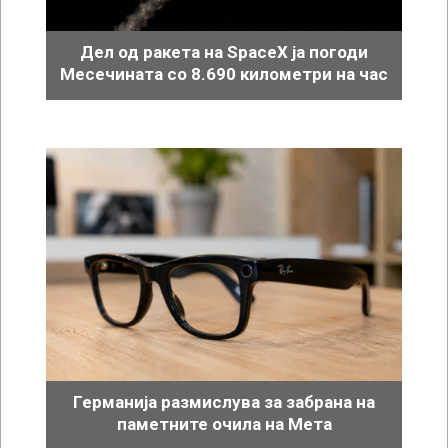
Дел од ракета на SpaceX ја погоди
Месечината со 8.690 километри на час
Германија размислува за забрана на
паметните очила на Мета