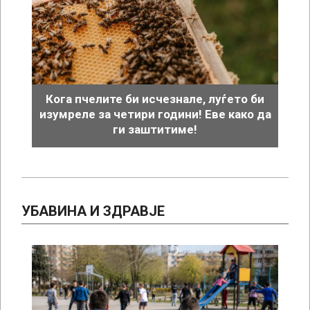
Кога пчелите би исчезнале, луѓето би
изумреле за четири години! Еве како да
ги заштитиме!
УБАВИНА И ЗДРАВЈЕ