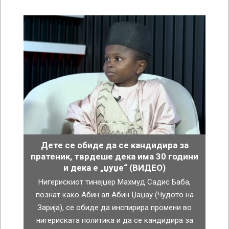
Дете се обиде да се кандидира за
пратеник, тврдеше дека има 30 години
и дека е „џуџе“ (ВИДЕО)
Нигерискиот тинејџер Махмуд Садис Баба,
познат како Абин ал Абин Џаџау (Чудото на
Зарија), се обиде да инспирира промени во
нигериската политика и да се кандидира за