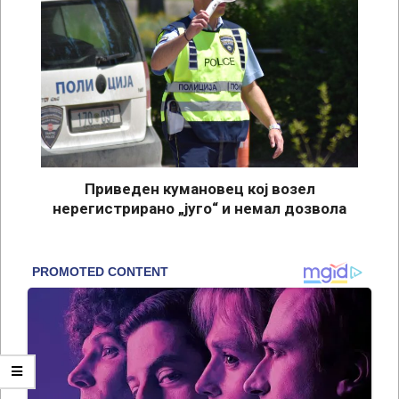
Приведен кумановец кој возел
нерегистрирано „југо“ и немал дозвола