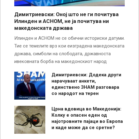
Димитриевски: Оној што не ги почитува
Илинден и АСНОМ, не ја почитува ни
македонската држава
Илинден и АСНОМ не се обични историски датуми.
Тие се темелите врз кои еизградена македонската
држава, симболи на слободата, државноста
ивековната борба на македонскиот народ
Димитриевски: Додека други
нарачуваат анкети,
единствено ЗНАМ разговара
со народот на терен
Црна вдовица во Македонија:
Колку е опасен еден од
најотровните пајаци во Европа
и каде може да се сретне?