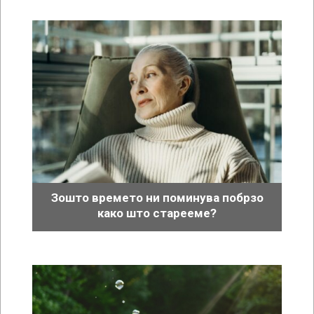
Зошто времето ни поминува побрзо
како што старееме?