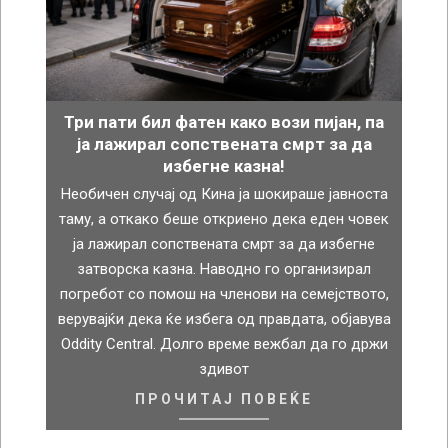
Три пати бил фатен како вози пијан, па
ја лажирал сопствената смрт за да
избегне казна!
Необичен случај од Кина ја шокираше јавноста
таму, а откако беше откриено дека еден човек
ја лажирал сопствената смрт за да избегне
затворска казна. Наводно го организирал
погребот со помош на членови на семејството,
верувајќи дека ќе избега од правдата, објавува
Oddity Central. Долго време вежбал да го држи
здивот
ПРОЧИТАЈ ПОВЕЌЕ