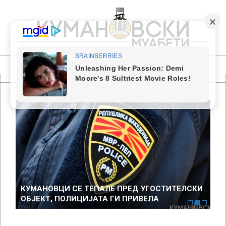
Skip
to
content
КУМАНОВСКИ
МУАБЕТИ
Primary
Navigation
Menu
2
КУМАНОВЦИ СЕ ТЕПАЛЕ ПРЕД УГОСТИТЕЛСКИ
ПР
ОБЈЕКТ, ПОЛИЦИЈАТА ГИ ПРИВЕЛА
СЕ