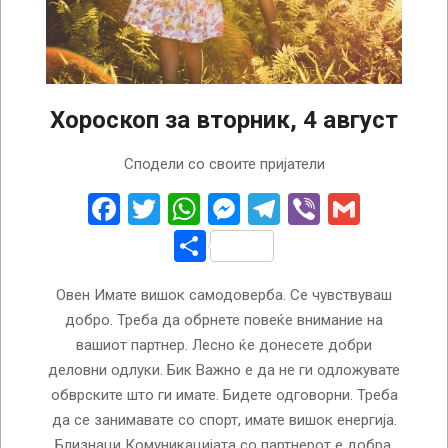
Хороскоп за вторник, 4 август
2026-
Сподели со своите пријатели
08-
04
Facebook
Twitter
WhatsApp
Messenger
Telegram
Viber
Gmail
Share
Овен Имате вишок самодоверба. Се чувствуваш
добро. Треба да обрнете повеќе внимание на
вашиот партнер. Лесно ќе донесете добри
деловни одлуки. Бик Важно е да не ги одложувате
обврските што ги имате. Бидете одговорни. Треба
да се занимавате со спорт, имате вишок енергија.
Близнаци Комуникацијата со партнерот е добра.