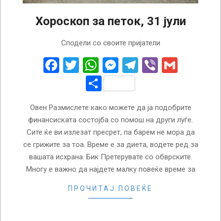
Хороскоп за петок, 31 јули
2026-
Сподели со своите пријатели
07-
31
Facebook
Twitter
WhatsApp
Messenger
Telegram
Viber
Gmail
Share
Овен Размислете како можете да ја подобрите
финансиската состојба со помош на други луѓе.
Сите ќе ви излезат пресрет, па барем не мора да
се грижите за тоа. Време е за диета, водете ред за
вашата исхрана. Бик Претерувате со обврските.
Многу е важно да најдете малку повеќе време за
ПРОЧИТАЈ ПОВЕЌЕ