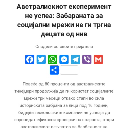
Австралискиот експеримент
не успеа: Забараната за
социјални мрежи не ги тргна
децата од нив
2026-
Сподели со своите пријатели
07-
31
Facebook
Twitter
WhatsApp
Messenger
Telegram
Viber
Gmail
Share
Повеќе од 80 проценти од австралиските
тинејџери продолжија да ги користат социјалните
мрежи три месеци откако стапи во сила
историската забрана за лица под 16 години,
бидејќи технолошките компании не успеаја да
спроведат ефикасни проверки на возраста, откри
австралискиот регулатор за безбедност на