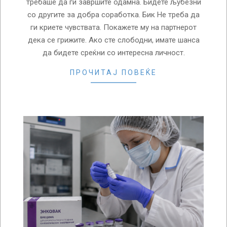
требаше да ги завршите одамна. Бидете љубезни
со другите за добра соработка. Бик Не треба да
ги криете чувствата. Покажете му на партнерот
дека се грижите. Ако сте слободни, имате шанса
да бидете среќни со интересна личност.
ПРОЧИТАЈ ПОВЕЌЕ