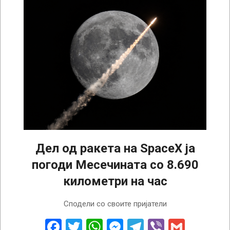
Дел од ракета на SpaceX ја
погоди Месечината со 8.690
километри на час
2026-
Сподели со своите пријатели
08-
05
Facebook
Twitter
WhatsApp
Messenger
Telegram
Viber
Gmail