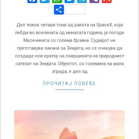
Share
Дел тежок четири тони од ракета на SpaceX, која
лебди во вселената од минатата година, ја погоди
Месечината со голема брзина. Судирот не
претставува закана за Земјата, но се очекува да
создаде нов кратер на површината на природниот
сателит на Земјата. Објектот, со големина на мала
зграда, е дел од
ПРОЧИТАЈ ПОВЕЌЕ