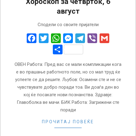
Хороскоп за четврток, 6
август
2026-
Сподели со своите пријатели
08-
06
Facebook
Twitter
WhatsApp
Messenger
Telegram
Viber
Gmail
Share
ОВЕН Работа: Пред вас се мали компликации кога
е во прашање работното поле, но со мал труд ќе
успеете се да решите. Љубов: Осамени сте и не се
чувствувате добро поради тоа. Ви доаѓа ден во
кој ќе посакате нови познанства. Здравје:
Главоболка ве мачи. БИК Работа: Загрижени сте
поради
ПРОЧИТАЈ ПОВЕЌЕ