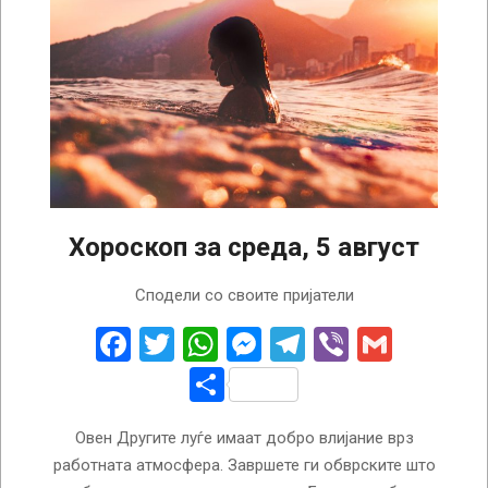
Хороскоп за среда, 5 август
2026-
Сподели со своите пријатели
08-
05
Facebook
Twitter
WhatsApp
Messenger
Telegram
Viber
Gmail
Share
Овен Другите луѓе имаат добро влијание врз
работната атмосфера. Завршете ги обврските што