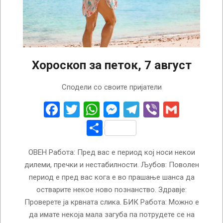
Хороскоп за петок, 7 август
2026-
Сподели со своите пријатели
08-
07
Facebook
Twitter
WhatsApp
Messenger
Telegram
Viber
Gmail
Share
ОВЕН Работа: Пред вас е период кој носи некои
дилеми, пречки и нестабилности. Љубов: Поволен
период е пред вас кога е во прашање шанса да
остварите некое ново познанство. Здравје:
Проверете ја крвната слика. БИК Работа: Можно е
да имате некоја мала загуба па потрудете се на