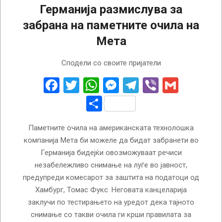
Германија размислува за
забрана на паметните очила на
Мета
2026-
Сподели со своите пријатели
07-
31
Facebook
Twitter
WhatsApp
Messenger
Telegram
Viber
Gmail
Share
Паметните очила на американската технолошка
компанија Мета би можеле да бидат забранети во
Германија бидејќи овозможуваат речиси
незабележливо снимање на луѓе во јавност,
предупреди комесарот за заштита на податоци од
Хамбург, Томас Фукс. Неговата канцеларија
заклучи по тестирањето на уредот дека тајното
снимање со такви очила ги крши правилата за