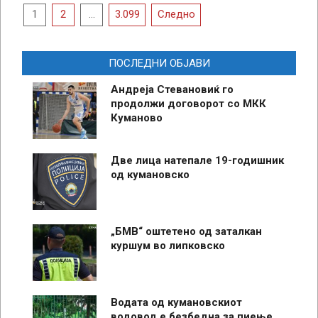
Posts
1
2
…
3.099
Следно
pagination
ПОСЛЕДНИ ОБЈАВИ
Андреја Стевановиќ го
продолжи договорот со МКК
Куманово
Две лица натепале 19-годишник
од кумановско
„БМВ“ оштетено од заталкан
куршум во липковско
Водата од кумановскиот
водовод е безбедна за пиење