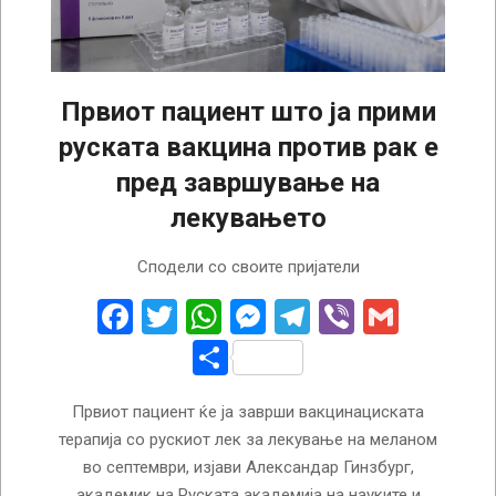
Првиот пациент што ја прими
руската вакцина против рак е
пред завршување на
лекувањето
2026-
Сподели со своите пријатели
08-
04
Facebook
Twitter
WhatsApp
Messenger
Telegram
Viber
Gmail
Share
Првиот пациент ќе ја заврши вакцинациската
терапија со рускиот лек за лекување на меланом
во септември, изјави Александар Гинзбург,
академик на Руската академија на науките и