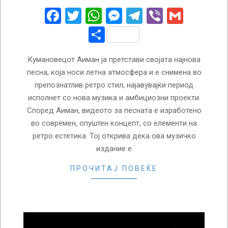
05
Facebook
Twitter
WhatsApp
Messenger
Telegram
Viber
Gmail
Share
Кумановецот Аиман ја претстави својата најнова
песна, која носи летна атмосфера и е снимена во
препознатлив ретро стил, најавувајќи период
исполнет со нова музика и амбициозни проекти.
Според Аиман, видеото за песната е изработено
во современ, опуштен концепт, со елементи на
ретро естетика. Тој открива дека ова музичко
издание е
ПРОЧИТАЈ ПОВЕЌЕ