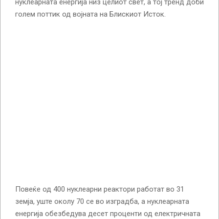
нуклеарната енергија низ целиот свет, а тој тренд доби
голем поттик од војната на Блискиот Исток.
Повеќе од 400 нуклеарни реактори работат во 31
земја, уште околу 70 се во изградба, а нуклеарната
енергија обезбедува десет проценти од електричната