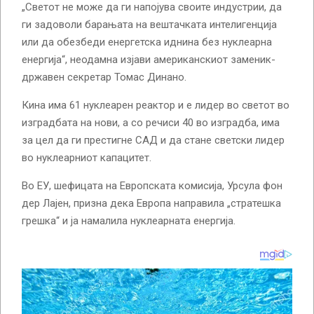
„Светот не може да ги напојува своите индустрии, да
ги задоволи барањата на вештачката интелигенција
или да обезбеди енергетска иднина без нуклеарна
енергија“, неодамна изјави американскиот заменик-
државен секретар Томас Динано.
Кина има 61 нуклеарен реактор и е лидер во светот во
изградбата на нови, а со речиси 40 во изградба, има
за цел да ги престигне САД и да стане светски лидер
во нуклеарниот капацитет.
Во ЕУ, шефицата на Европската комисија, Урсула фон
дер Лајен, призна дека Европа направила „стратешка
грешка“ и ја намалила нуклеарната енергија.