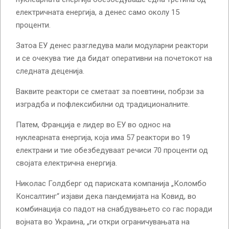
електричната енергија, а денес само околу 15
проценти.
Затоа ЕУ денес разгледува мали модуларни реактори
и се очекува тие да бидат оперативни на почетокот на
следната деценија.
Ваквите реактори се сметаат за поевтини, побрзи за
изградба и пофлексибилни од традиционалните.
Патем, Франција е лидер во ЕУ во однос на
нуклеарната енергија, која има 57 реактори во 19
електрани и тие обезбедуваат речиси 70 проценти од
својата електрична енергија.
Николас Голдберг од париската компанија „Коломбо
Консалтинг“ изјави дека пандемијата на Ковид, во
комбинација со падот на снабдувањето со гас поради
војната во Украина, „ги откри ограничувањата на