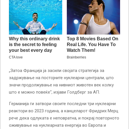
„Затоа Франција ја засили својата стратегија за
задржување на постојните нуклеарни централи, што
значи продолжување на нивниот животен век колку
што е можно повеќе“, изјави Голдберг за АП.
Германија ги затвори своите последни три нуклеарни
реактори во 2023 година, а канцеларот Фридрих Мерц
рече дека одлуката е неповратна, и покрај повторното
оживување на нуклеарната енергија во Европа и