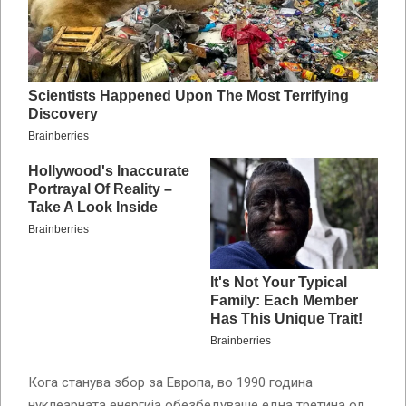
Кога станува збор за Европа, во 1990 година
нуклеарната енергија обезбедуваше една третина од