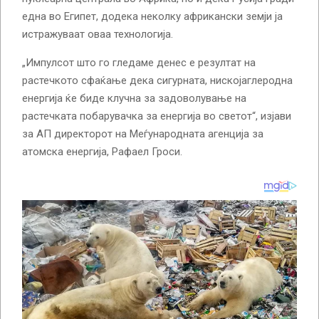
една во Египет, додека неколку африкански земји ја
истражуваат оваа технологија.
„Импулсот што го гледаме денес е резултат на
растечкото сфаќање дека сигурната, нискојаглеродна
енергија ќе биде клучна за задоволување на
растечката побарувачка за енергија во светот“, изјави
за АП директорот на Меѓународната агенција за
атомска енергија, Рафаел Гроси.