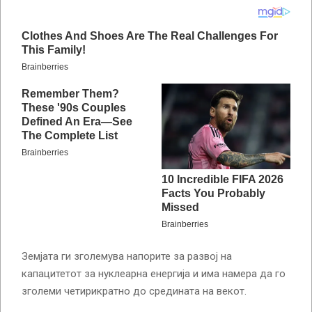
Земјата ги зголемува напорите за развој на
капацитетот за нуклеарна енергија и има намера да го
зголеми четирикратно до средината на векот.