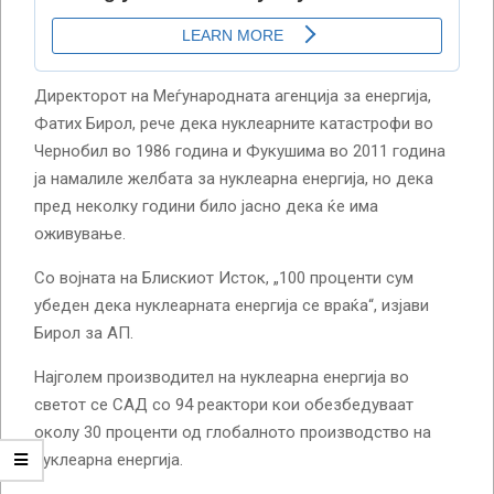
Директорот на Меѓународната агенција за енергија,
Фатих Бирол, рече дека нуклеарните катастрофи во
Чернобил во 1986 година и Фукушима во 2011 година
ја намалиле желбата за нуклеарна енергија, но дека
пред неколку години било јасно дека ќе има
оживување.
Со војната на Блискиот Исток, „100 проценти сум
убеден дека нуклеарната енергија се враќа“, изјави
Бирол за АП.
Најголем производител на нуклеарна енергија во
светот се САД со 94 реактори кои обезбедуваат
околу 30 проценти од глобалното производство на
нуклеарна енергија.