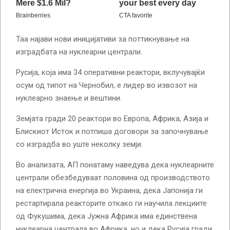
Таа најави нови иницијативи за поттикнување на
изградбата на нуклеарни централи.
Русија, која има 34 оперативни реактори, вклучувајќи
осум од типот на Чернобил, е лидер во извозот на
нуклеарно знаење и вештини.
Земјата гради 20 реактори во Европа, Африка, Азија и
Блискиот Исток и потпиша договори за започнување
со изградба во уште неколку земји.
Во анализата, АП понатаму наведува дека нуклеарните
централи обезбедуваат половина од производството
на електрична енергија во Украина, дека Јапонија ги
рестартирала реакторите откако ги научила лекциите
од Фукушима, дека Јужна Африка има единствена
нуклеарна централа во Африка, но и дека Русија гради