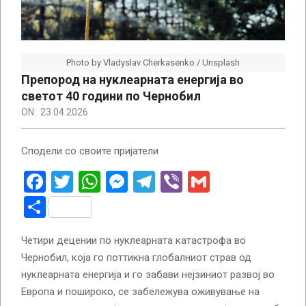
Photo by Vladyslav Cherkasenko / Unsplash
Препород на нуклеарната енергија во
светот 40 години по Чернобил
ON:
23.04.2026
Сподели со своите пријатели
Facebook
Twitter
WhatsApp
Messenger
Telegram
Viber
Gmail
Share
Четири децении по нуклеарната катастрофа во
Чернобил, која го поттикна глобалниот страв од
нуклеарната енергија и го забави нејзиниот развој во
Европа и пошироко, се забележува оживување на