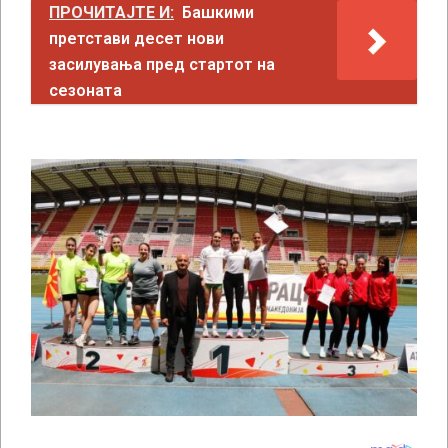
ПРОЧИТАЈТЕ И:
Башкими
претстави десет нови
засилувања пред стартот на
сезоната