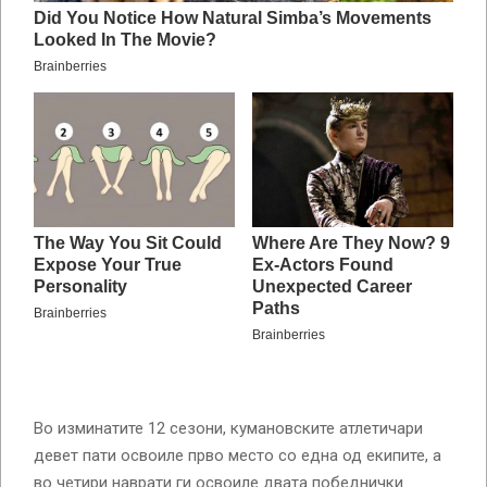
Во изминатите 12 сезони, кумановските атлетичари
девет пати освоиле прво место со една од екипите, а
во четири наврати ги освоиле двата победнички