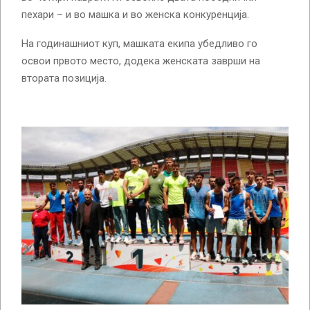
пехари – и во машка и во женска конкуренција.
На годинашниот куп, машката екипа убедливо го
освои првото место, додека женската заврши на
втората позиција.