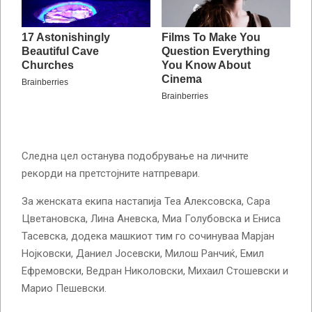
Следна цел останува подобрување на личните
рекорди на претстојните натпревари.
За женската екипа настапија Теа Алексовска, Сара
Цветановска, Лина Аневска, Миа Голубовска и Ениса
Тасевска, додека машкиот тим го сочинуваа Марјан
Нојковски, Даниел Јосевски, Милош Ранчиќ, Емил
Ефремовски, Ведран Николовски, Михаил Стошевски и
Марио Пешевски.