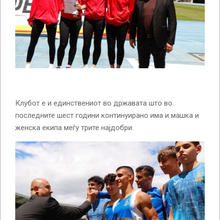
Клубот е и единствениот во државата што во
последните шест години континуирано има и машка и
женска екипа меѓу трите најдобри.