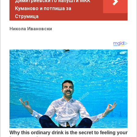
Димитриевски го напушти МКК
Куманово и потпиша за
Струмица
Никола Ивановски