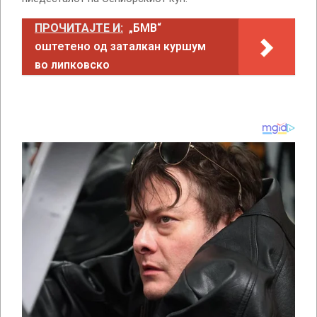
ПРОЧИТАЈТЕ И:
„БМВ“
оштетено од заталкан куршум
во липковско