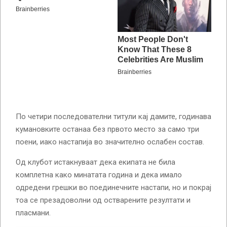
По четири последователни титули кај дамите, годинава
кумановките останаа без првото место за само три
поени, иако настапија во значително ослабен состав.
Од клубот истакнуваат дека екипата не била
комплетна како минатата година и дека имало
одредени грешки во поединечните настапи, но и покрај
тоа се презадоволни од остварените резултати и
пласмани.