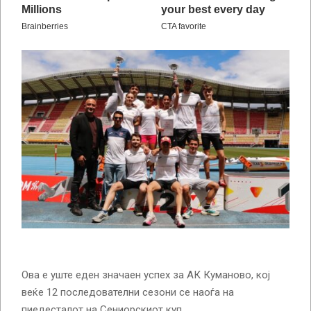
Ова е уште еден значаен успех за АК Куманово, кој
веќе 12 последователни сезони се наоѓа на
пиедесталот на Сениорскиот куп.