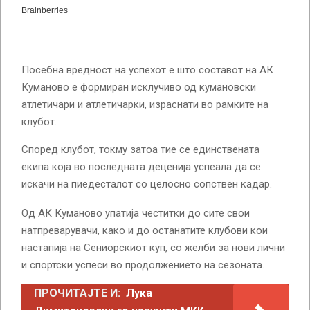
Посебна вредност на успехот е што составот на АК
Куманово е формиран исклучиво од кумановски
атлетичари и атлетичарки, израснати во рамките на
клубот.
Според клубот, токму затоа тие се единствената
екипа која во последната деценија успеала да се
искачи на пиедесталот со целосно сопствен кадар.
Од АК Куманово упатија честитки до сите свои
натпреварувачи, како и до останатите клубови кои
настапија на Сениорскиот куп, со желби за нови лични
и спортски успеси во продолжението на сезоната.
ПРОЧИТАЈТЕ И:
Лука