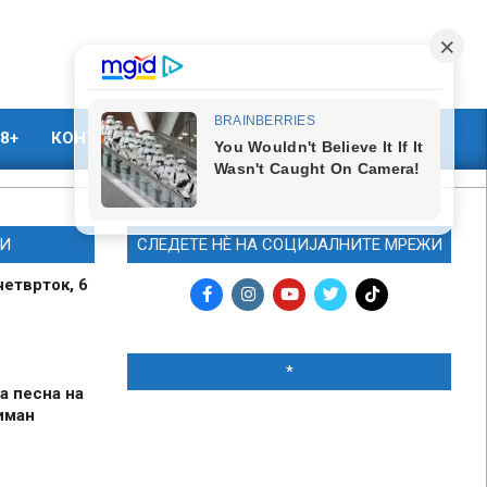
8+
КОНТАКТ
МАРКЕТИНГ
И
СЛЕДЕТЕ НЀ НА СОЦИЈАЛНИТЕ МРЕЖИ
четврток, 6
*
а песна на
иман