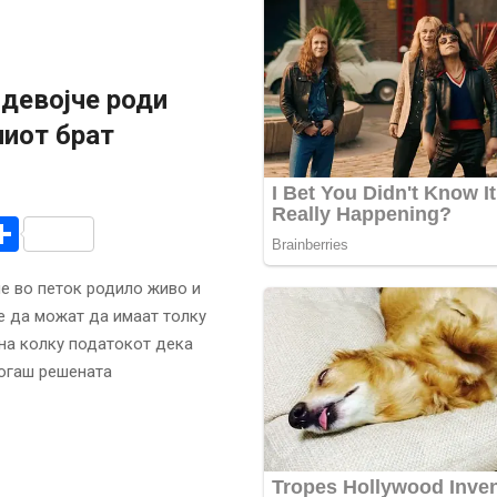
девојче роди
ниот брат
r
am
r
mail
Share
че во петок родило живо и
те да можат да имаат толку
лна колку податокот дека
когаш решената