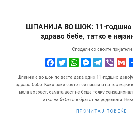
ШПАНИЈА ВО ШОК: 11-годшно 
здраво бебе, татко е нејзи
2018-
Сподели со своите пријатели
02-
07
Facebook
Twitter
WhatsApp
Messenge
Telegr
Vibe
G
Шпанија е во шок по веста дека едно 11-годшно девој
здраво бебе. Како веќе светот се навикна на тоа мајки
мала возраст, самата вест не беше толку сензациона
татко на бебето е братот на родилката. Ни
ПРОЧИТАЈ ПОВЕЌЕ