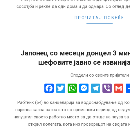
сосотјба и рекле да оди дома и да одмара. Со оглед д
ПРОЧИТАЈ ПОВЕЌЕ
Јапонец со месеци донцел 3 мин
шефовите јавно се извиниј
2018-
Сподели со своите пријатели
06-
23
Facebook
Twitter
WhatsApp
Messenge
Telegr
Vibe
G
Рабтник (64) во канцеларија за водоснабдување од Коб
парична казна затоа што во временски период од седум
напуштил своето работно место за да отиде на пауза за 
открил колегата, кога низ прозорецот на својата 