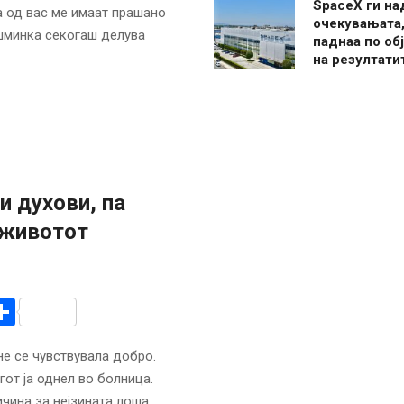
SpaceX ги н
а од вас ме имаат прашано
очекувањата,
шминка секогаш делува
паднаа по об
на резултати
и духови, па
 животот
r
am
r
mail
Share
не се чувствувала добро.
от ја однел во болница.
ичина за нејзината лоша