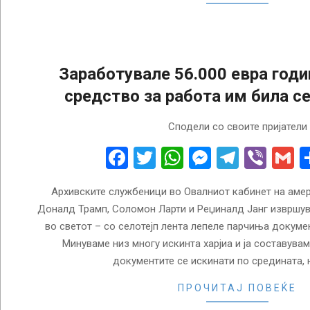
Заработувале 56.000 евра годи
средство за работа им била се
2018-
Сподели со своите пријатели
06-
19
Facebook
Twitter
WhatsApp
Messenge
Telegr
Vibe
G
Архивските службеници во Овалниот кабинет на аме
Доналд Трамп, Соломон Ларти и Реџиналд Јанг извршув
во светот – со селотејп лента лепеле парчиња докумен
Минуваме низ многу искинта харјиа и ја составува
документите се искинати по средината, 
ПРОЧИТАЈ ПОВЕЌЕ