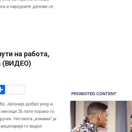
ека и наредните денови се
ути на работа,
а (ВИДЕО)
r
am
r
mail
Share
е, Јапонија добил укор и
 месеци 26 пати порано го
ручек. Неговата „измама“ ја
канцеларија го видел