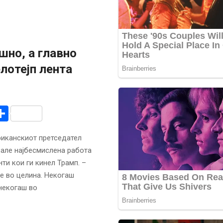
шно, а главно
лотејп лента
r
am
r
mail
Share
риканскиот претседател
але најбесмислена работа
ти кои ги кинел Трамп. –
ме во целина. Некогаш
некогаш во