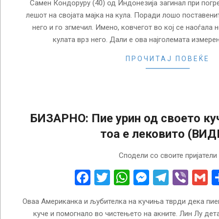
Самен Кондоруру (40) од Индонезија загинал при погре
лешот на својата мајка на кула. Поради лошо поставени
него и го згмечил. Имено, ковчегот во кој се наоѓала 
кулата врз него. Дали е ова најголемата измере
ПРОЧИТАЈ ПОВЕЌЕ
БИЗАРНО: Пие урин од своето ку
тоа е лековито (ВИД
2018-
Сподели со своите пријатели
06-
23
Facebook
Twitter
WhatsApp
Messenge
Telegr
Vibe
G
Оваа Американка и љубителка на кучиња тврди дека пие
куче и помогнало во чистењето на акните. Лин Лу дета