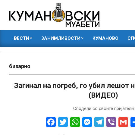
Skip
to
content
КУМАНОВСКИ
ВЕСТИ
ЗАНИМЛИВОСТИ
КУМАНОВО
СП
МУАБЕТИ
Primary
Navigation
Menu
бизарно
Загинал на погреб, го убил лешот 
(ВИДЕО)
2018-
Сподели со своите пријатели
06-
23
Facebook
Twitter
WhatsApp
Messenge
Telegr
Vibe
G