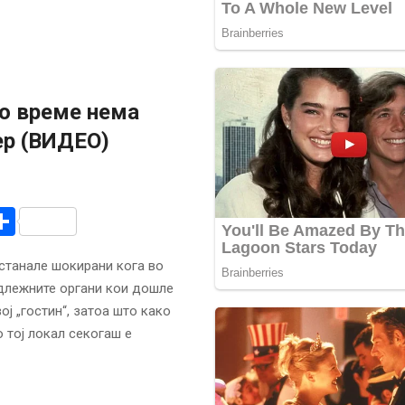
го време нема
ер (ВИДЕО)
r
am
r
mail
Share
останале шокирани кога во
адлежните органи кои дошле
ој „гостин“, затоа што како
 тој локал секогаш е