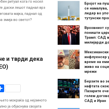
бен ритуал кога го носел
Бројот на пу
те даски лешот паднал врз
се намалува, 
лидер во упо
неговата мајка, паднал од
тутунски пр
на змија во светот?
Врховниот су
поништи цар
Трамп: САД в
милијарди д
Мексикански
инфлуенсер 
че и тврди дека
време на ем
ЕО)
живо на соци
мрежи
Берзите во з
r
am
r
mail
Share
нафтата скок
Пазарите оче
голем догово
њето мокраќа од нејзиното
САД и Иран
лно ја објаснува својата