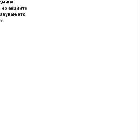
админа
 но акциите
јавувањето
те