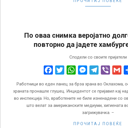
ПРОЧИТАЈ ПОВЕЌЕ
По оваа снимка веројатно дол
повторно да јадете хамбург
2018-
Сподели со своите пријатели
06-
19
Facebook
Twitter
WhatsApp
Messenge
Telegr
Vibe
G
Работници во еден ланец за брза храна во Оклахома, 
храната пронашле глушец. Инцидентот се пријавил кај н
во инспекција. Но, вработените не биле изненадени со ов
што велат за американските медиуми, хигиената во
загрижувачка. –
ПРОЧИТАЈ ПОВЕЌЕ