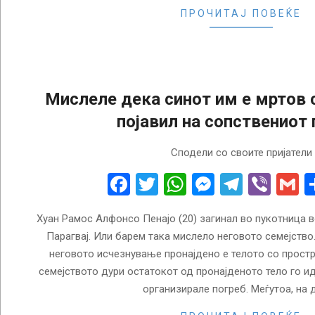
ПРОЧИТАЈ ПОВЕЌЕ
Мислеле дека синот им е мртов 
појавил на сопствениот 
2018-
Сподели со своите пријатели
06-
19
Facebook
Twitter
WhatsApp
Messenge
Telegr
Vibe
G
Хуан Рамос Алфонсо Пенајо (20) загинал во пукотница в
Парагвај. Или барем така мислело неговото семејство
неговото исчезнување пронајдено е телото со простр
семејството дури остатокот од пронајденото тело го и
организирале погреб. Меѓутоа, на 