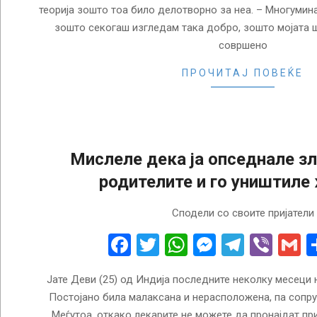
теорија зошто тоа било делотворно за неа. – Многумин
зошто секогаш изгледам така добро, зошто мојата 
совршено
ПРОЧИТАЈ ПОВЕЌЕ
Мислеле дека ја опседнале зл
родителите и го уништиле
2018-
Сподели со своите пријатели
06-
23
Facebook
Twitter
WhatsApp
Messenge
Telegr
Vibe
G
Јате Деви (25) од Индија последните неколку месеци 
Постојано била малаксана и нерасположена, па сопруг
Меѓутоа, откако лекарите не можете да пронајдат пр