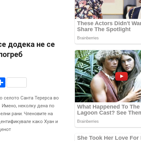
се додека не се
погреб
r
am
r
mail
Share
о селото Санта Терерса во
. Имено, неколку дена по
елни рани. Членовите на
дентификувале како Хуан и
денот