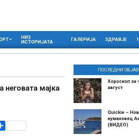
НИЗ
ОРТ
ГАЛЕРИЈА
ЗДРАВЈЕ
1
ИСТОРИЈАТА
ПОСЛЕДНИ ОБЈАВ
Хороскоп за 
на неговата мајка
август
Quickie – Нов
кумановец А
r
am
r
mail
Share
(ВИДЕО)