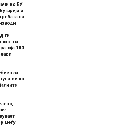
шачи во ЕУ
Бугарија е
требата на
оизводи
д ги
ините на
ратија 100
олари
убиен за
итување во
јалните
елено,
на:
куваат
р меѓу