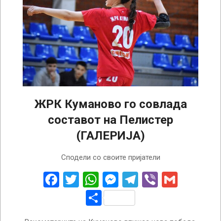
ЖРК Куманово го совлада
составот на Пелистер
(ГАЛЕРИЈА)
2026-
Сподели со своите пријатели
04-
17
Facebook
Twitter
WhatsApp
Messenger
Telegram
Viber
Gmail
Share