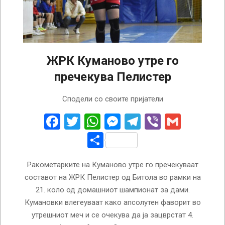
ЖРК Куманово утре го
пречекува Пелистер
2026-
Сподели со своите пријатели
04-
15
Facebook
Twitter
WhatsApp
Messenger
Telegram
Viber
Gmail
Share
Ракометарките на Куманово утре го пречекуваат
составот на ЖРК Пелистер од Битола во рамки на
21. коло од домашниот шампионат за дами.
Кумановки влегеуваат како апсолутен фаворит во
утрешниот меч и се очекува да ја зацврстат 4.