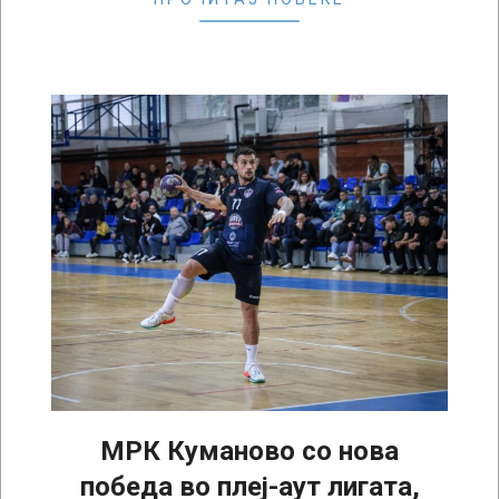
МРК Куманово со нова
победа во плеј-аут лигата,