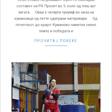
составот на РК Пролет во 5. коло од плеј-аут
лигата. Оваа e четврти триумф во низа на
кумановци од петте одиграни натпревари. Од
почетокот до крајот Куманово наметна силно
темпо и победата и
ПРОЧИТАЈ ПОВЕЌЕ