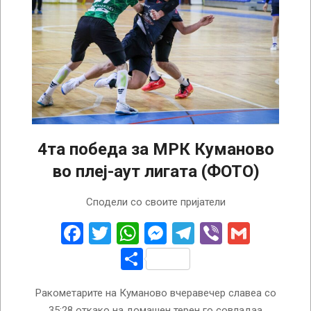
4та победа за МРК Куманово
во плеј-аут лигата (ФОТО)
2026-
Сподели со своите пријатели
04-
16
Facebook
Twitter
WhatsApp
Messenger
Telegram
Viber
Gmail
Share
Ракометарите на Куманово вчеравечер славеа со
35:28 откако на домашен терен го совладаа