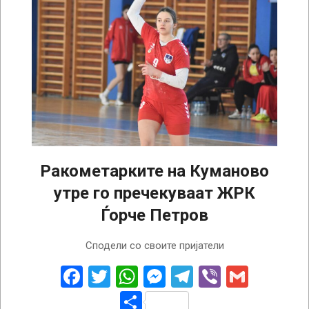
Ракометарките на Куманово
утре го пречекуваат ЖРК
Ѓорче Петров
2026-
Сподели со своите пријатели
04-
24
Facebook
Twitter
WhatsApp
Messenger
Telegram
Viber
Gmail
Share