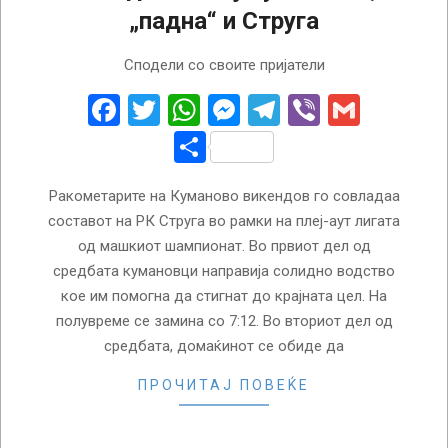
„падна“ и Струга
2026-
Сподели со своите пријатели
04-
27
Facebook
Twitter
WhatsApp
Messenger
Telegram
Viber
Gmail
Share
Ракометарите на Куманово викендов го совладаа
составот на РК Струга во рамки на плеј-аут лигата
од машкиот шампионат. Во првиот дел од
средбата кумановци направија солидно водство
кое им помогна да стигнат до крајната цел. На
полувреме се замина со 7:12. Во вториот дел од
средбата, домаќинот се обиде да
ПРОЧИТАЈ ПОВЕЌЕ