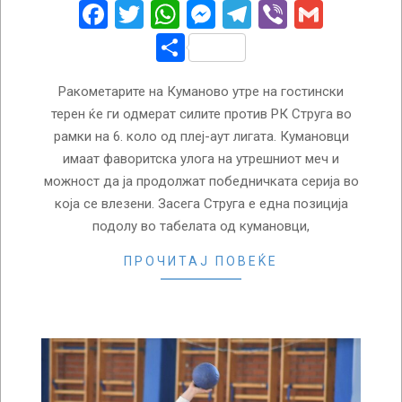
24
Facebook
Twitter
WhatsApp
Messenger
Telegram
Viber
Gmail
Share
Ракометарите на Куманово утре на гостински
терен ќе ги одмерат силите против РК Струга во
рамки на 6. коло од плеј-аут лигата. Кумановци
имаат фаворитска улога на утрешниот меч и
можност да ја продолжат победничката серија во
која се влезени. Засега Струга е една позиција
подолу во табелата од кумановци,
ПРОЧИТАЈ ПОВЕЌЕ