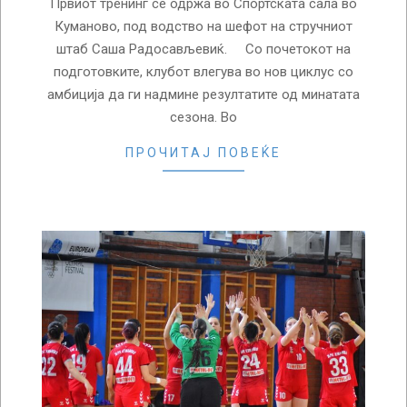
Првиот тренинг се одржа во Спортската сала во
Куманово, под водство на шефот на стручниот
штаб Саша Радосављевиќ. Со почетокот на
подготовките, клубот влегува во нов циклус со
амбиција да ги надмине резултатите од минатата
сезона. Во
ПРОЧИТАЈ ПОВЕЌЕ