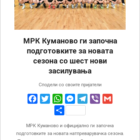
МРК Куманово ги започна
подготовките за новата
сезона со шест нови
засилувања
2026-
Сподели со своите пријатели
07-
28
Facebook
Twitter
WhatsApp
Messenger
Telegram
Viber
Gmail
Share
МРК Куманово и официјално ги започна
подготовките за новата натпреварувачка сезона.