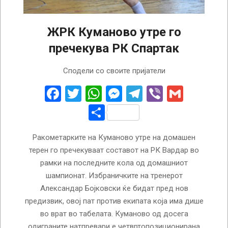
ЖРК Куманово утре го
пречекува РК Спартак
2026-
Сподели со своите пријатели
05-
20
Facebook
Twitter
WhatsApp
Messenger
Telegram
Viber
Gmail
Share
Ракометарките на Куманово утре на домашен
терен го пречекуваат составот на РК Вардар во
рамки на последните кола од домашниот
шампионат. Избраничките на тренерот
Александар Бојковски ќе бидат пред нов
предизвик, овој пат против екипата која има дише
во врат во табелата. Куманово од досега
одиграните натпревари е четвртопозиционирана