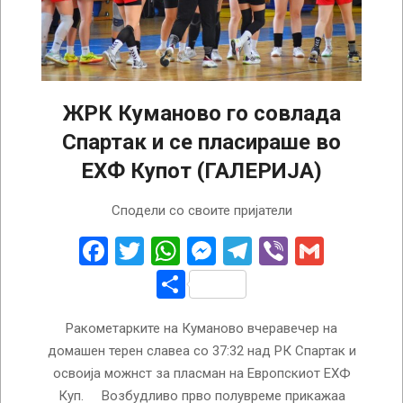
ЖРК Куманово го совлада
Спартак и се пласираше во
ЕХФ Купот (ГАЛЕРИЈА)
2026-
Сподели со своите пријатели
05-
22
Facebook
Twitter
WhatsApp
Messenger
Telegram
Viber
Gmail
Share
Ракометарките на Куманово вчеравечер на
домашен терен славеа со 37:32 над РК Спартак и
освоија можнст за пласман на Европскиот ЕХФ
Куп. Возбудливо прво полувреме прикажаа