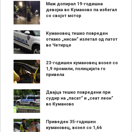
Маж допирал 19-годишна
девојка во Куманово па избегал
со својот мотор
Кумановец тешко повреден
откако „нисан“ излетал од патот
во Четирце
23-годишен кумановец возел со
1,9 промили, полицијата го
привела
Двајца тешко повредени при
судир на „пасат“ и „сеат леон“
во Куманово
Приведен 35-годишен
кумановец, возел со 1,66