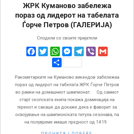
ЖРК Куманово забележа
пораз од лидерот на табелата
Ѓорче Петров (ГАЛЕРИЈА)
2026-
Сподели со своите пријатели
04-
27
Facebook
Twitter
WhatsApp
Messenger
Telegram
Viber
Gmail
Share
Ракометарките на Куманово викендов забележаа
пораз од лидерот на табелата ЖРК Ѓорче Петров
во рамки на домашниот шампионат. Од самиот
старт скопската екипа покажа доминација на
теренот и сакаше да докаже дека е фаворит за
освојување на шампионската титула сезонава, па
на полувреме имаше предност од 14:19.
ПРОЧИТАЈ ПОВЕЌЕ