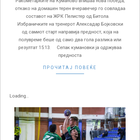
Ракометарките на Куманово впишаа нова победа,
откако на домашен терен вчеравечер го совладаа
составот на ЖРК Пелистер од Битола.
Избраничките на тренерот Алексадар Бојковски
од самиот старт направија предност, која на
полувреме беше од само два гола разлика или
резултат 15:13. Сепак кумановки ја одржуваа
предноста
ПРОЧИТАЈ ПОВЕЌЕ
Loading...