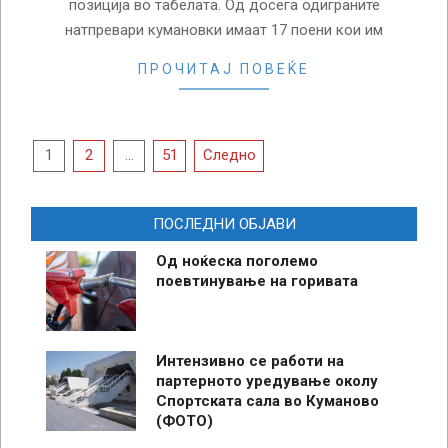
позиција во табелата. Од досега одиграните
натпревари кумановки имаат 17 поени кои им
ПРОЧИТАЈ ПОВЕЌЕ
Posts
1
2
…
51
Следно
pagination
ПОСЛЕДНИ ОБЈАВИ
Од ноќеска поголемо
поевтинување на горивата
Интензивно се работи на
партерното уредување околу
Спортската сала во Куманово
(ФОТО)