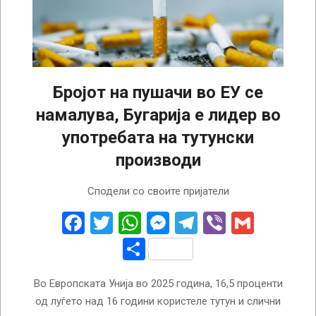
Бројот на пушачи во ЕУ се
намалува, Бугарија е лидер во
употребата на тутунски
производи
2026-
Сподели со своите пријатели
08-
05
Facebook
Twitter
WhatsApp
Messenger
Telegram
Viber
Gmail
Share
Во Европската Унија во 2025 година, 16,5 проценти
од луѓето над 16 години користеле тутун и слични