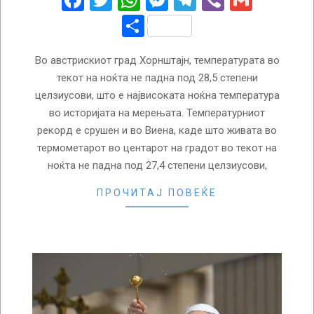
Facebook
Twitter
WhatsApp
Messenger
Telegram
Viber
Gmail
Share
Во австрискиот град Хорнштајн, температурата во
текот на ноќта не падна под 28,5 степени
целзиусови, што е највисоката ноќна температура
во историјата на мерењата. Температурниот
рекорд е срушен и во Виена, каде што живата во
термометарот во центарот на градот во текот на
ноќта не падна под 27,4 степени целзиусови,
ПРОЧИТАЈ ПОВЕЌЕ