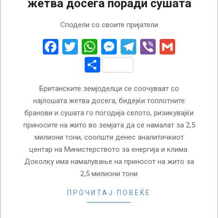
жетва досега поради сушата
2026-
Сподели со своите пријатели
08-
05
Facebook
Twitter
WhatsApp
Messenger
Telegram
Viber
Gmail
Share
Британските земјоделци се соочуваат со
најлошата жетва досега, бидејќи топлотните
бранови и сушата го погодија селото, ризикувајќи
приносите на жито во земјата да се намалат за 2,5
милиони тони, соопшти денес аналитичкиот
центар на Министерството за енергија и клима.
Доколку има намалување на приносот на жито за
2,5 милиони тони
ПРОЧИТАЈ ПОВЕЌЕ