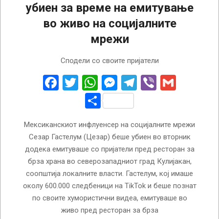
убиен за време на емитување
во живо на социјалните
мрежи
2026-
Сподели со своите пријатели
08-
05
Facebook
Twitter
WhatsApp
Messenger
Telegram
Viber
Gmail
Share
Мексиканскиот инфлуенсер на социјалните мрежи
Сезар Гастелум (Цезар) беше убиен во вторник
додека емитуваше со пријатели пред ресторан за
брза храна во северозападниот град Кулијакан,
соопштија локалните власти. Гастелум, кој имаше
околу 600.000 следбеници на TikTok и беше познат
по своите хумористични видеа, емитуваше во
живо пред ресторан за брза