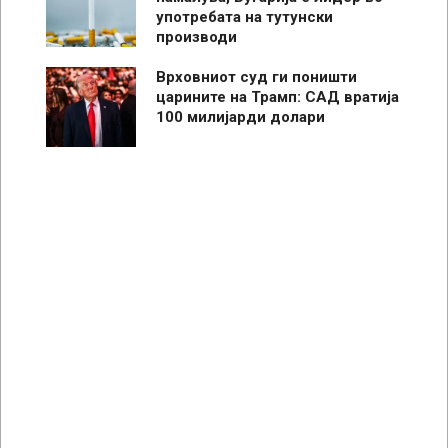
употребата на тутунски
производи
Врховниот суд ги поништи
царините на Трамп: САД вратија
100 милијарди долари