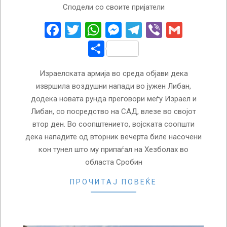
Сподели со своите пријатели
08-
05
Facebook
Twitter
WhatsApp
Messenger
Telegram
Viber
Gmail
Share
Израелската армија во среда објави дека
извршила воздушни напади во јужен Либан,
додека новата рунда преговори меѓу Израел и
Либан, со посредство на САД, влезе во својот
втор ден. Во соопштението, војската соопшти
дека нападите од вторник вечерта биле насочени
кон тунел што му припаѓал на Хезболах во
областа Сробин
ПРОЧИТАЈ ПОВЕЌЕ