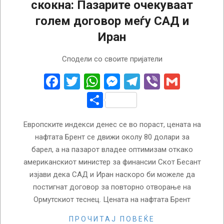
скокна: Пазарите очекуваат
голем договор меѓу САД и
Иран
2026-
Сподели со своите пријатели
08-
05
Facebook
Twitter
WhatsApp
Messenger
Telegram
Viber
Gmail
Share
Европските индекси денес се во пораст, цената на
нафтата Брент се движи околу 80 долари за
барел, а на пазарот владее оптимизам откако
американскиот министер за финансии Скот Бесант
изјави дека САД и Иран наскоро би можеле да
постигнат договор за повторно отворање на
Ормутскиот теснец. Цената на нафтата Брент
ПРОЧИТАЈ ПОВЕЌЕ