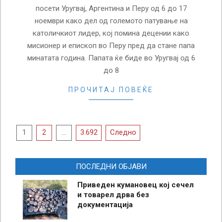
посети Уругвај, Аргентина и Перу од 6 до 17
ноември како дел од големото патување на
католичкиот лидер, кој помина децении како
мисионер и епископ во Перу пред да стане папа
минатата година. Папата ќе биде во Уругвај од 6
до 8
ПРОЧИТАЈ ПОВЕЌЕ
Posts
1
2
…
3.692
Следно
pagination
ПОСЛЕДНИ ОБЈАВИ
Приведен кумановец кој сечел
и товарел дрва без
документација