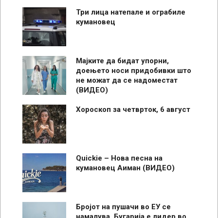
Три лица натепале и ограбиле
кумановец
Мајките да бидат упорни,
доењето носи придобивки што
не можат да се надоместат
(ВИДЕО)
Хороскоп за четврток, 6 август
Quickie – Нова песна на
кумановец Аиман (ВИДЕО)
Бројот на пушачи во ЕУ се
намалува, Бугарија е лидер во