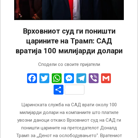
Врховниот суд ги поништи
царините на Трамп: САД
вратија 100 милијарди долари
2026-
Сподели со своите пријатели
08-
05
Facebook
Twitter
WhatsApp
Messenger
Telegram
Viber
Gmail
Share
Царинската служба на САД врати околу 100
милијарди долари на компаниите што платиле
увозни даноци откако Врховниот суд на САД ги
поништи царините на претседателот Доналд
Трамп за „Денот на ослободувањето“. Вратениот