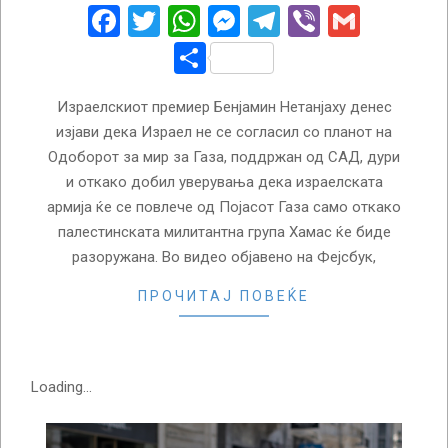
05
Facebook
Twitter
WhatsApp
Messenger
Telegram
Viber
Gmail
Share
Израелскиот премиер Бенјамин Нетанјаху денес
изјави дека Израел не се согласил со планот на
Одоборот за мир за Газа, поддржан од САД, дури
и откако добил уверувања дека израелската
армија ќе се повлече од Појасот Газа само откако
палестинската милитантна група Хамас ќе биде
разоружана. Во видео објавено на Фејсбук,
ПРОЧИТАЈ ПОВЕЌЕ
Loading...