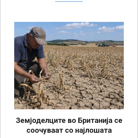
Земјоделците во Британија се
соочуваат со најлошата