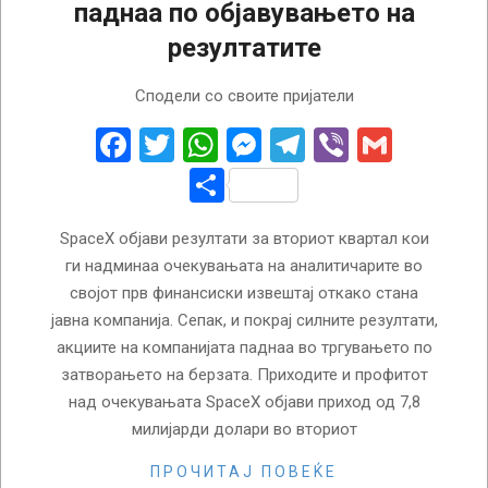
паднаа по објавувањето на
резултатите
2026-
Сподели со своите пријатели
08-
05
Facebook
Twitter
WhatsApp
Messenger
Telegram
Viber
Gmail
Share
SpaceX објави резултати за вториот квартал кои
ги надминаа очекувањата на аналитичарите во
својот прв финансиски извештај откако стана
јавна компанија. Сепак, и покрај силните резултати,
акциите на компанијата паднаа во тргувањето по
затворањето на берзата. Приходите и профитот
над очекувањата SpaceX објави приход од 7,8
милијарди долари во вториот
ПРОЧИТАЈ ПОВЕЌЕ