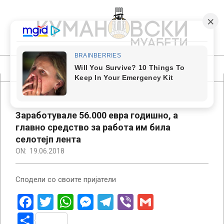
Skip
to
content
КУМАНОВСКИ
МУАБЕТИ
Primary
Navigation
Menu
Заработувале 56.000 евра годишно, а
главно средство за работа им била
селотејп лента
ON:
19.06.2018
Сподели со своите пријатели
Facebook
Twitter
WhatsApp
Messenger
Telegram
Viber
Gmail
Share