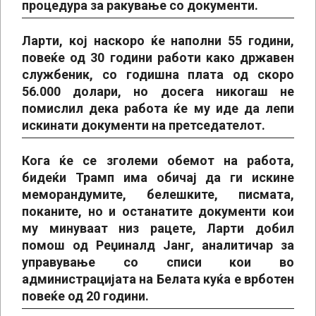
процедура за ракување со документи.
Ларти, кој наскоро ќе наполни 55 години,
повеќе од 30 години работи како државен
службеник, со годишна плата од скоро
56.000 долари, но досега никогаш не
помислил дека работа ќе му иде да лепи
искинати документи на претседателот.
Кога ќе се зголеми обемот на работа,
бидеќи Трамп има обичај да ги искине
меморандумите, белешките, писмата,
поканите, но и останатите документи кои
му минуваат низ рацете, Ларти добил
помош од Реџиналд Јанг, аналитичар за
управување со списи кои во
администрацијата на Белата куќа е врботен
повеќе од 20 години.