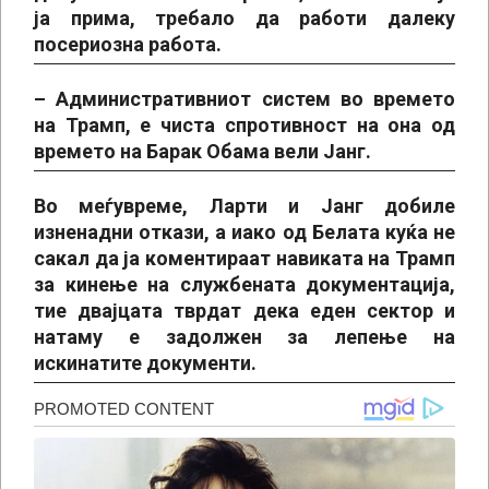
ја прима, требало да работи далеку
посериозна работа.
– Административниот систем во времето
на Трамп, е чиста спротивност на она од
времето на Барак Обама вели Јанг.
Во меѓувреме, Ларти и Јанг добиле
изненадни откази, а иако од Белата куќа не
сакал да ја коментираат навиката на Трамп
за кинење на службената документација,
тие двајцата тврдат дека еден сектор и
натаму е задолжен за лепење на
искинатите документи.