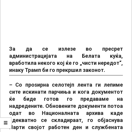
За да се излезе во пресрет
администрацијата на Белата куќа,
вработила некого кој ќе го „чисти нередот“,
инаку Трамп би го прекршил законот.
– Со проѕирна селотејп лента ги лепиме
сите искинати парчиња и кога документот
ќе биде готов го предаваме на
надредените. Обновените документи потоа
одат во Националната архива каде
адекватно се складираат, го објаснува
Ларти својот работен ден и службената