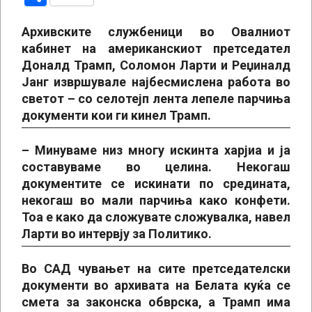
Архивските службеници во Овалниот
кабинет на американскиот претседател
Доналд Трамп, Соломон Ларти и Реџиналд
Јанг извршувале најбесмислена работа во
светот – со селотејп лента лепеле парчиња
документи кои ги кинел Трамп.
– Минуваме низ многу искинта харјиа и ја
составуваме во целина. Некогаш
документите се искинати по средината,
некогаш во мали парчиња како конфети.
Тоа е како да сложувате сложувалка, навел
Ларти во интервју за Политико.
Во САД чувањет на сите претседателски
документи во архивата на Белата куќа се
смета за законска обврска, а Трамп има