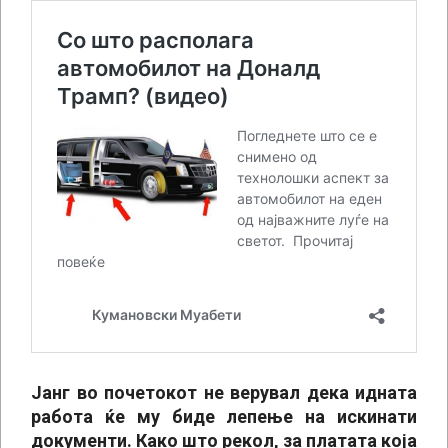
Јанг во почетокот не верувал дека идната
работа ќе му биде лепење на искинати
документи. Како што рекол, за платата која