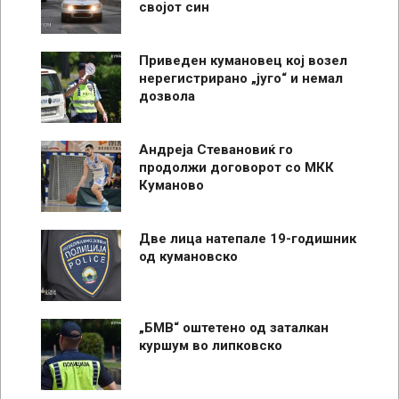
својот син
Приведен кумановец кој возел
нерегистрирано „југо“ и немал
дозвола
Андреја Стевановиќ го
продолжи договорот со МКК
Куманово
Две лица натепале 19-годишник
од кумановско
„БМВ“ оштетено од заталкан
куршум во липковско