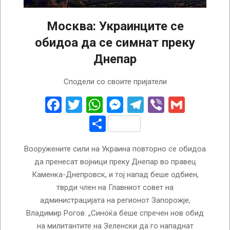
Москва: Украинците се
обидоа да се симнат преку
Днепар
2022-
Сподели со своите пријатели
09-
09
Facebook
Twitter
WhatsApp
Messenger
Telegram
Viber
Gmail
Share
Вооружените сили на Украина повторно се обидоа
да пренесат војници преку Днепар во правец
Каменка-Днепровск, и тој напад беше одбиен,
тврди член на Главниот совет на
администрацијата на регионот Запорожје,
Владимир Рогов. „Синоќа беше спречен нов обид
на милитантите на Зеленски да го нападнат