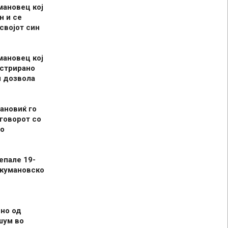
мановец кој
н и се
 својот син
мановец кој
истрирано
л дозвола
ановиќ го
говорот со
о
епале 19-
 кумановско
но од
шум во