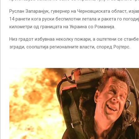
Руслан Запаранјук, гувернер на Черновциската област, изја
14 ранети кога руски беспилотни летала и ракета го погодиј
километри од границата на Украина со Романија.
Низ градот избувнаа неколку пожари, а оштетени се станб
згради, соопштија регионалните власти, според Ројтерс.