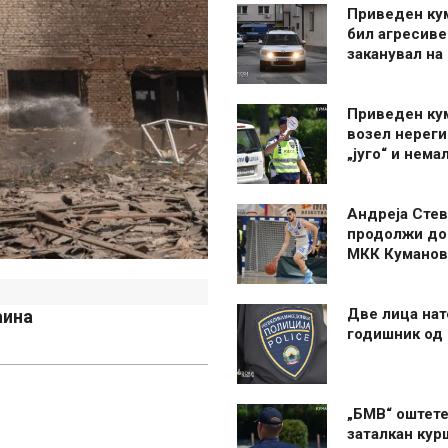
Приведен ку
бил агресиве
заканувал на
Приведен ку
возел нерег
„југо“ и нема
Андреја Стев
продолжи до
МКК Куманов
Две лица нат
аина
годишник од
„БМВ“ оштете
заталкан кур