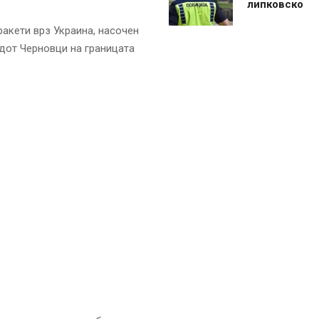
липковско
ракети врз Украина, насочен
адот Черновци на границата