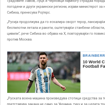
Градовите Лавов, Луцк и Черновци најмногу страдаа поради
погодени и други украински региони, изјави министерот за
Сибиха, пренесува Ројтерс.
„Русија продолжува да го ескалира својот терор, лансирајќ
беспилотни летала и ракети, оштетувајќи станбени области,
цивили“, рече Сибиха во објава на X, повторувајќи го повик
против Москва.
„Руската воена машина произведува стотици средства за т
претставува закана не само за Украина, туку и за целата т