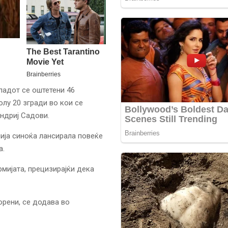
ападот се оштетени 46
олу 20 згради во кои се
ндриј Садови.
мија синоќа лансирала повеќе
а.
рмијата, прецизирајќи дека
орени, се додава во