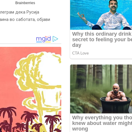
леграм дека Русија
аина во саботата, објави