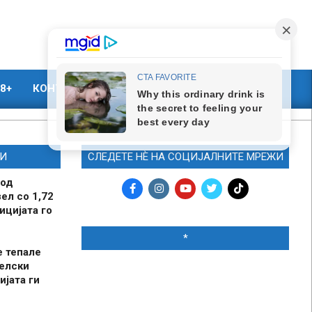
8+
КОНТАКТ
МАРКЕТИНГ
И
СЛЕДЕТЕ НЀ НА СОЦИЈАЛНИТЕ МРЕЖИ
 од
ел со 1,72
ицијата го
*
е тепале
елски
ијата ги