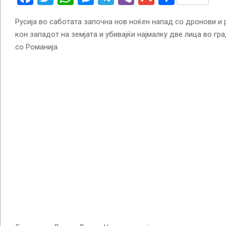
Русија во саботата започна нов ноќен напад со дронови и 
кон западот на земјата и убивајќи најмалку две лица во гр
со Романија.