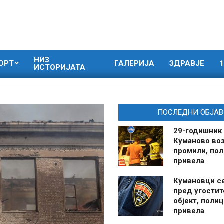
НИЗ
ОРТ
ГАЛЕРИЈА
ЗДРАВЈЕ
1
ИСТОРИЈАТА
ПОСЛЕДНИ ОБЈАВ
29-годишник
Куманово воз
промили, пол
привела
Кумановци с
пред угостит
објект, полиц
привела