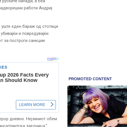
 руските напади, а беа
 надворешни работи Андриј
и уште еден бараж од стотици
 убивајќи и повредувајќи
от за построги санкции
ерор дневно. Нејзиниот обем
рансатлантска заедница.“