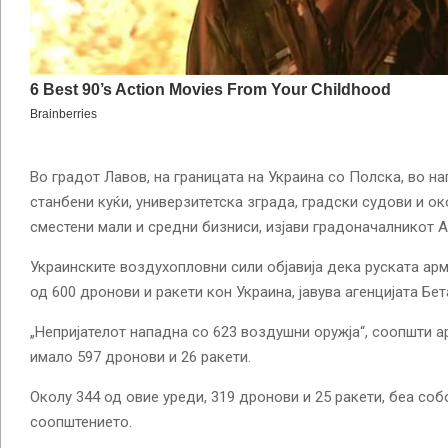
Во градот Лавов, на границата на Украина со Полска, во н
станбени куќи, универзитетска зграда, градски судови и ок
сместени мали и средни бизниси, изјави градоначалникот А
Украинските воздухопловни сили објавија дека руската ар
од 600 дронови и ракети кон Украина, јавува агенцијата Бет
„Непријателот нападна со 623 воздушни оружја“, соопшти а
имало 597 дронови и 26 ракети.
Околу 344 од овие уреди, 319 дронови и 25 ракети, беа соб
соопштението.