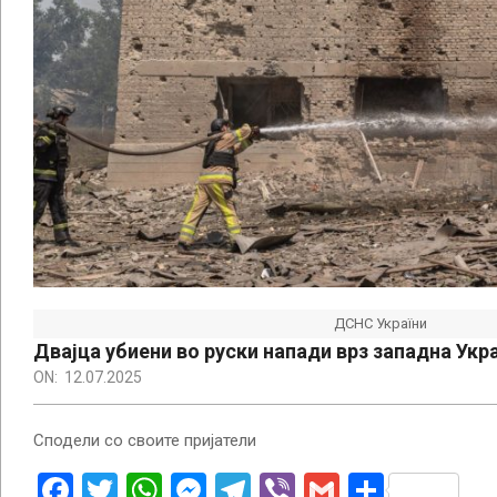
ДСНС України
Двајца убиени во руски напади врз западна Укр
ON:
12.07.2025
Сподели со своите пријатели
Facebook
Twitter
WhatsApp
Messenger
Telegram
Viber
Gmail
Share