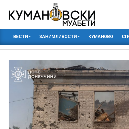
Skip
to
content
КУМАНОВСКИ
ВЕСТИ
ЗАНИМЛИВОСТИ
КУМАНОВО
СП
МУАБЕТИ
Primary
Navigation
Menu