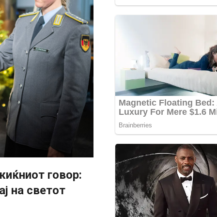
жиќниот говор:
ај на светот