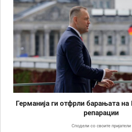
Германија ги отфрли барањата на
репарации
2025-
Сподели со своите пријатели
09-