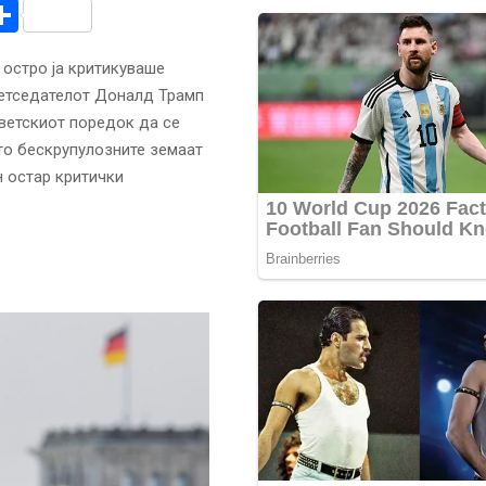
r
am
r
mail
Share
остро ја критикуваше
ретседателот Доналд Трамп
светскиот поредок да се
то бескрупулозните земаат
н остар критички