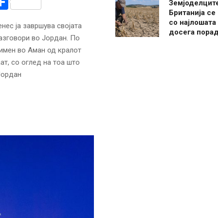
r
am
r
mail
Share
Земјоделцит
Британија се
со најлошата
нес ја завршува својата
досега пора
азговори во Јордан. По
римен во Аман од кралот
т, со оглед на тоа што
Јордан