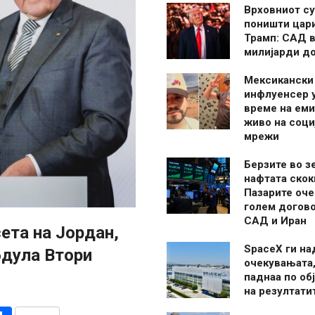
Врховниот су
поништи цар
Трамп: САД в
милијарди д
Мексикански
инфлуенсер 
време на ем
живо на соци
мрежи
Берзите во з
нафтата скок
Пазарите оче
голем догово
САД и Иран
ета на Јордан,
SpaceX ги н
бдула Втори
очекувањата,
паднаа по об
на резултати