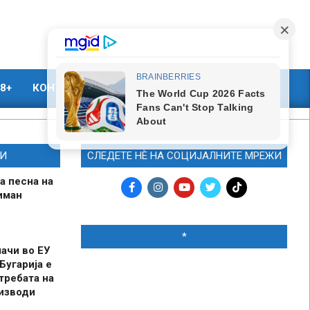
8+
КОНТАКТ
МАРКЕТИНГ
И
СЛЕДЕТЕ НЀ НА СОЦИЈАЛНИТЕ МРЕЖИ
а песна на
иман
*
шачи во ЕУ
Бугарија е
требата на
оизводи