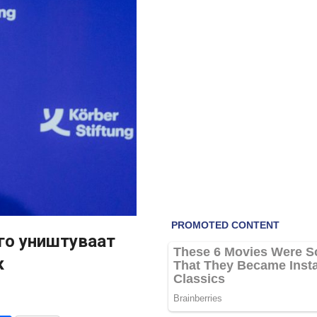
го уништуваат
к