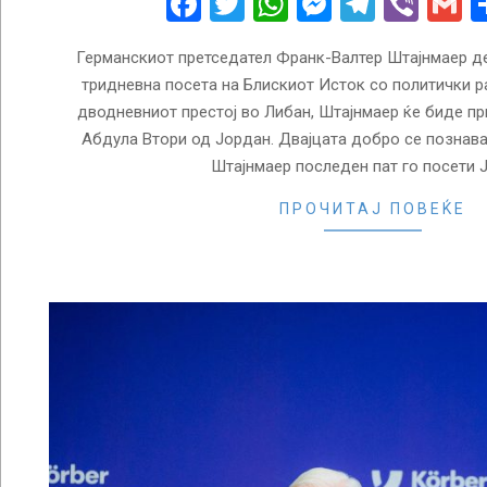
Facebook
Twitter
WhatsApp
Messenge
Telegr
Vibe
G
Германскиот претседател Франк-Валтер Штајнмаер де
тридневна посета на Блискиот Исток со политички р
дводневниот престој во Либан, Штајнмаер ќе биде п
Абдула Втори од Јордан. Двајцата добро се познаваа
Штајнмаер последен пат го посети 
ПРОЧИТАЈ ПОВЕЌЕ