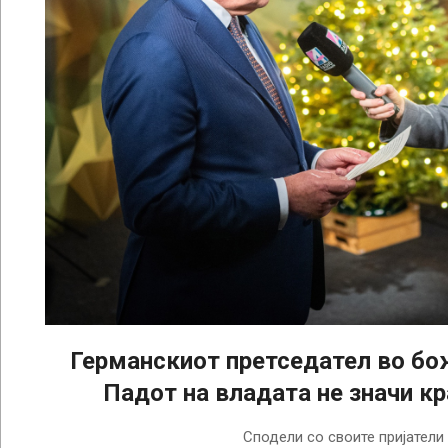
Германскиот претседател во бо
Падот на владата не значи кр
2024-
Сподели со своите пријатели
12-