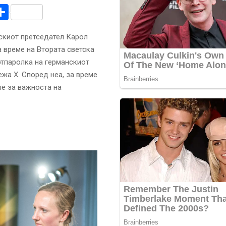
r
am
r
mail
Share
скиот претседател Карол
 време на Втората светска
ортпаролка на германскиот
жа Х. Според неа, за време
ле за важноста на