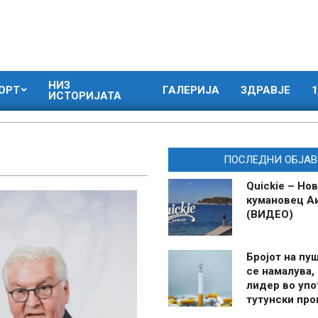
НИЗ
ОРТ
ГАЛЕРИЈА
ЗДРАВЈЕ
1
ИСТОРИЈАТА
ПОСЛЕДНИ ОБЈАВ
Quickie – Нов
кумановец А
(ВИДЕО)
Бројот на пу
се намалува, 
лидер во упо
тутунски пр