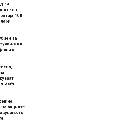
д ги
ините на
ратија 100
олари
убиен за
итување во
јалните
елено,
на:
куваат
р меѓу
админа
 но акциите
јавувањето
те