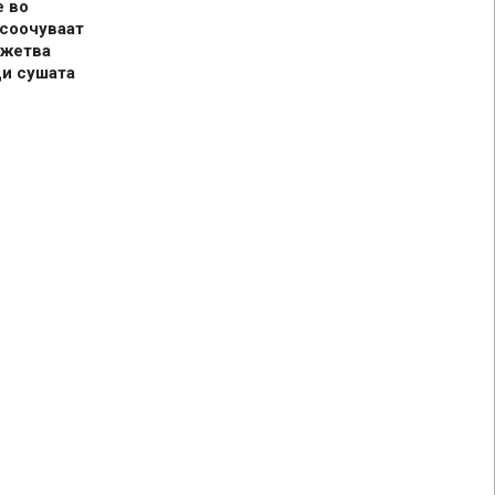
е во
 соочуваат
 жетва
ди сушата