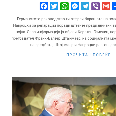
17
Facebook
Twitter
WhatsApp
Messenge
Telegr
Vibe
G
Германското раководство ги отфрли барањата на пол
Навроцки за репарации поради штетите предизвикани за
војна. Оваа информација ја објави Керстин Гамелин, п
претседател Франк-Валтер Штајнмаер, на социјалната мре
на средбата, Штајнмаер и Навроцки разговара
ПРОЧИТАЈ ПОВЕЌЕ