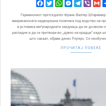
08
Facebook
Twitter
WhatsApp
Messenge
Telegr
Vibe
G
Германскиот претседател Франк-Валтер Штајнмаер 
американската надворешна политика под водство на п
и ја повика меѓународната заедница да не дозволи 
распадне и да се претвори во „дувло на крадци“ каде ш
што сакаат, објави денес Ројтерс. Со необуче
ПРОЧИТАЈ ПОВЕЌЕ