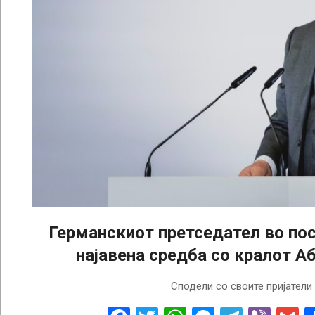
Германскиот претседател во пос
најавена средба со кралот А
2026-
Сподели со своите пријатели
02-
18