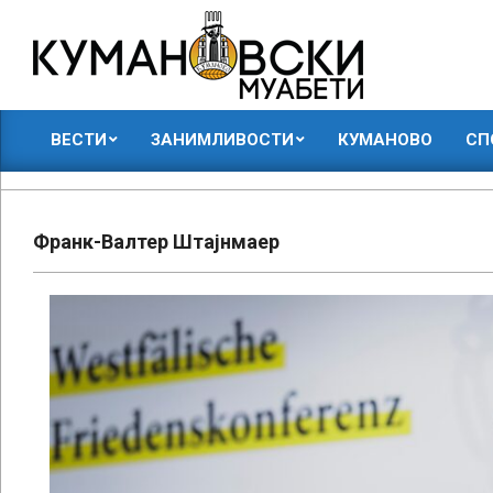
Skip
to
content
КУМАНОВСКИ
ВЕСТИ
ЗАНИМЛИВОСТИ
КУМАНОВО
СП
МУАБЕТИ
Primary
Navigation
Menu
Франк-Валтер Штајнмаер