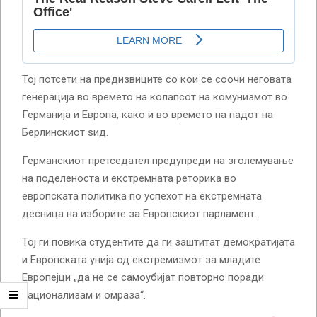
Тој потсети на предизвиците со кои се соочи неговата
генерација во времето на колапсот на комунизмот во
Германија и Европа, како и во времето на падот на
Берлинскиот ѕид.
Германскиот претседател предупреди на зголемување
на поделеноста и екстремната реторика во
европската политика по успехот на екстремната
десница на изборите за Европскиот парламент.
Тој ги повика студентите да ги заштитат демократијата
и Европската унија од екстремизмот за младите
Европејци „да не се самоубијат повторно поради
национализам и омраза“.