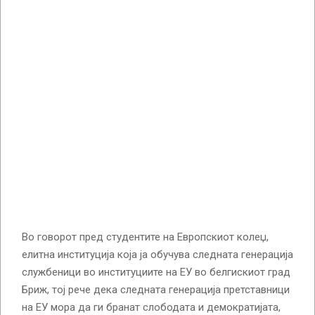
Во говорот пред студентите на Европскиот колеџ,
елитна институција која ја обучува следната генерација
службеници во институциите на ЕУ во белгискиот град
Бриж, тој рече дека следната генерација претставници
на ЕУ мора да ги бранат слободата и демократијата,