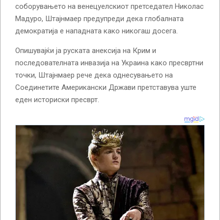
соборувањето на венецуелскиот претседател Николас
Мадуро, Штајнмаер предупреди дека глобалната
демократија е нападната како никогаш досега.
Опишувајќи ја руската анексија на Крим и
последователната инвазија на Украина како пресвртни
точки, Штајнмаер рече дека однесувањето на
Соединетите Американски Држави претставува уште
еден историски пресврт.