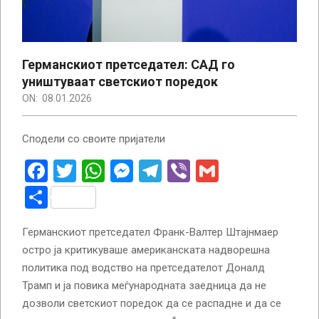
Германскиот претседател: САД го
уништуваат светскиот поредок
ON:
08.01.2026
Сподели со своите пријатели
Facebook
Twitter
WhatsApp
Messenger
Telegram
Viber
Gmail
Share
Германскиот претседател Франк-Валтер Штајнмаер
остро ја критикуваше американската надворешна
политика под водство на претседателот Доналд
Трамп и ја повика меѓународната заедница да не
дозволи светскиот поредок да се распадне и да се