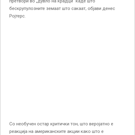
претвори во „дувло на крадци“ каде што
бескрупулозните земаат што сакаат, објави денес
Ројтерс.
Со необучен остар критички тон, што веројатно е
реакција на американските акции како што е