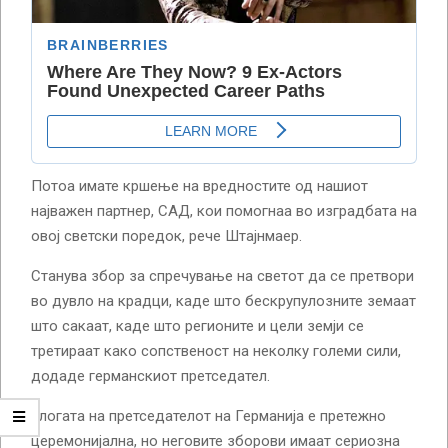
Потоа имате кршење на вредностите од нашиот
најважен партнер, САД, кои помогнаа во изградбата на
овој светски поредок, рече Штајнмаер.
Станува збор за спречување на светот да се претвори
во дувло на крадци, каде што бескрупулозните земаат
што сакаат, каде што регионите и цели земји се
третираат како сопственост на неколку големи сили,
додаде германскиот претседател.
Улогата на претседателот на Германија е претежно
церемонијална, но неговите зборови имаат сериозна