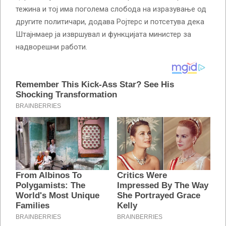
тежина и тој има поголема слобода на изразување од
другите политичари, додава Ројтерс и потсетува дека
Штајнмаер ја извршувал и функцијата министер за
надворешни работи.