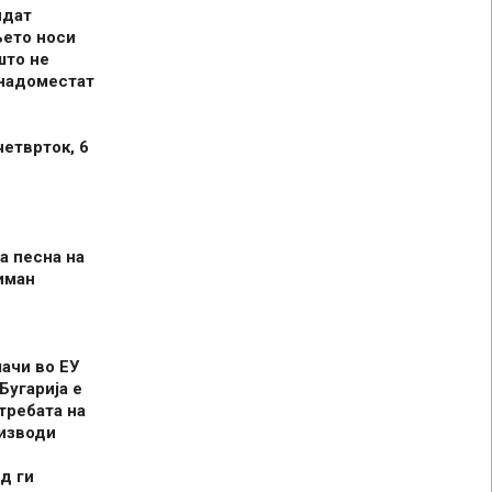
идат
њето носи
што не
 надоместат
четврток, 6
а песна на
иман
шачи во ЕУ
Бугарија е
требата на
оизводи
д ги