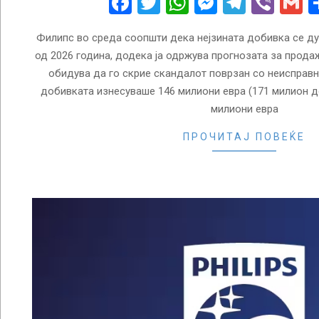
Facebook
Twitter
WhatsApp
Messenge
Telegr
Vibe
G
Филипс во среда соопшти дека нејзината добивка се ду
од 2026 година, додека ја одржува прогнозата за прода
обидува да го скрие скандалот поврзан со неисправн
добивката изнесуваше 146 милиони евра (171 милион д
милиони евра
ПРОЧИТАЈ ПОВЕЌЕ