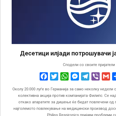
Десетици илјади потрошувачи ја
2024-
Сподели со своите пријатели
11-
15
Facebook
Twitter
WhatsApp
Messenge
Telegr
Vibe
G
Околу 20.000 луѓе во Германија за само неколку недели 
колективна акција против компанијата Филипс. Се н
откако апаратите за дишење ќе бидат повлечени од п
најголемото повлекување на медицински производ досег
Philips Respironics пријави проблеми с