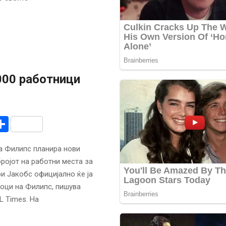
000 работници
r
am
r
mail
Share
та Филипс планира нови
ројот на работни места за
и Јакобс официјално ќе ја
тоци на Филипс, пишува
L Times. На