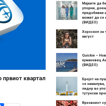
Мајките да б
упорни, дое
придобивки 
можат да се
(ВИДЕО)
Хороскоп за 
август
Quickie – Нов
кумановец А
(ВИДЕО)
о првиот квартал
Бројот на пу
се намалува, 
лидер во упо
тутунски пр
Врховниот су