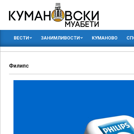
Skip
to
content
КУМАНОВСКИ
ВЕСТИ
ЗАНИМЛИВОСТИ
КУМАНОВО
СП
МУАБЕТИ
Primary
Navigation
Menu
Филипс