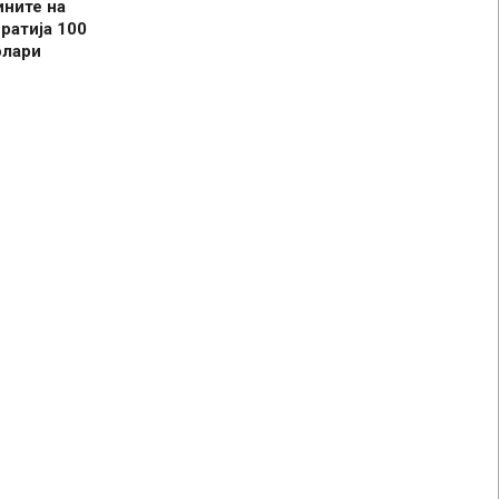
ините на
ратија 100
олари