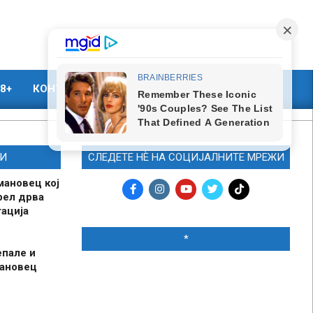
8+
КОНТАКТ
МАРКЕТИНГ
И
СЛЕДЕТЕ НЀ НА СОЦИЈАЛНИТЕ МРЕЖИ
мановец кој
рел дрва
ација
*
епале и
мановец