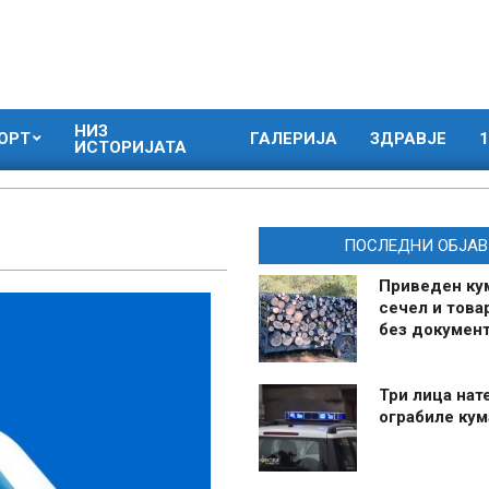
НИЗ
ОРТ
ГАЛЕРИЈА
ЗДРАВЈЕ
1
ИСТОРИЈАТА
ПОСЛЕДНИ ОБЈАВ
Приведен ку
сечел и това
без документ
Три лица нат
ограбиле ку