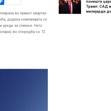
r
am
r
mail
Share
поништи цар
Трамп: САД в
милијарди д
плирала во првиот квартал
жба, додека компанијата се
и уреди за спиење. Нето
олари), во споредба со 72