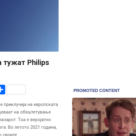
 тужат Philips
r
am
r
mail
Share
се приклучија на европската
адеваат на обештетување
азарот. Тоа е веројатно
а. Во летото 2021 година,
о своите