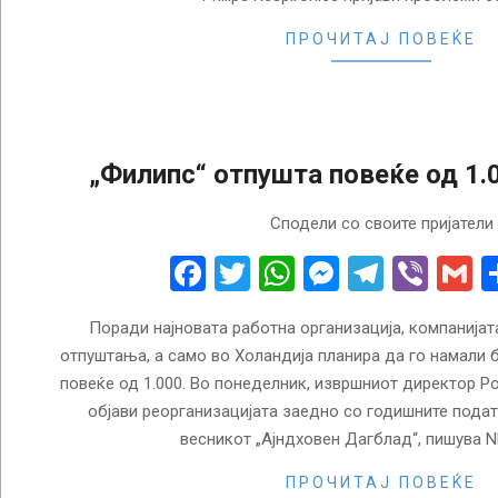
ПРОЧИТАЈ ПОВЕЌЕ
„Филипс“ отпушта повеќе од 1.
2023-
Сподели со своите пријатели
01-
28
Facebook
Twitter
WhatsApp
Messenge
Telegr
Vibe
G
Поради најновата работна организација, компанија
отпуштања, а само во Холандија планира да го намали б
повеќе од 1.000. Во понеделник, извршниот директор Ро
објави реорганизацијата заедно со годишните пода
весникот „Ајндховен Дагблад“, пишува N
ПРОЧИТАЈ ПОВЕЌЕ