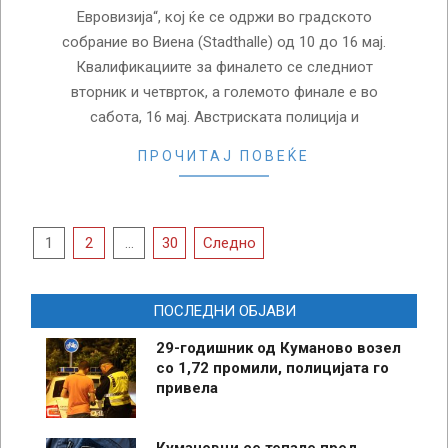
Евровизија“, кој ќе се одржи во градското
собрание во Виена (Stadthalle) од 10 до 16 мај.
Квалификациите за финалето се следниот
вторник и четврток, а големото финале е во
сабота, 16 мај. Австриската полиција и
ПРОЧИТАЈ ПОВЕЌЕ
Posts
1
2
…
30
Следно
pagination
ПОСЛЕДНИ ОБЈАВИ
29-годишник од Куманово возел
со 1,72 промили, полицијата го
привела