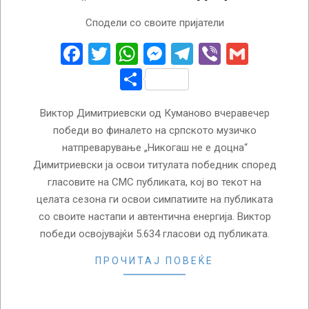
2026-
Сподели со своите пријатели
06-
22
Facebook
Twitter
WhatsApp
Messenger
Telegram
Viber
Gmail
Share
Виктор Димитриевски од Куманово вчеравечер
победи во финалето на српското музичко
натпреварување „Никогаш не е доцна“
Димитриевски ја освои титулата победник според
гласовите на СМС публиката, кој во текот на
целата сезона ги освои симпатиите на публиката
со своите настапи и автентична енергија. Виктор
победи освојувајќи 5.634 гласови од публиката.
ПРОЧИТАЈ ПОВЕЌЕ