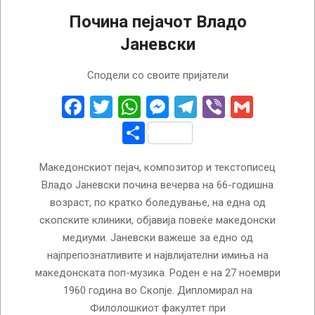
Почина пејачот Владо
Јаневски
2026-
Сподели со своите пријатели
06-
28
Facebook
Twitter
WhatsApp
Messenger
Telegram
Viber
Gmail
Share
Македонскиот пејач, композитор и текстописец
Владо Јаневски почина вечерва на 66-годишна
возраст, по кратко боледување, на една од
скопските клиники, објавија повеќе македонски
медиуми. Јаневски важеше за едно од
најпрепознатливите и највлијателни имиња на
македонската поп-музика. Роден е на 27 ноември
1960 година во Скопје. Дипломирал на
Филолошкиот факултет при