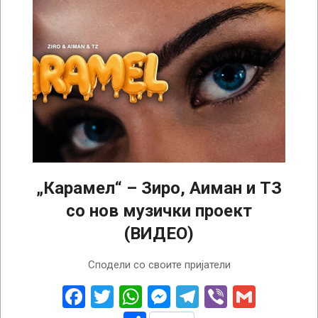
„Карамел“ – Зиро, Аиман и ТЗ
со нов музички проект
(ВИДЕО)
2026-
Сподели со своите пријатели
05-
16
Facebook
Twitter
WhatsApp
Messenger
Telegram
Viber
Gmail