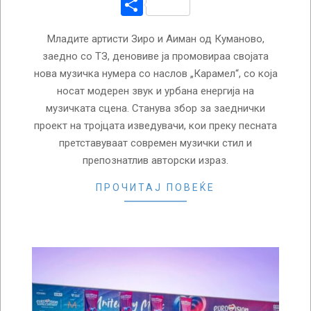
Share
Младите артисти Зиро и Аиман од Куманово,
заедно со ТЗ, деновиве ја промовираа својата
нова музичка нумера со наслов „Карамел“, со која
носат модерен звук и урбана енергија на
музичката сцена. Станува збор за заеднички
проект на тројцата изведувачи, кои преку песната
претставуваат современ музички стил и
препознатлив авторски израз.
ПРОЧИТАЈ ПОВЕЌЕ