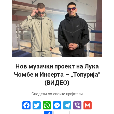
Нов музички проект на Лука
Чомбе и Инсерта – „Топурија“
(ВИДЕО)
2026-
Сподели со своите пријатели
05-
16
Facebook
Twitter
WhatsApp
Messenger
Telegram
Viber
Gmail