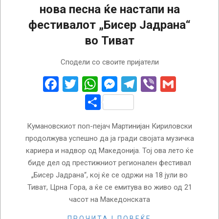
нова песна ќе настапи на
фестивалот „Бисер Јадрана“
во Тиват
2026-
Сподели со своите пријатели
06-
25
Facebook
Twitter
WhatsApp
Messenger
Telegram
Viber
Gmail
Share
Кумановскиот поп-пејач Мартинијан Кириловски
продолжува успешно да ја гради својата музичка
кариера и надвор од Македонија. Тој ова лето ќе
биде дел од престижниот регионален фестивал
„Бисер Јадрана“, кој ќе се одржи на 18 јули во
Тиват, Црна Гора, а ќе се емитува во живо од 21
часот на Македонската
ПРОЧИТАЈ ПОВЕЌЕ