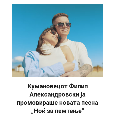
Кумановецот Филип
Александровски ја
промовираше новата песна
„Ноќ за памтење“