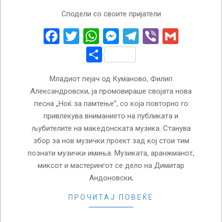
2026-
Сподели со своите пријатели
05-
20
Facebook
Twitter
WhatsApp
Messenger
Telegram
Viber
Gmail
Share
Младиот пејач од Куманово, Филип
Александровски, ја промовираше својата нова
песна „Ноќ за памтење“, со која повторно го
привлекува вниманието на публиката и
љубителите на македонската музика. Станува
збор за нов музички проект зад кој стои тим
познати музички имиња. Музиката, аранжманот,
миксот и мастерингот се дело на Димитар
Андоновски,
ПРОЧИТАЈ ПОВЕЌЕ