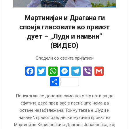
Мартинијан и Драгана ги
споија гласовите во првиот
дует – „Луди и наивни“
(ВИДЕО)
2026-
Сподели со своите пријатели
07-
14
Facebook
Twitter
WhatsApp
Messenger
Telegram
Viber
Gmail
Share
Понекогаш се доволни само неколку ноти за да
сфатите дека пред вас е песна што нема да
остане незабележана. Токму таква е „Луди и
наивни“, првиот заеднички музички проект на
Мартинијан Кириловски и Драгана Јовановска, кој