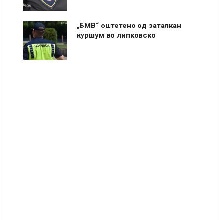
„БМВ“ оштетено од заталкан
куршум во липковско