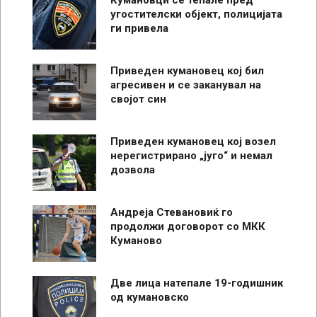
Кумановци се тепале пред
угостителски објект, полицијата
ги привела
Приведен кумановец кој бил
агресивен и се заканувал на
својот син
Приведен кумановец кој возел
нерегистрирано „југо“ и немал
дозвола
Андреја Стевановиќ го
продолжи договорот со МКК
Куманово
Две лица натепале 19-годишник
од кумановско