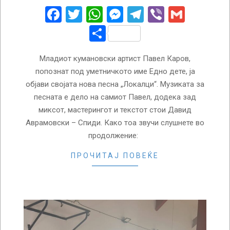
18
Facebook
Twitter
WhatsApp
Messenger
Telegram
Viber
Gmail
Share
Младиот кумановски артист Павел Каров,
попознат под уметничкото име Едно дете, ја
објави својата нова песна „Локалци“. Музиката за
песната е дело на самиот Павел, додека зад
миксот, мастерингот и текстот стои Давид
Аврамовски – Спиди. Како тоа звучи слушнете во
продолжение:
ПРОЧИТАЈ ПОВЕЌЕ