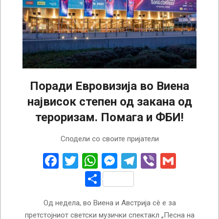
Поради Евровизија во Виена
највисок степен од закана од
тероризам. Помага и ФБИ!
2026-
Сподели со своите пријатели
05-
06
Facebook
Twitter
WhatsApp
Messenger
Telegram
Viber
Gmail
Share
Од недела, во Виена и Австрија сè е за
претстојниот светски музички спектакл „Песна на