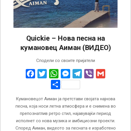
Quickie – Нова песна на
кумановец Аиман (ВИДЕО)
2026-
Сподели со своите пријатели
08-
05
Facebook
Twitter
WhatsApp
Messenger
Telegram
Viber
Gmail
Share
Кумановецот Аиман ја претстави својата најнова
песна, која носи летна атмосфера и е снимена во
препознатлив ретро стил, најавувајќи период
исполнет со нова музика и амбициозни проекти.
Според Аиман, видеото за песната е изработено