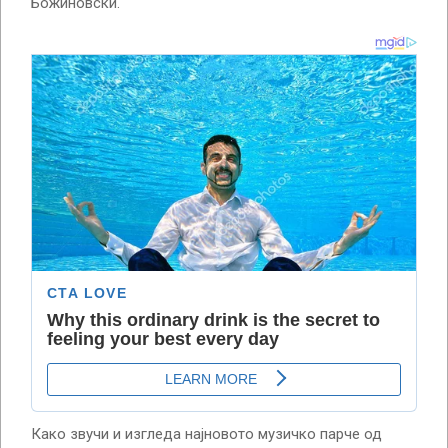
Божиновски.
Како звучи и изгледа најновото музичко парче од