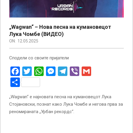
„Wagwan“ – Нова песна на кумановецот
Лука Чомбе (ВИДЕО)
ON:
12.05.2025
Сподели со своите пријатели
Facebook
Twitter
WhatsApp
Messenger
Telegram
Viber
Gmail
Share
„Wagwan“ е најновата песна на кумановецот Лука
Стојановски, познат како Лука Чомбе и негова прва за
реномираната „Урбан рекордс“.