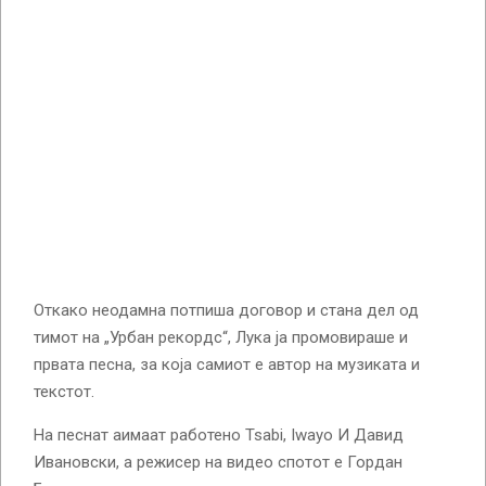
Откако неодамна потпиша договор и стана дел од
тимот на „Урбан рекордс“, Лука ја промовираше и
првата песна, за која самиот е автор на музиката и
текстот.
На песнат аимаат работено Tsabi, Iwayo И Давид
Ивановски, а режисер на видео спотот е Гордан