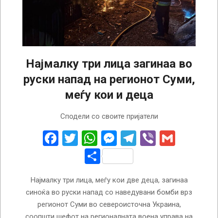
Најмалку три лица загинаа во
руски напад на регионот Суми,
меѓу кои и деца
2026-
Сподели со своите пријатели
08-
04
Facebook
Twitter
WhatsApp
Messenger
Telegram
Viber
Gmail
Share
Најмалку три лица, меѓу кои две деца, загинаа
синоќа во руски напад со наведувани бомби врз
регионот Суми во североисточна Украина,
соопшти шефот на регионалната воена управа на