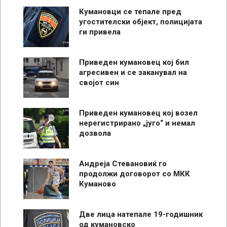
Кумановци се тепале пред
угостителски објект, полицијата
ги привела
Приведен кумановец кој бил
агресивен и се заканувал на
својот син
Приведен кумановец кој возел
нерегистрирано „југо“ и немал
дозвола
Андреја Стевановиќ го
продолжи договорот со МКК
Куманово
Две лица натепале 19-годишник
од кумановско