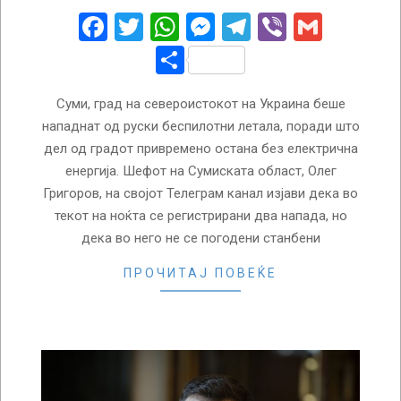
16
Facebook
Twitter
WhatsApp
Messenger
Telegram
Viber
Gmail
Share
Суми, град на североистокот на Украина беше
нападнат од руски беспилотни летала, поради што
дел од градот привремено остана без електрична
енергија. Шефот на Сумиската област, Олег
Григоров, на својот Телеграм канал изјави дека во
текот на ноќта се регистрирани два напада, но
дека во него не се погодени станбени
ПРОЧИТАЈ ПОВЕЌЕ