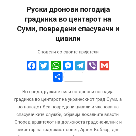
Руски дронови погодија
градинка во центарот на
Суми, повредени спасувачи и
цивили
2026-
Сподели со своите пријатели
05-
06
Facebook
Twitter
WhatsApp
Messenger
Telegram
Viber
Gmail
Share
Во среда, руските сили со дрнови погодија
градинка во центарот на украинскиот град Суми, а
во нападот беа повредени цивили и членови на
спасувачките служби, објавија локалните власти.
Според вршителот на должноста градоначалник и
секретар на градскиот совет, Артем Кобзар, две