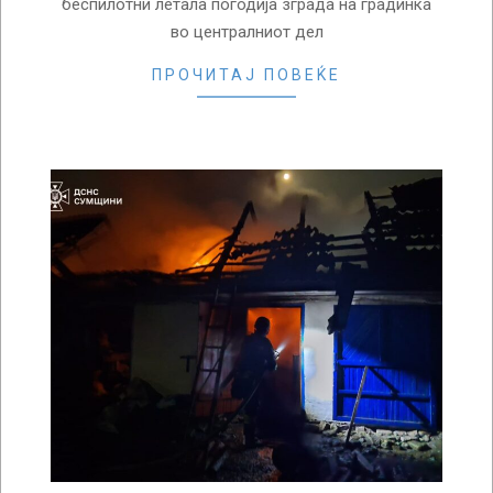
беспилотни летала погодија зграда на градинка
во централниот дел
ПРОЧИТАЈ ПОВЕЌЕ