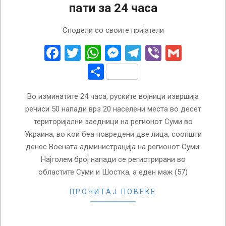
пати за 24 часа
2025-
Сподели со своите пријатели
11-
24
Facebook
Twitter
WhatsApp
Messenger
Telegram
Viber
Gmail
Share
Во изминатите 24 часа, руските војници извршија
речиси 50 напади врз 20 населени места во десет
територијални заедници на регионот Суми во
Украина, во кои беа повредени две лица, соопшти
денес Воената администрација на регионот Суми.
Најголем број напади се регистрирани во
областите Суми и Шостка, а еден маж (57)
ПРОЧИТАЈ ПОВЕЌЕ