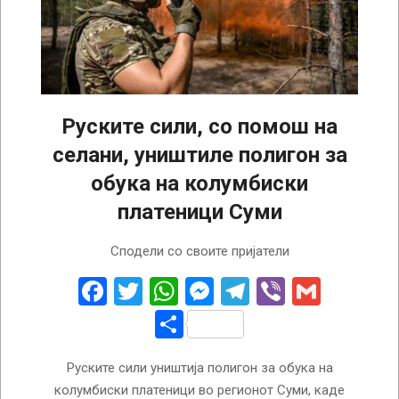
Руските сили, со помош на
селани, уништиле полигон за
обука на колумбиски
платеници Суми
2025-
Сподели со своите пријатели
08-
21
Facebook
Twitter
WhatsApp
Messenger
Telegram
Viber
Gmail
Share
Руските сили уништија полигон за обука на
колумбиски платеници во регионот Суми, каде