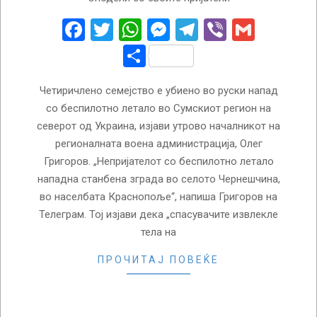
09-
30
Facebook
Twitter
WhatsApp
Messenger
Telegram
Viber
Gmail
Share
Четиричлено семејство е убиено во руски напад
со беспилотно летало во Сумскиот регион на
северот од Украина, изјави утрово началникот на
регионалната воена администрација, Олег
Григоров. „Непријателот со беспилотно летало
нападна станбена зграда во селото Чернешчина,
во населбата Краснопоље“, напиша Григоров на
Телеграм. Тој изјави дека „спасувачите извлекле
тела на
ПРОЧИТАЈ ПОВЕЌЕ