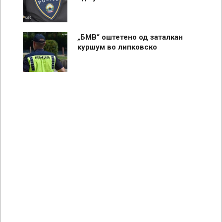
„БМВ“ оштетено од заталкан
куршум во липковско