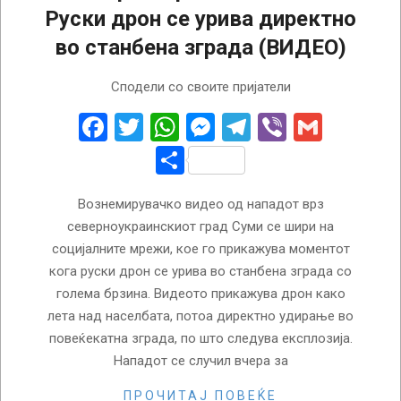
Руски дрон се урива директно
во станбена зграда (ВИДЕО)
2026-
Сподели со своите пријатели
02-
18
Facebook
Twitter
WhatsApp
Messenger
Telegram
Viber
Gmail
Share
Вознемирувачко видео од нападот врз
северноукраинскиот град Суми се шири на
социјалните мрежи, кое го прикажува моментот
кога руски дрон се урива во станбена зграда со
голема брзина. Видеото прикажува дрон како
лета над населбата, потоа директно удирање во
повеќекатна зграда, по што следува експлозија.
Нападот се случил вчера за
ПРОЧИТАЈ ПОВЕЌЕ