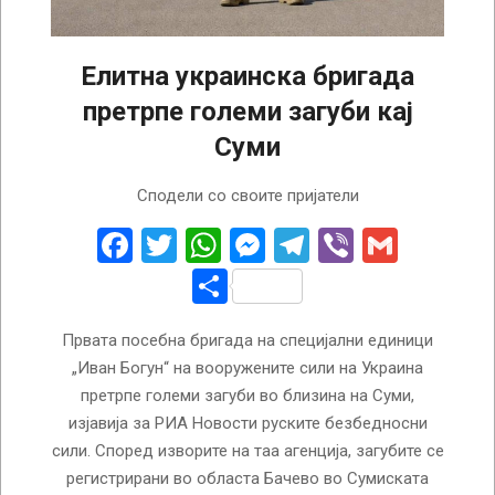
Елитна украинска бригада
претрпе големи загуби кај
Суми
2026-
Сподели со своите пријатели
06-
06
Facebook
Twitter
WhatsApp
Messenger
Telegram
Viber
Gmail
Share
Првата посебна бригада на специјални единици
„Иван Богун“ на вооружените сили на Украина
претрпе големи загуби во близина на Суми,
изјавија за РИА Новости руските безбедносни
сили. Според изворите на таа агенција, загубите се
регистрирани во областа Бачево во Сумиската