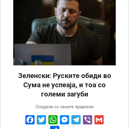
Зеленски: Руските обиди во
Сума не успеаја, и тоа со
големи загуби
2025-
Сподели со своите пријатели
09-
13
Facebook
Twitter
WhatsApp
Messenger
Telegram
Viber
Gmail