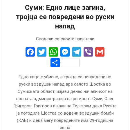
Суми: Едно лице загина,
тројца се повредени во руски
напад
2026-
Сподели со своите пријатели
04-
03
Facebook
Twitter
WhatsApp
Messenger
Telegram
Viber
Gmail
Share
Едно лице е убиено, а тројца се повредени во
руски воздушен напад врз селото Шостка во
Сумиската област, изјави денес началникот на
воената администрација на регионот Суми, Олег
Григоров. Григоров изјави на Телеграм дека Русите
ја погодиле Шостка со водени воздушни бомби
(КАБ) и дека меѓу повредените има 29-годишна
жена