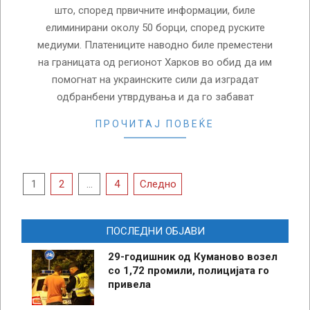
што, според првичните информации, биле
елиминирани околу 50 борци, според руските
медиуми. Платениците наводно биле преместени
на границата од регионот Харков во обид да им
помогнат на украинските сили да изградат
одбранбени утврдувања и да го забават
ПРОЧИТАЈ ПОВЕЌЕ
Posts
1
2
…
4
Следно
pagination
ПОСЛЕДНИ ОБЈАВИ
29-годишник од Куманово возел
со 1,72 промили, полицијата го
привела