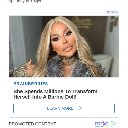
пренесува Танјуг.