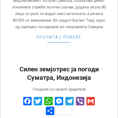
индонезискиот остров Суматра, соопштија денес
локалните служби за итни случаи, додека околу 80
лица се уште се водат како исчезнати, а речиси
80.000 се евакуирани. Во градот Батанг Тору, еден
од најтешко погодените во покраината Северна
ПРОЧИТАЈ ПОВЕЌЕ
Силен земјотрес ја погоди
Суматра, Индонезија
2025-
Сподели со своите пријатели
03-
18
Facebook
Twitter
WhatsApp
Messenger
Telegram
Viber
Gmail
Share