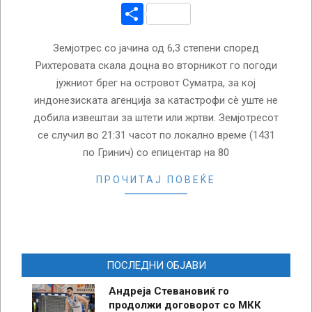
Share
Земјотрес со јачина од 6,3 степени според
Рихтеровата скала доцна во вторникот го погоди
јужниот брег на островот Суматра, за кој
индонезиската агенција за катастрофи сè уште не
добила извештаи за штети или жртви. Земјотресот
се случил во 21:31 часот по локално време (1431
по Гринич) со епицентар на 80
ПРОЧИТАЈ ПОВЕЌЕ
ПОСЛЕДНИ ОБЈАВИ
Андреја Стевановиќ го
продолжи договорот со МКК