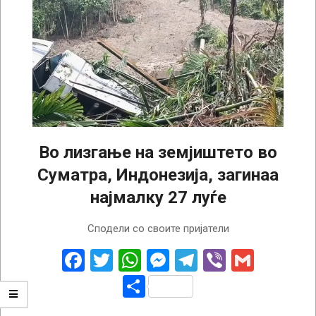
Во лизгање на земјиштето во
Суматра, Индонезија, загинаа
најмалку 27 луѓе
2024-
Сподели со своите пријатели
11-
28
Facebook
Twitter
WhatsApp
Messenger
Telegram
Viber
Gmail
Share