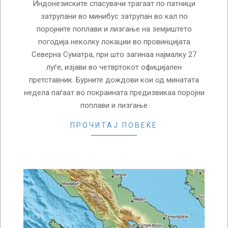
Индонезиските спасувачи трагаат по патници
затрупани во минибус затрупан во кал по
поројните поплави и лизгање на земјиштето
погодија неколку локации во провинцијата
Северна Суматра, при што загинаа најмалку 27
луѓе, изјави во четвртокот официјален
претставник. Бурните дождови кои од минатата
недела паѓаат во покраината предизвикаа поројни
поплави и лизгање
ПРОЧИТАЈ ПОВЕЌЕ