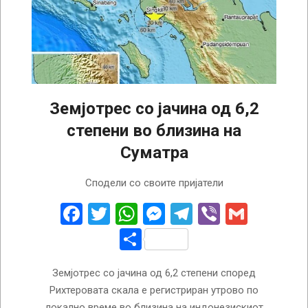
Земјотрес со јачина од 6,2
степени во близина на
Суматра
2023-
Сподели со своите пријатели
01-
16
Facebook
Twitter
WhatsApp
Messenger
Telegram
Viber
Gmail
Share
Земјотрес со јачина од 6,2 степени според
Рихтеровата скала е регистриран утрово по
локално време во близина на индонезискиот