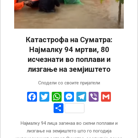
Катастрофа на Суматра:
Најмалку 94 мртви, 80
исчезнати во поплави и
лизгање на земјиштето
2025-
Сподели со своите пријатели
11-
28
Facebook
Twitter
WhatsApp
Messenger
Telegram
Viber
Gmail
Share
Најмалку 94 лица загинаа во силни поплави и
лизгање на земјиштето што го погодија