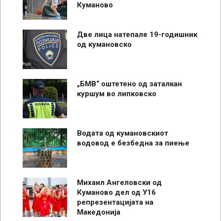
Куманово
Две лица натепале 19-годишник
од кумановско
„БМВ“ оштетено од заталкан
куршум во липковско
Водата од кумановскиот
водовод е безбедна за пиење
Михаил Ангеловски од
Куманово дел од У16
репрезентацијата на
Македонија