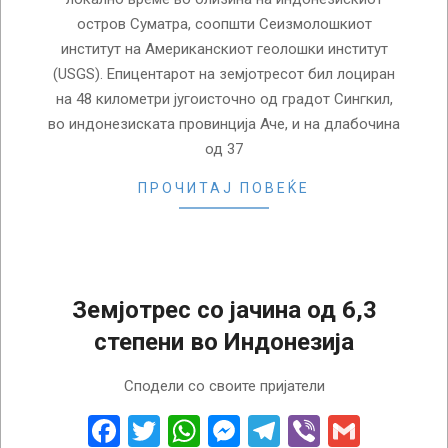
остров Суматра, соопшти Сеизмолошкиот
институт на Американскиот геолошки институт
(USGS). Епицентарот на земјотресот бил лоциран
на 48 километри југоисточно од градот Сингкил,
во индонезиската провинција Аче, и на длабочина
од 37
ПРОЧИТАЈ ПОВЕЌЕ
Земјотрес со јачина од 6,3
степени во Индонезија
2022-
Сподели со своите пријатели
08-
24
Facebook
Twitter
WhatsApp
Messenger
Telegram
Viber
Gmail