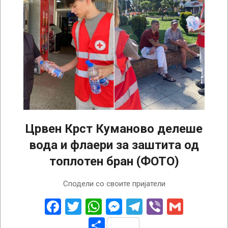
Црвен Крст Куманово делеше
вода и флаери за заштита од
топлотен бран (ФОТО)
2024-
Сподели со своите пријатели
07-
11
Facebook
Twitter
WhatsApp
Messenger
Telegram
Viber
Gmail
Share