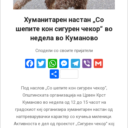
Хуманитарен настан „Со
шепите кон сигурен чекор“ во
недела во Куманово
2025-
Сподели со своите пријатели
05-
07
Facebook
Twitter
WhatsApp
Messenger
Telegram
Viber
Gmail
Share
Под наслов „Со шепите кон сигурен чекор“,
Општинската организација на Црвен Крст
Куманово во недела од 12 до 15 часот на
градскиот кеј организира хуманитарен настан од
натпреварувачки карактер со кучиња миленици.
Активноста е дел од проектот ,,Сигурен чекор” кој