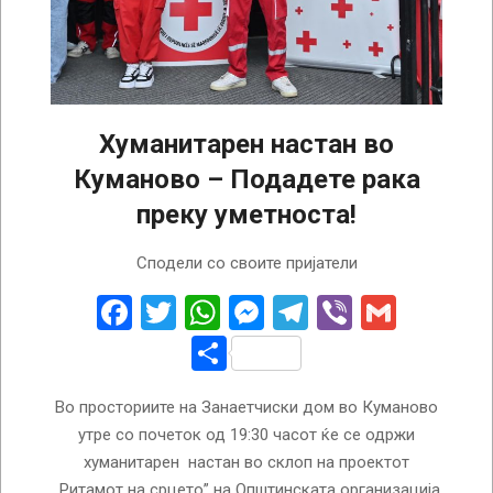
Хуманитарен настан во
Куманово – Подадете рака
преку уметноста!
2025-
Сподели со своите пријатели
05-
13
Facebook
Twitter
WhatsApp
Messenger
Telegram
Viber
Gmail
Share
Во просториите на Занаетчиски дом во Куманово
утре со почеток од 19:30 часот ќе се одржи
хуманитарен настан во склоп на проектот
,,Ритамот на срцето” на Општинската организација