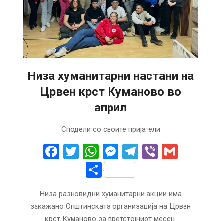
Низа хуманитарни настани на
Црвен крст Куманово во
април
2024-
Сподели со своите пријатели
03-
29
Facebook
Twitter
WhatsApp
Messenger
Telegram
Viber
Gmail
Share
Низа разновидни хуманитарни акции има
закажано Општинската организација на Црвен
крст Куманово за претстојниот месец.