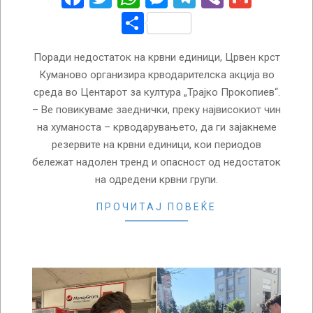
Share
Поради недостаток на крвни единици, Црвен крст
Куманово организира крводарителска акција во
среда во Центарот за култура „Трајко Прокопиев“.
– Ве повикуваме заеднички, преку највисокиот чин
на хуманоста – крводарувањето, да ги зајакнеме
резервите на крвни единици, кои периодов
бележат надолен тренд и опасност од недостаток
на одредени крвни групи.
ПРОЧИТАЈ ПОВЕЌЕ