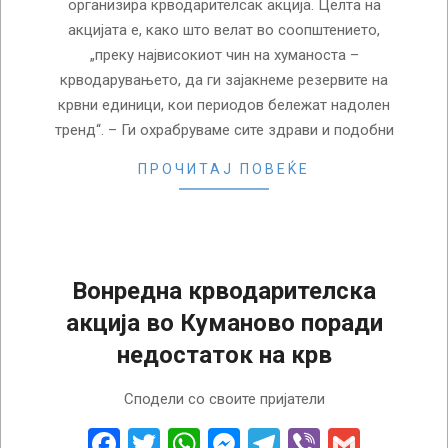
организира крводарителсак акција. Целта на
акцијата е, како што велат во соопштението,
„преку највисокиот чин на хуманоста –
крводарувањето, да ги зајакнеме резервите на
крвни единици, кои периодов бележат надолен
тренд“. – Ги охрабруваме сите здрави и подобни
ПРОЧИТАЈ ПОВЕЌЕ
Вонредна крводарителска
акција во Куманово поради
недостаток на крв
2024-
Сподели со своите пријатели
08-
12
Facebook
Twitter
WhatsApp
Messenger
Telegram
Viber
Gmail