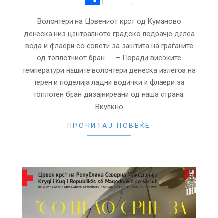
Волонтери на Црвениот крст од Куманово
денеска низ централното градско подрачје делеа
вода и флаери со совети за заштита на граѓаните
од топлотниот бран. – Поради високите
температури нашите волонтери денеска излегоа на
терен и поделија ладни водички и флаери за
топлотен бран дизајниреани од наша страна.
Вкупкно
ПРОЧИТАЈ ПОВЕЌЕ