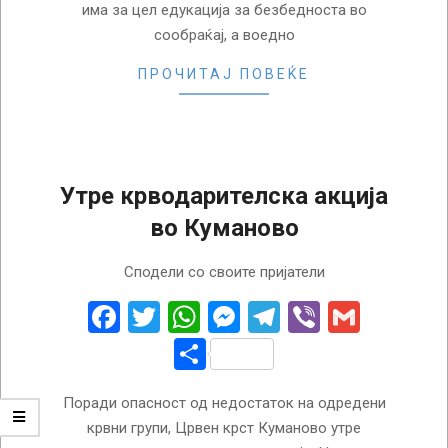
има за цел едукација за безбедноста во
сообраќај, а воедно
ПРОЧИТАЈ ПОВЕЌЕ
Утре крводарителска акција
во Куманово
2024-
Сподели со своите пријатели
09-
04
Facebook
Twitter
WhatsApp
Messenger
Telegram
Viber
Gmail
Share
Поради опасност од недостаток на одредени
крвни групи, Црвен крст Куманово утре