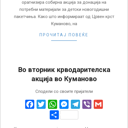
орагнизира собирна акција за донација на
потребни материјали за детски новогодишни
пакетчиња. Како што информираат од Црвен крст
Куманово, на
ПРОЧИТАЈ ПОВЕЌЕ
Во вторник крводарителска
акција во Куманово
2022-
Сподели со своите пријатели
10-
07
Facebook
Twitter
WhatsApp
Messenger
Telegram
Viber
Gmail
Share