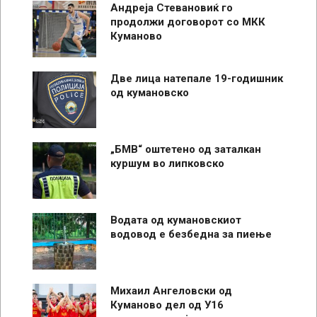
Андреја Стевановиќ го
продолжи договорот со МКК
Куманово
Две лица натепале 19-годишник
од кумановско
„БМВ“ оштетено од заталкан
куршум во липковско
Водата од кумановскиот
водовод е безбедна за пиење
Михаил Ангеловски од
Куманово дел од У16