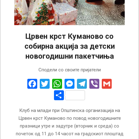
Црвен крст Куманово со
собирна акција за детски
новогодишни пакетчиња
2022-
Сподели со своите пријатели
12-
26
Facebook
Twitter
WhatsApp
Messenger
Telegram
Viber
Gmail
Share
Клуб на млади при Општинска организација на
Црвен крст Куманово по повод новогодишните
празници утре и задутре (вторник и среда) со
почеток од 11 до 14 часот на градскиот плоштад