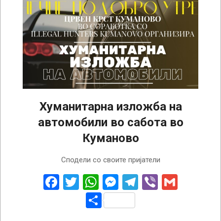
Хуманитарна изложба на
автомобили во сабота во
Куманово
2024-
Сподели со своите пријатели
04-
23
Facebook
Twitter
WhatsApp
Messenger
Telegram
Viber
Gmail
Share