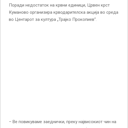
Поради недостаток на крвни единици, Црвен крст
Куманово организира крводарителска акција во среда
во Центарот за култура „Трајко Прокопиев“.
– Ве повикуваме заеднички, преку највисокиот чин на