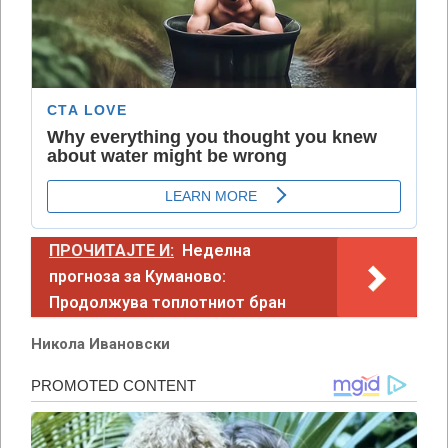
ПРОЧИТАЈТЕ И:
Неделна
прогноза за Куманово:
Продолжува топлотниот бран
Никола Ивановски