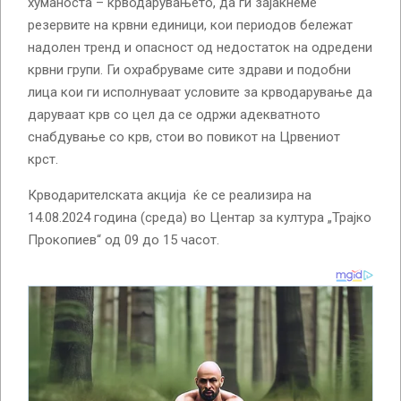
хуманоста – крводарувањето, да ги зајакнеме
резервите на крвни единици, кои периодов бележат
надолен тренд и опасност од недостаток на одредени
крвни групи. Ги охрабруваме сите здрави и подобни
лица кои ги исполнуваат условите за крводарување да
даруваат крв со цел да се одржи адекватното
снабдување со крв, стои во повикот на Црвениот
крст.
Крводарителската акција ќе се реализира на
14.08.2024 година (среда) во Центар за култура „Трајко
Прокопиев“ од 09 до 15 часот.