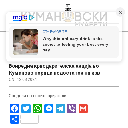
Skip
to
content
КУМАНОВСКИ
МУАБЕТИ
Primary
Navigation
Menu
Вонредна крводарителска акција во
Куманово поради недостаток на крв
ON:
12.08.2024
Сподели со своите пријатели
Facebook
Twitter
WhatsApp
Messenger
Telegram
Viber
Gmail
Share