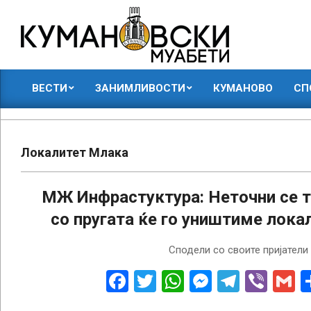
Skip
to
content
КУМАНОВСКИ
ВЕСТИ
ЗАНИМЛИВОСТИ
КУМАНОВО
СП
МУАБЕТИ
Primary
Navigation
Menu
Локалитет Млака
МЖ Инфрастуктура: Неточни се 
со пругата ќе го уништиме лок
2015-
Сподели со своите пријатели
04-
25
Facebook
Twitter
WhatsApp
Messenge
Telegr
Vibe
G