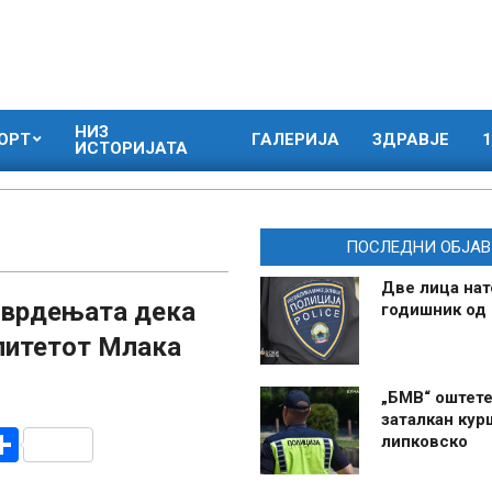
НИЗ
ОРТ
ГАЛЕРИЈА
ЗДРАВЈЕ
1
ИСТОРИЈАТА
ПОСЛЕДНИ ОБЈАВ
Две лица нат
тврдењата дека
годишник од
алитетот Млака
„БМВ“ оштете
заталкан кур
r
am
r
mail
Share
липковско