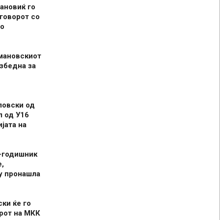
ановиќ го
говорот со
о
мановскиот
збедна за
ловски од
л од У16
јата на
-годишник
,
у пронашла
ски ќе го
рот на МКК