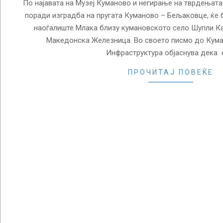
По најавата на Музеј Куманово и негирање на тврдењата
поради изградба на пругата Куманово – Бељаковце, ќе
наоѓалиште Млака близу кумановското село Шупли Кам
Македонска Железница. Во своето писмо до Кум
Инфраструктура објаснува дека 
ПРОЧИТАЈ ПОВЕЌЕ