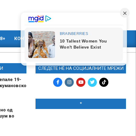
8+
КОНТАКТ
МАРКЕТИНГ
И
СЛЕДЕТЕ НЀ НА СОЦИЈАЛНИТЕ МРЕЖИ
епале 19-
 кумановско
*
но од
шум во