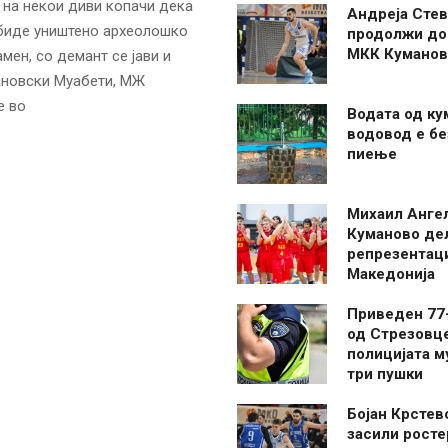
 на некои диви копачи дека
Андреја Стев
 биде уништено археолошко
продолжи до
МКК Куманов
ен, со демант се јави и
ановски Муабети, МЖ
е во
Водата од ку
водовод е бе
пиење
Михаил Анге
Куманово де
репрезентаци
Македонија
Приведен 77
од Стрезовце
полицијата м
три пушки
Бојан Крстев
засили росте