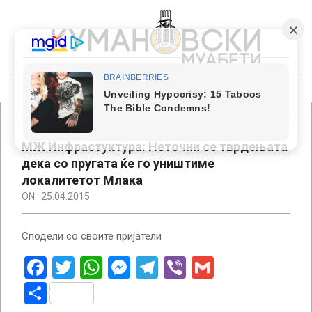
Skip
to
content
КУМАНОВСКИ
МУАБЕТИ
Primary
Navigation
Menu
МЖ Инфрастуктура: Неточни се тврдењата
дека со пругата ќе го уништиме
локалитетот Млака
ON:
25.04.2015
Сподели со своите пријатели
Facebook
Twitter
WhatsApp
Messenger
Telegram
Viber
Gmail
Share