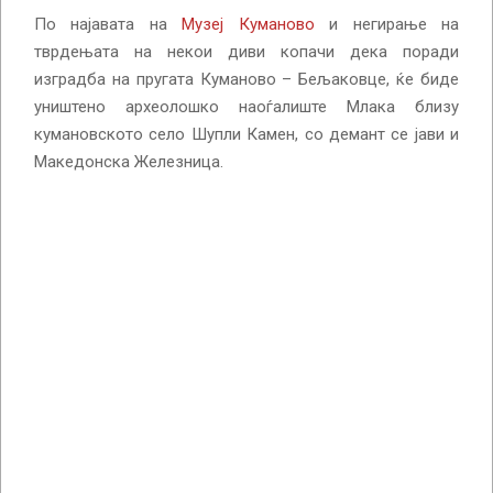
По најавата на
Музеј Куманово
и негирање на
тврдењата на некои диви копачи дека поради
изградба на пругата Куманово – Бељаковце, ќе биде
уништено археолошко наоѓалиште Млака близу
кумановското село Шупли Камен, со демант се јави и
Македонска Железница.