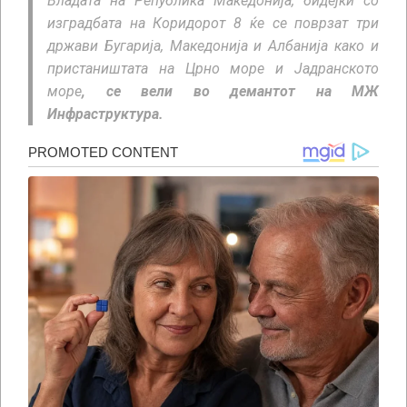
Владата на Република Македонија, бидејќи со
изградбата на Коридорот 8 ќе се поврзат три
држави Бугарија, Македонија и Албанија како и
пристаништата на Црно море и Јадранското
море
, се вели во демантот на МЖ
Инфраструктура.