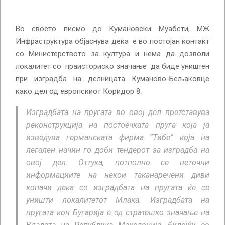
Во своето писмо до Кумановски Муабети, МЖ
Инфраструктура објаснува дека е во постојан контакт
со Министерството за култура и нема да дозволи
локалитет со праисториско значање да биде уништен
при изградба на делницата Куманово-Бељаковце
како дел од европскиот Коридор 8.
Изградбата на пругата во овој дел претставува
реконструкција на постоечката пруга која ја
изведува германската фирма ”Tибе” која на
легален начин го доби тендерот за изградба на
овој дел. Оттука, потполно се неточни
информациите на некои таканаречени диви
копачи дека со изградбата на пругата ќе се
уништи локалитетот Млака. Изградбата на
пругата кон Бугарија е од стратешко значање на