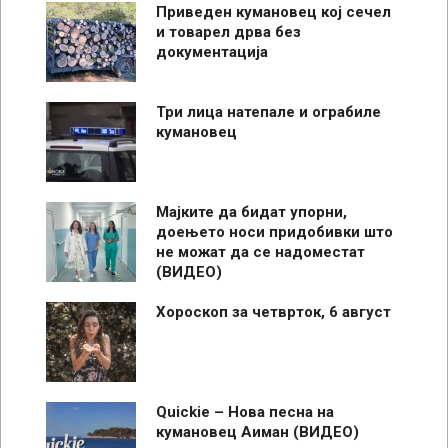
Приведен кумановец кој сечел
и товарел дрва без
документација
Три лица натепале и ограбиле
кумановец
Мајките да бидат упорни,
доењето носи придобивки што
не можат да се надоместат
(ВИДЕО)
Хороскоп за четврток, 6 август
Quickie – Нова песна на
кумановец Аиман (ВИДЕО)