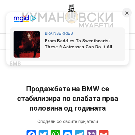
Skip
to
content
КУМАНОВСКИ
МУАБЕТИ
Primary
Navigation
Menu
БМВ
Продажбата на BMW се
стабилизира по слабата прва
половина од годината
2022-
Сподели со своите пријатели
10-
10