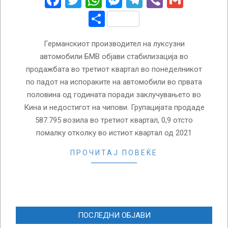
Facebook
Twitter
WhatsApp
Messenger
Telegram
Viber
Gmail
Share
Германскиот производител на луксузни
автомобили БМВ објави стабилизација во
продажбата во третиот квартал во понеделникот
по падот на испораките на автомобили во првата
половина од годината поради заклучувањето во
Кина и недостигот на чипови. Групацијата продаде
587.795 возила во третиот квартал, 0,9 отсто
помалку отколку во истиот квартал од 2021
ПРОЧИТАЈ ПОВЕЌЕ
ПОСЛЕДНИ ОБЈАВИ