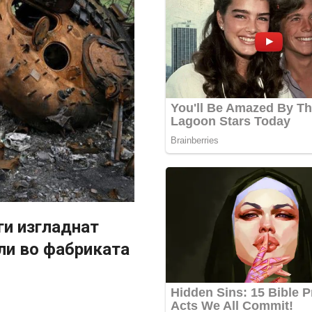
ги изгладнат
ли во фабриката