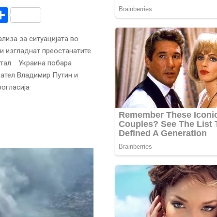
r
am
r
mail
Share
ализа за ситуацијата во
ги изгладнат преостанатите
стал. Украина побара
дател Владимир Путин и
рогласија