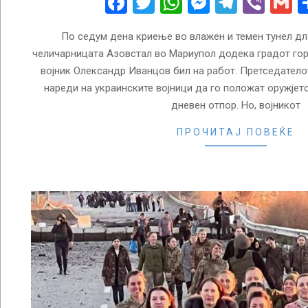
Facebook
Twitter
WhatsApp
Messenge
Telegr
Vibe
G
По седум дена криење во влажен и темен тунел дл
челичарницата Азовстал во Мариупол додека градот гор
војник Олександр Иванцов бил на работ. Претседател
нареди на украинските војници да го положат оружјето
дневен отпор. Но, војникот
ПРОЧИТАЈ ПОВЕЌЕ