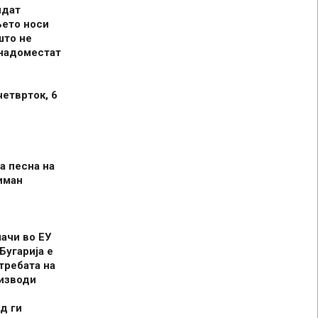
идат
њето носи
што не
 надоместат
четврток, 6
а песна на
иман
шачи во ЕУ
Бугарија е
требата на
оизводи
д ги