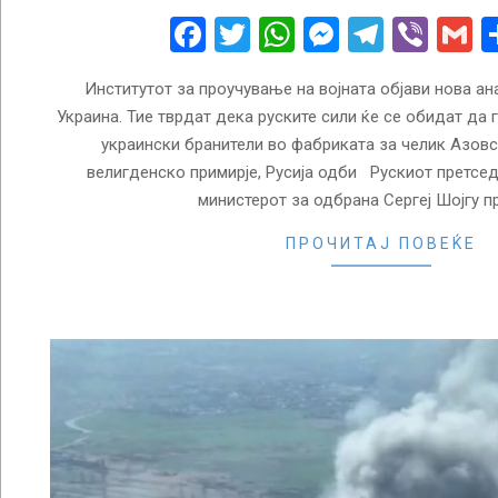
22
Facebook
Twitter
WhatsApp
Messenge
Telegr
Vibe
G
Институтот за проучување на војната објави нова ан
Украина. Тие тврдат дека руските сили ќе се обидат да 
украински бранители во фабриката за челик Азов
велигденско примирје, Русија одби Рускиот претсе
министерот за одбрана Сергеј Шојгу п
ПРОЧИТАЈ ПОВЕЌЕ