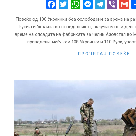
18
Facebook
Twitter
WhatsApp
Messenge
Telegr
Vibe
G
Повеќе од 100 Украинки беа ослободени за време на ра
Русија и Украина во понеделникот, вклучително и десе
време на опсадата на фабриката за челик Азовстал во М
приведени, меѓу кои 108 Украинки и 110 Руси, учес
ПРОЧИТАЈ ПОВЕЌЕ