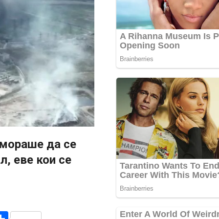
 мораше да се
, еве кои се
r
am
r
mail
Share