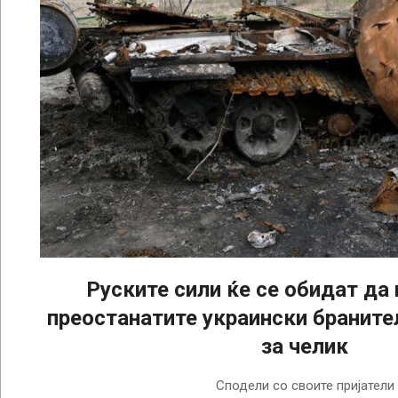
Руските сили ќе се обидат да 
преостанатите украински браните
за челик
2022-
Сподели со своите пријатели
04-