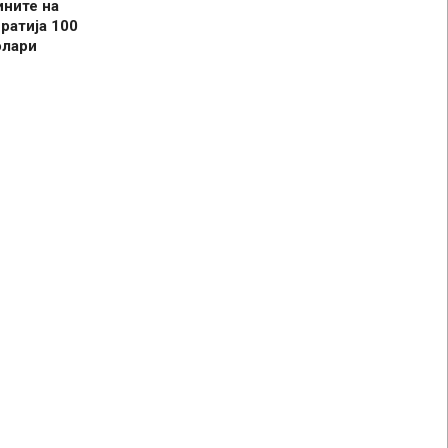
ините на
ратија 100
олари