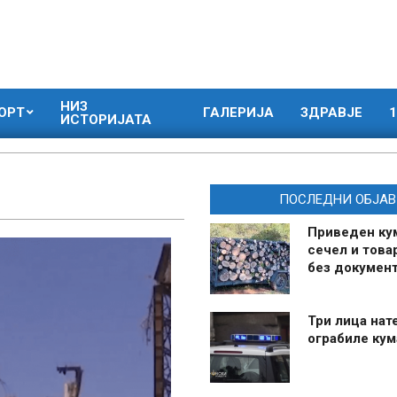
НИЗ
ОРТ
ГАЛЕРИЈА
ЗДРАВЈЕ
1
ИСТОРИЈАТА
ПОСЛЕДНИ ОБЈАВ
Приведен ку
сечел и това
без документ
Три лица нат
ограбиле ку