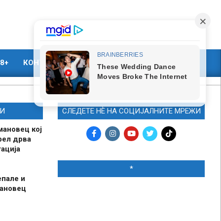
8+
КОНТАКТ
МАРКЕТИНГ
И
СЛЕДЕТЕ НЀ НА СОЦИЈАЛНИТЕ МРЕЖИ
мановец кој
рел дрва
ација
*
епале и
мановец