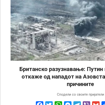
Британско разузнавање: Путин
откаже од нападот на Азовстал
причините
2022-
Сподели со своите пријатели
04-
22
Facebook
Twitter
WhatsApp
Messenge
Telegr
Vibe
G