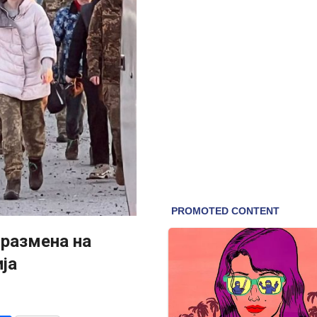
 размена на
ја