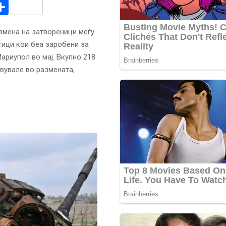
r
am
r
mail
Share
змена на затвореници меѓу
тици кои беа заробени за
ариупол во мај. Вкупно 218
твувале во размената,