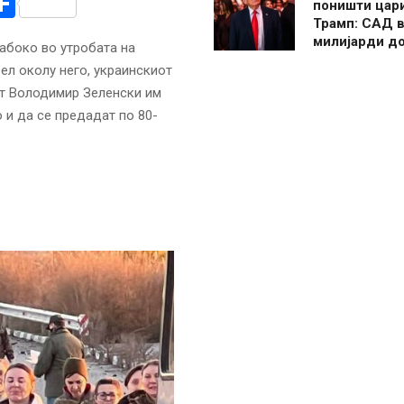
r
am
r
mail
Share
поништи цар
Трамп: САД в
милијарди д
абоко во утробата на
ел околу него, украинскиот
от Володимир Зеленски им
 и да се предадат по 80-