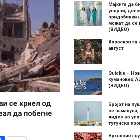
Мајките да б
упорни, дое
придобивки 
можат да се
(ВИДЕО)
Хороскоп за 
август
Quickie – Нов
кумановец А
(ВИДЕО)
ви се криел од
Бројот на пу
се намалува, 
еал да побегне
лидер во упо
тутунски пр
Врховниот су