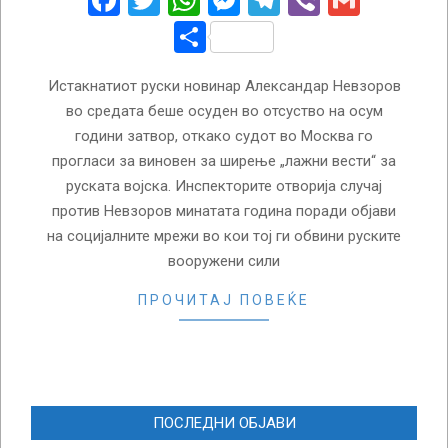
Facebook
Twitter
WhatsApp
Messenger
Telegram
Viber
Gmail
Share
Истакнатиот руски новинар Александар Невзоров
во средата беше осуден во отсуство на осум
години затвор, откако судот во Москва го
прогласи за виновен за ширење „лажни вести“ за
руската војска. Инспекторите отворија случај
против Невзоров минатата година поради објави
на социјалните мрежи во кои тој ги обвини руските
вооружени сили
ПРОЧИТАЈ ПОВЕЌЕ
ПОСЛЕДНИ ОБЈАВИ