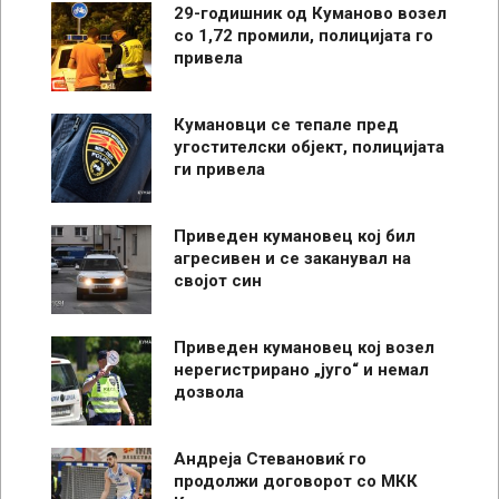
29-годишник од Куманово возел
со 1,72 промили, полицијата го
привела
Кумановци се тепале пред
угостителски објект, полицијата
ги привела
Приведен кумановец кој бил
агресивен и се заканувал на
својот син
Приведен кумановец кој возел
нерегистрирано „југо“ и немал
дозвола
Андреја Стевановиќ го
продолжи договорот со МКК