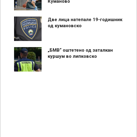
Куманово
Две лица натепале 19-годишник
од кумановско
„БМВ“ оштетено од заталкан
куршум во липковско