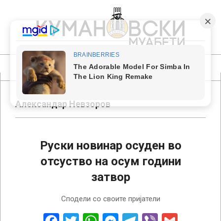
Skip
to
content
КУМАНОВСКИ
МУАБЕТИ
Primary
Navigation
Menu
Александар Невзоров
Руски новинар осуден во
отсуство на осум години
затвор
2023-
Сподели со своите пријатели
02-
01