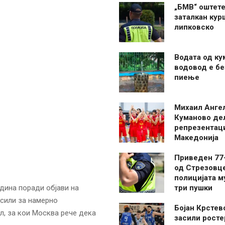
„БМВ“ оштете
заталкан кур
липковско
Водата од ку
водовод е бе
пиење
Михаил Анге
Куманово де
репрезентаци
Македонија
Приведен 77
од Стрезовце
полицијата м
одина поради објави на
три пушки
 сили за намерно
Бојан Крстев
л, за кои Москва рече дека
засили росте