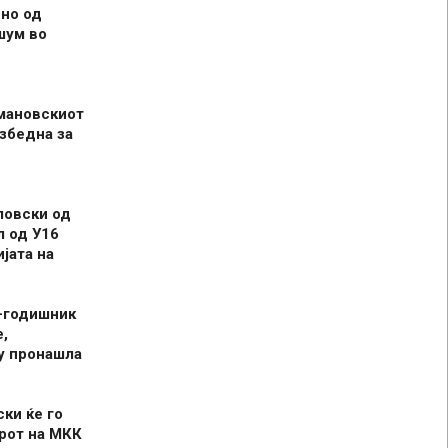
но од
шум во
мановскиот
збедна за
ловски од
л од У16
јата на
-годишник
,
у пронашла
ски ќе го
рот на МКК