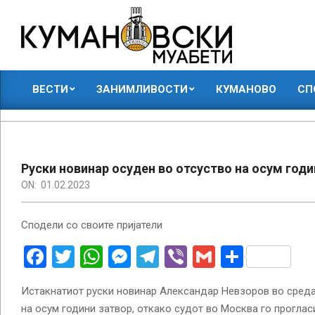
Skip
to
content
КУМАНОВСКИ
ВЕСТИ
ЗАНИМЛИВОСТИ
КУМАНОВО
СП
МУАБЕТИ
Primary
Navigation
Menu
Руски новинар осуден во отсуство на осум годи
ON:
01.02.2023
Сподели со своите пријатели
Facebook
Twitter
WhatsApp
Messenger
Telegram
Viber
Gmail
Share
Истакнатиот руски новинар Александар Невзоров во среда
на осум години затвор, откако судот во Москва го прогла