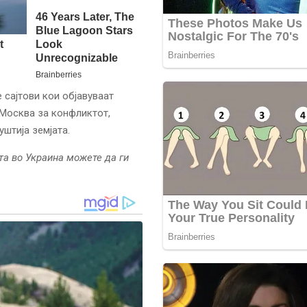
 сајтови кои објавуваат
 Москва за конфликтот,
штија земјата.
та во Украина можете да ги