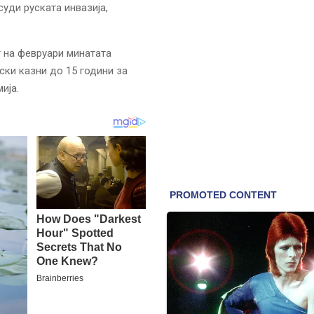
суди руската инвазија,
т на февруари минатата
ски казни до 15 години за
ија.