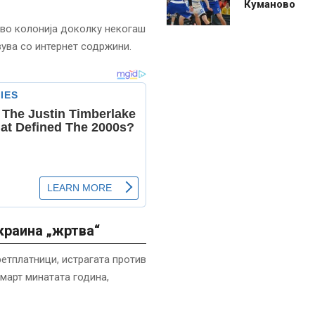
Куманово
 во колонија доколку некогаш
вува со интернет содржини.
Украина „жртва“
ретплатници, истрагата против
 март минатата година,