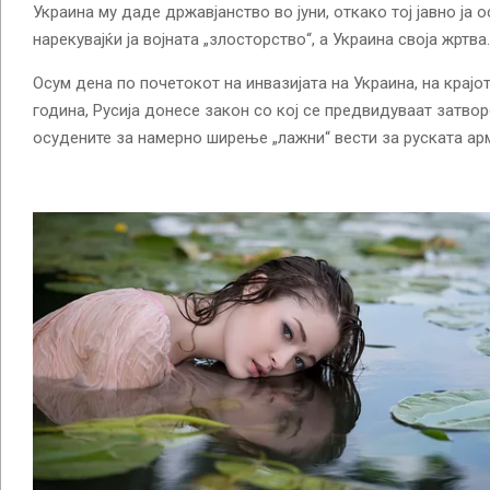
Украина му даде државјанство во јуни, откако тој јавно ја о
нарекувајќи ја војната „злосторство“, а Украина своја жртва.
Осум дена по почетокот на инвазијата на Украина, на крајо
година, Русија донесе закон со кој се предвидуваат затвор
осудените за намерно ширење „лажни“ вести за руската арм