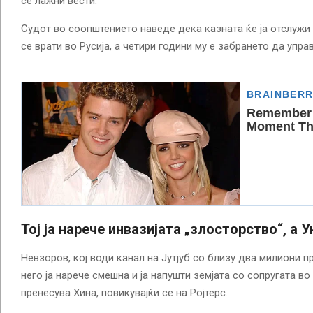
се лажни вести.
Судот во соопштението наведе дека казната ќе ја отслужи
се врати во Русија, а четири години му е забрането да упра
Тој ја нарече инвазијата „злосторство“, а 
Невзоров, кој води канал на Јутјуб со близу два милиони п
него ја нарече смешна и ја напушти земјата со сопругата во
пренесува Хина, повикувајќи се на Ројтерс.