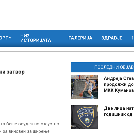
НИЗ
ОРТ
ГАЛЕРИЈА
ЗДРАВЈЕ
1
ИСТОРИЈАТА
ПОСЛЕДНИ ОБЈАВ
ни затвор
Андреја Стев
продолжи до
МКК Куманов
Две лица нат
годишник од
та беше осуден во отсуство
си за виновен за ширење