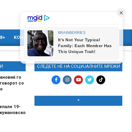
8+
КОНТАКТ
МАРКЕТИНГ
И
СЛЕДЕТЕ НЀ НА СОЦИЈАЛНИТЕ МРЕЖИ
ановиќ го
говорот со
о
*
епале 19-
 кумановско