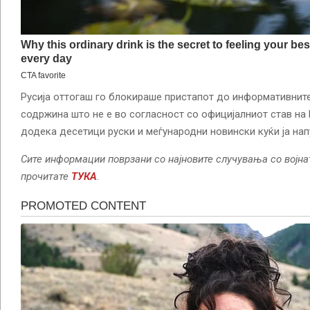
Русија оттогаш го блокираше пристапот до информативните
содржина што не е во согласност со официјалниот став на
додека десетици руски и меѓународни новински куќи ја напу
Сите информации поврзани со најновите случувања со војна
прочитате
ТУКА
.