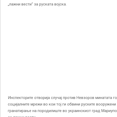
„лажни вести“ за руската војска.
Инспекторите отворија случај против Невзоров минатата г
социјалните мрежи во кои тој ги обвини руските вооружени
гранатирање на породилиште во украинскиот град Мариупо