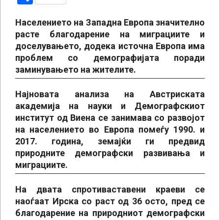
Населението на Западна Европа значително
расте благодарение на миграциите и
доселувањето, додека источна Европа има
проблем со демографијата поради
заминувањето на жителите.
Најновата анализа на Австриската
академија на науки и Демографскиот
институт од Виена се занимава со развојот
на населението во Европа помеѓу 1990. и
2017. година, земајќи ги предвид
природните демографски развивања и
миграциите.
На двата спротиваставени краеви се
наоѓаат Ирска со раст од 36 осто, пред се
благодарение на природниот демографски