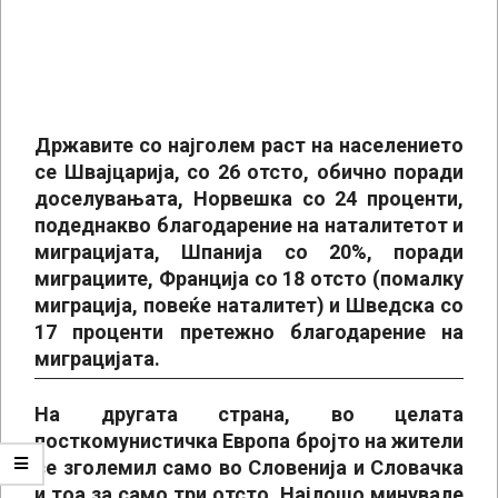
Државите со најголем раст на населението
се Швајцарија, со 26 отсто, обично поради
доселувањата, Норвешка со 24 проценти,
подеднакво благодарение на наталитетот и
миграцијата, Шпанија со 20%, поради
миграциите, Франција со 18 отсто (помалку
миграција, повеќе наталитет) и Шведска со
17 проценти претежно благодарение на
миграцијата.
На другата страна, во целата
посткомунистичка Европа бројто на жители
се зголемил само во Словенија и Словачка
и тоа за само три отсто. Најлошо минувале