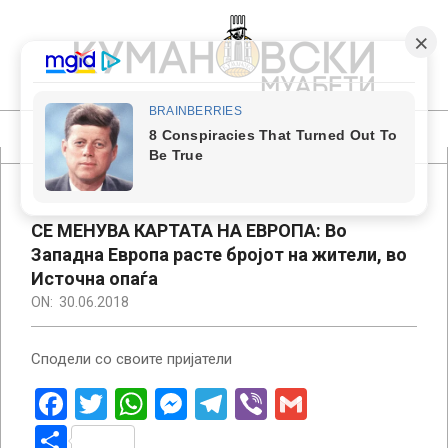
Skip
to
content
КУМАНОВСКИ
МУАБЕТИ
Primary
Navigation
Menu
СЕ МЕНУВА КАРТАТА НА ЕВРОПА: Во
Западна Европа расте бројот на жители, во
Источна опаѓа
ON:
30.06.2018
Сподели со своите пријатели
Facebook
Twitter
WhatsApp
Messenger
Telegram
Viber
Gmail
Share