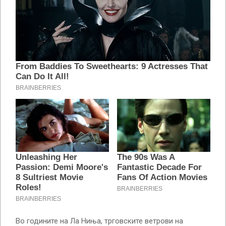
Во годините на Ла Ниња, трговските ветрови на