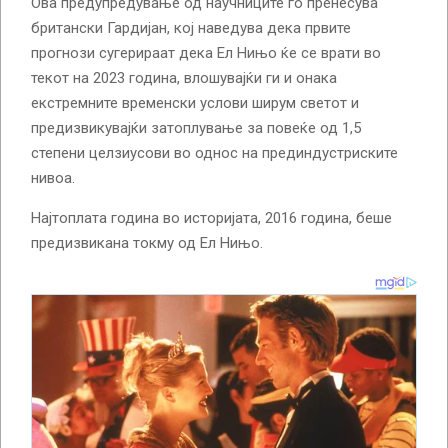
Ова предупредување од научниците го пренесува
британски Гардијан, кој наведува дека првите
прогнози сугерираат дека Ел Нињо ќе се врати во
текот на 2023 година, влошувајќи ги и онака
екстремните временски услови ширум светот и
предизвикувајќи затоплување за повеќе од 1,5
степени целзиусови во однос на прединдустриските
нивоа.
Најтоплата година во историјата, 2016 година, беше
предизвикана токму од Ел Нињо.