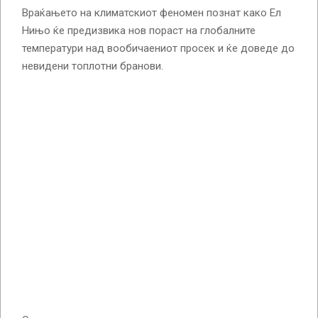
Враќањето на климатскиот феномен познат како Ел
Нињо ќе предизвика нов пораст на глобалните
температури над вообичаениот просек и ќе доведе до
невидени топлотни бранови.