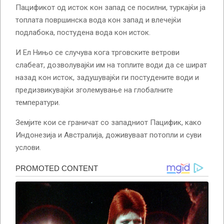
Пацификот од исток кон запад се посилни, туркајќи ја
топлата површинска вода кон запад и влечејќи
подлабока, постудена вода кон исток.
И Ел Нињо се случува кога трговските ветрови
слабеат, дозволувајќи им на топлите води да се шират
назад кон исток, задушувајќи ги постудените води и
предизвикувајќи зголемување на глобалните
температури.
Земјите кои се граничат со западниот Пацифик, како
Индонезија и Австралија, доживуваат потопли и суви
услови.