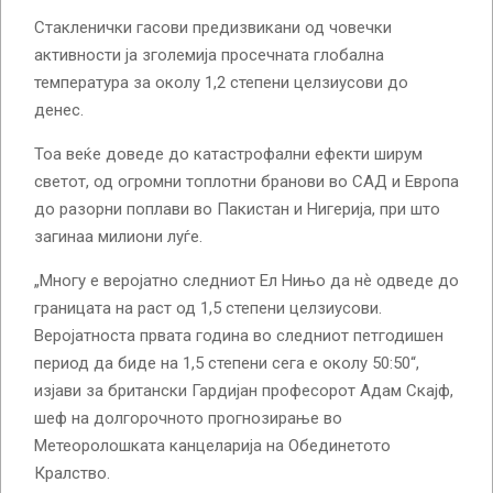
Стакленички гасови предизвикани од човечки
активности ја зголемија просечната глобална
температура за околу 1,2 степени целзиусови до
денес.
Тоа веќе доведе до катастрофални ефекти ширум
светот, од огромни топлотни бранови во САД и Европа
до разорни поплави во Пакистан и Нигерија, при што
загинаа милиони луѓе.
„Многу е веројатно следниот Ел Нињо да нѐ одведе до
границата на раст од 1,5 степени целзиусови.
Веројатноста првата година во следниот петгодишен
период да биде на 1,5 степени сега е околу 50:50“,
изјави за британски Гардијан професорот Адам Скајф,
шеф на долгорочното прогнозирање во
Метеоролошката канцеларија на Обединетото
Кралство.