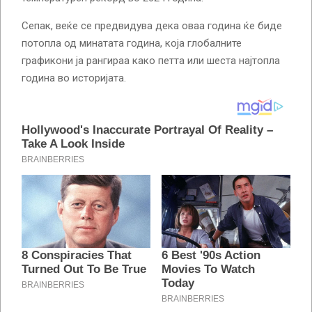
Сепак, веќе се предвидува дека оваа година ќе биде
потопла од минатата година, која глобалните
графикони ја рангираа како петта или шеста најтопла
година во историјата.