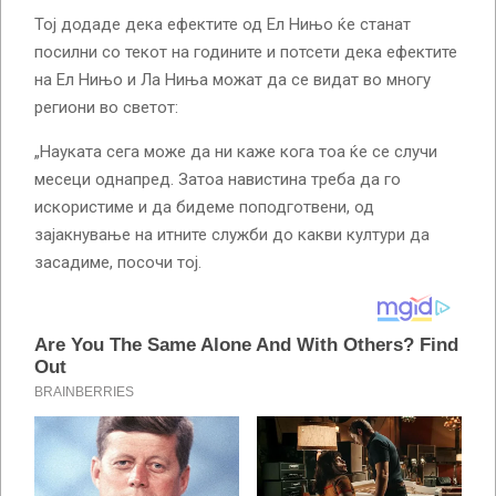
Тој додаде дека ефектите од Ел Нињо ќе станат
посилни со текот на годините и потсети дека ефектите
на Ел Нињо и Ла Ниња можат да се видат во многу
региони во светот:
„Науката сега може да ни каже кога тоа ќе се случи
месеци однапред. Затоа навистина треба да го
искористиме и да бидеме поподготвени, од
зајакнување на итните служби до какви култури да
засадиме, посочи тој.