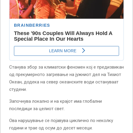
Станува збор за климатски феномен кој е предизвикан
од прекумерното загревање на јужниот дел на Тихиот
Океан, додека на север океанските води остануваат
студени.
Започнува локално и на крајот има глобални
последици за целиот свет.
Ова нарушување се појавува циклично по неколку
години и трае од осум до десет месеци.