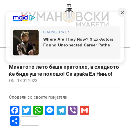
Skip
to
content
КУМАНОВСКИ
МУАБЕТИ
Primary
Navigation
Menu
Минатото лето беше претопло, а следното
ќе биде уште полошо! Се враќа Ел Нињо!
ON:
18.01.2023
Сподели со своите пријатели
Facebook
Twitter
WhatsApp
Messenger
Telegram
Viber
Gmail
Share