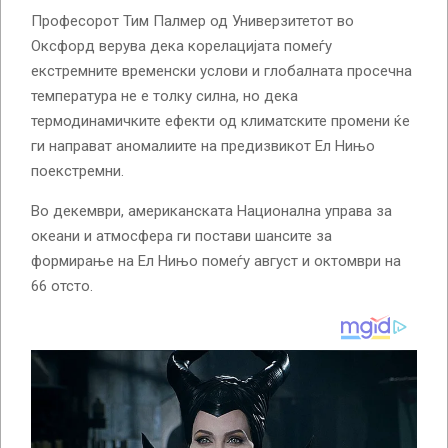
Професорот Тим ​​Палмер од Универзитетот во
Оксфорд верува дека корелацијата помеѓу
екстремните временски услови и глобалната просечна
температура не е толку силна, но дека
термодинамичките ефекти од климатските промени ќе
ги направат аномалиите на предизвикот Ел Нињо
поекстремни.
Во декември, американската Национална управа за
океани и атмосфера ги постави шансите за
формирање на Ел Нињо помеѓу август и октомври на
66 отсто.