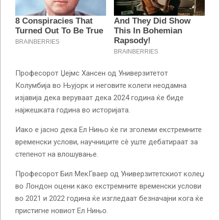
Професорот Џејмс Хансен од Универзитетот
Колумбија во Њујорк и неговите колеги неодамна
изјавија дека веруваат дека 2024 година ќе биде
најжешката година во историјата.
Иако е јасно дека Ел Нињо ќе ги зголеми екстремните
временски услови, научниците сè уште дебатираат за
степенот на влошување.
Професорот Бил МекГваер од Универзитетскиот колеџ
во Лондон оцени како екстремните временски услови
во 2021 и 2022 година ќе изгледаат безначајни кога ќе
пристигне новиот Ел Нињо.