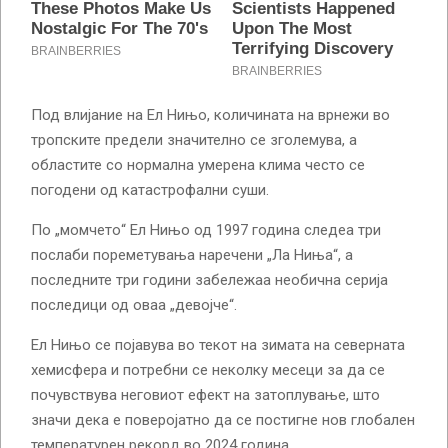
Под влијание на Ел Нињо, количината на врнежи во
тропските предели значително се зголемува, а
областите со нормална умерена клима често се
погодени од катастрофални суши.
По „момчето“ Ел Нињо од 1997 година следеа три
послаби пореметувања наречени „Ла Ниња“, а
последните три години забележаа необична серија
последици од оваа „девојче“.
Ел Нињо се појавува во текот на зимата на северната
хемисфера и потребни се неколку месеци за да се
почувствува неговиот ефект на затоплување, што
значи дека е поверојатно да се постигне нов глобален
температурен рекорд во 2024 година.