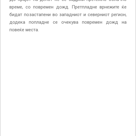
време, со повремен дожд. Претпладне врнежите ќе
бидат позастапени во западниот и северниот регион,
додека попладне се очекува повремен дожд на
повеќе места.