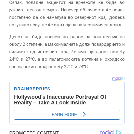
Сепак, поладне акцентот на врнежите ќе биде во
јужниот дел од земјата. Навечер облачноста ќе почне
постепено да се намалува во северниот крај, додека
во јужниот сеуште ќе има појава на местимичен дожд.
Денот ќе биде посвеж во однос на понеделник за
околу 2 степени, а максималната долж повардарието и
низините од источниот крај ќе има вредност помеѓу
24°С и 27°С, а во пелагониската котлина и охридско
преспанскиот крај помеѓу 22°С и 24°С.