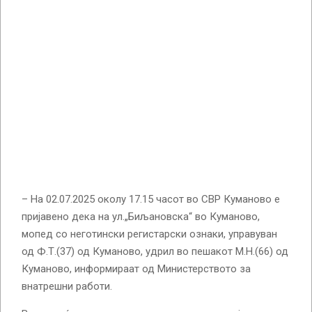
– На 02.07.2025 околу 17.15 часот во СВР Куманово е
пријавено дека на ул.„Биљановска“ во Куманово,
мопед со неготински регистарски ознаки, управуван
од Ф.Т.(37) од Куманово, удрил во пешакот М.Н.(66) од
Куманово, информираат од Министерството за
внатрешни работи.