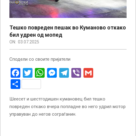
Тешко повреден пешак во Куманово откако
бил удрен од мопед
ON:
03.07.2025
Сподели со своите пријатели
Facebook
Twitter
WhatsApp
Messenger
Telegram
Viber
Gmail
Share
Шеесет и шестгодишен кумановец бил тешко
повреден откако вчера попладне во него удрил мотор
управуван до негов сограѓанин.