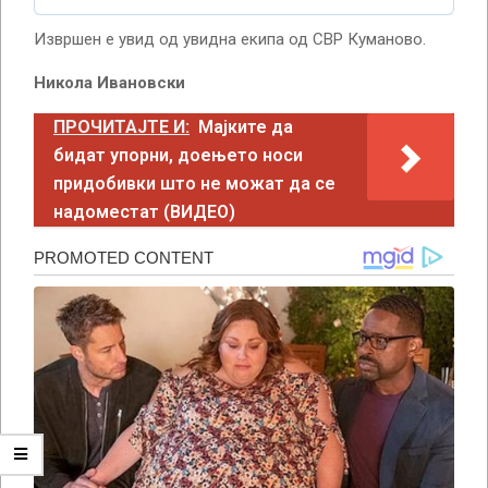
Извршен е увид од увидна екипа од СВР Куманово.
Никола Ивановски
ПРОЧИТАЈТЕ И:
Мајките да
бидат упорни, доењето носи
придобивки што не можат да се
надоместат (ВИДЕО)