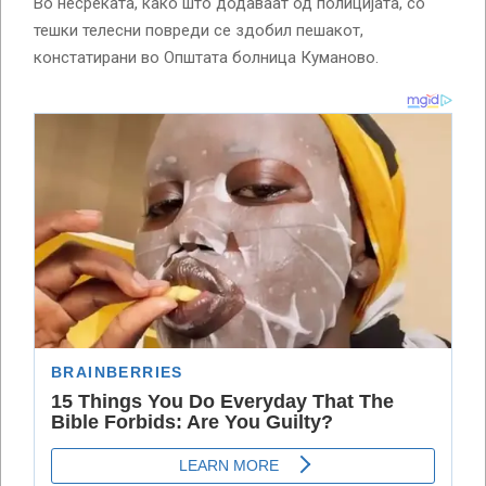
Во несреќата, како што додаваат од полицијата, со
тешки телесни повреди се здобил пешакот,
констатирани во Општата болница Куманово.