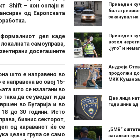
Приведен ку
т Shift – кон онлајн и
бил агресиве
ансиран од Европската
заканувал на
соработка.
 формалниот дел каде
Приведен ку
возел нерег
 локалната самоуправа,
„југо“ и нема
езентирани досегашните
Андреја Стев
продолжи до
она што е направено во
МКК Куманов
е направена во овој 15-
њата што се излагани во
 така да се уведат и да
Две лица нат
звршен во Бугарија и во
годишник од
 18 до 30 години. Исто
права, бизнис секторот,
дел од караванот ќе се
„БМВ“ оштете
ка целна група се само
заталкан кур