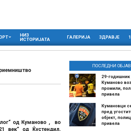
НИЗ
ОРТ
ГАЛЕРИЈА
ЗДРАВЈЕ
1
ИСТОРИЈАТА
ПОСЛЕДНИ ОБЈАВ
приемништво
29-годишник
Куманово воз
промили, пол
привела
Кумановци с
пред угостит
објект, полиц
лог“ од Куманово , во
привела
21 век” од Ќустендил,