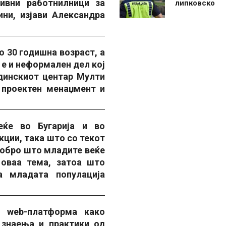
ивни работнилници за
липковско
ни, изјави Александра
о 30 годишна возраст, а
е и неформален дел кој
динскиот центар Мулти
 проектен менаџмент и
еќе во Бугарија и во
ции, така што со текот
 добро што младите веќе
 оваа тема, затоа што
 младата популација
e web-платформа како
 знаења и практики од