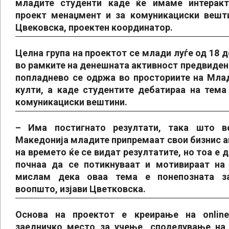
младите студенти каде ќе имаме интеракт
проект менаџмент и за комуникациски вешти
Цвековска, проектен координатор.
Целна група на проектот се млади луѓе од 18 д
во рамките на денешната активност предвиден 
попладнево се одржа во просториите на Мла
култи, а каде студентите дебатираа на тема
комуникациски вештини.
– Има постигнато резултати, така што в
Македонија младите припремаат свои бизнис ак
на времето ќе се видат резултатите, но тоа е
почнаа да се потикнуваат и мотивираат на
мислам дека оваа тема е понепозната за
воопшто, изјави Цветковска.
Основа на проектот е креирање на onlin
заедничко место за учење, споделување на