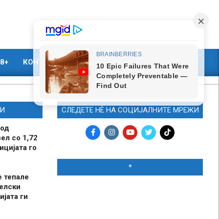
8+
КОНТАКТ
МАРКЕТИНГ
И
СЛЕДЕТЕ НЀ НА СОЦИЈАЛНИТЕ МРЕЖИ
 од
ел со 1,72
ицијата го
*
е тепале
елски
ијата ги