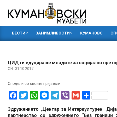
Skip
to
content
КУМАНОВСКИ
ВЕСТИ
ЗАНИМЛИВОСТИ
КУМАНОВО
СП
МУАБЕТИ
Primary
Navigation
Menu
ЦИД ги едуцираше младите за социјално прет
ON:
31.10.2017
Сподели со своите пријатели
Facebook
Twitter
WhatsApp
Messenger
Telegram
Viber
Gmail
Share
Здружението „Центар за Интеркултурен Дија
партнерство со здружението “Без граници 