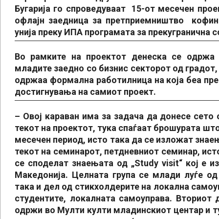
Бугарија го спроведуваат 15-от месечен проек
офлајн заедница за претприемништво кофин
унија преку ИПА програмата за прекугранична 
Во рамките на проектот денеска се одржа
младите заедно со бизнис секторот од градот,
одржаа формална работилница на која беа пр
достигнувања на самиот проект.
– Овој караван има за задача да донесе сето 
текот на проектот, тука спаѓаат брошурата што 
месечен период, исто така да се изложат знае
текот на семинарот, петдневниот семинар, исто
се споделат знаењата од „Study visit“ кој е и
Македонија. Целната група се млади луѓе од
така и дел од стикхолдерите на локална самоу
студентите, локалната самоуправа. Вториот 
одржи во Мулти култи младинскиот центар и ту