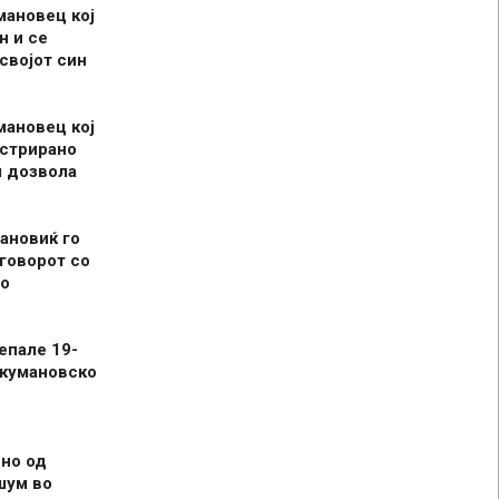
мановец кој
н и се
 својот син
мановец кој
истрирано
л дозвола
ановиќ го
говорот со
о
епале 19-
 кумановско
но од
шум во