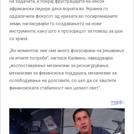
на задачата, и покрај фрустрацијата на некои
африкански лидери дека војната во Украина го
оддалечила фокусот од кризата во посиромашните
земји, нагласувајќи го создавањето на нови
инструменти, како што е прозорецот за помош за шок
со храна.
„Во моментов, ние сме многу фокусирани на решавање
на итните потреби“, нагласи Калвино, наведувајќи
„воспоставување механизми за реосигурување,
механизми за финансиска поддршка, механизми за
ослободување на долговите, со цел да се заштити
финансиската стабилност низ целиот свет“.