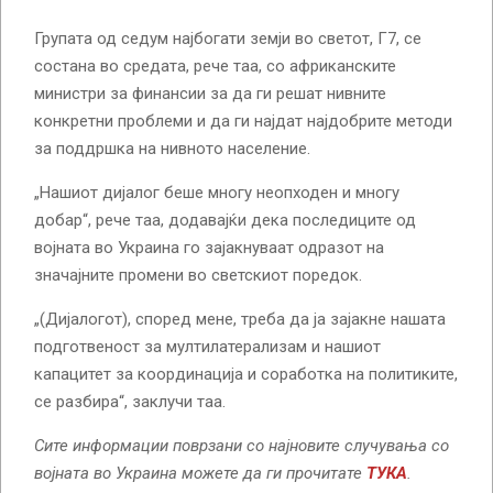
Групата од седум најбогати земји во светот, Г7, се
состана во средата, рече таа, со африканските
министри за финансии за да ги решат нивните
конкретни проблеми и да ги најдат најдобрите методи
за поддршка на нивното население.
„Нашиот дијалог беше многу неопходен и многу
добар“, рече таа, додавајќи дека последиците од
војната во Украина го зајакнуваат одразот на
значајните промени во светскиот поредок.
„(Дијалогот), според мене, треба да ја зајакне нашата
подготвеност за мултилатерализам и нашиот
капацитет за координација и соработка на политиките,
се разбира“, заклучи таа.
Сите информации поврзани со најновите случувања со
војната во Украина можете да ги прочитате
ТУКА
.