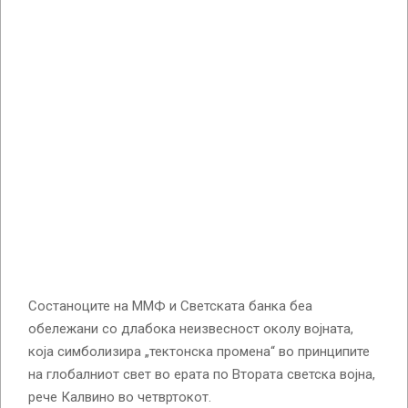
Состаноците на ММФ и Светската банка беа
обележани со длабока неизвесност околу војната,
која симболизира „тектонска промена“ во принципите
на глобалниот свет во ерата по Втората светска војна,
рече Калвино во четвртокот.