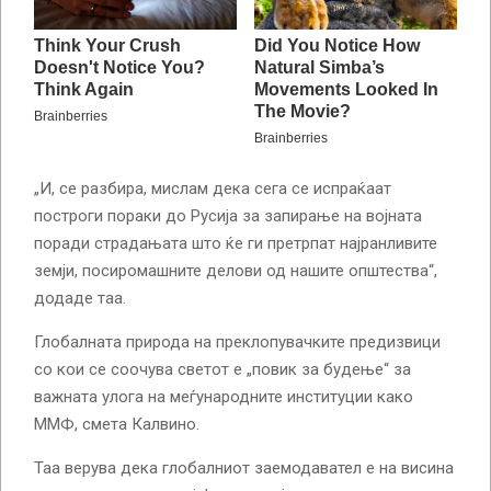
„И, се разбира, мислам дека сега се испраќаат
построги пораки до Русија за запирање на војната
поради страдањата што ќе ги претрпат најранливите
земји, посиромашните делови од нашите општества“,
додаде таа.
Глобалната природа на преклопувачките предизвици
со кои се соочува светот е „повик за будење“ за
важната улога на меѓународните институции како
ММФ, смета Калвино.
Таа верува дека глобалниот заемодавател е на висина