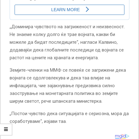
„Доминира чувството на загриженост и неизвесност.
Не знаеме колку долго ќе трае војната, какви би
можеле да бидат последиците“, нагласи Калвино,
додавајќи дека глобалните последици од војната се
растот на цените на храната и енергијата.
Земјите-членки на ММФ се повеќе се загрижени дека
војната се одолговлекува и дека таа влијае на
инфлацијата, чие зајакнување предизвика силно
заострување на монетарната политика во земјите
ширум светот, рече шпанската министерка.
„Постои чувство дека ситуацијата е сериозна, мора да
соработуваме“, изјави таа.