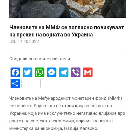
Членовите на ММФ се погласно повикуваат
на прекин на војната во Украина
ON:
14.10.2022
Сподели со своите пријатели
Facebook
Twitter
WhatsApp
Messenger
Telegram
Viber
Gmail
Share
Членовите на Меѓународниот монетарен фонд (ММФ)
се почесто бараат да се стави крај на војната во
Украина, која има исклучително негативно влијание врз
растот на светската економија, изјави шпанската
министерка за економија, Надија Калвино.