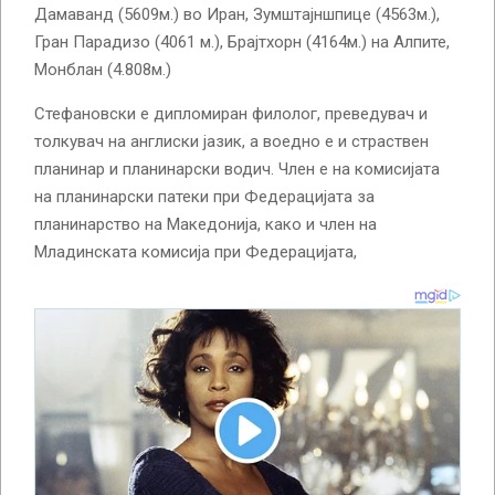
Дамаванд (5609м.) во Иран, Зумштајншпице (4563м.),
Гран Парадизо (4061 м.), Брајтхорн (4164м.) на Алпите,
Монблан (4.808м.)
Стефановски е дипломиран филолог, преведувач и
толкувач на англиски јазик, а воедно е и страствен
планинар и планинарски водич. Член е на комисијата
на планинарски патеки при Федерацијата за
планинарство на Македонија, како и член на
Младинската комисија при Федерацијата,