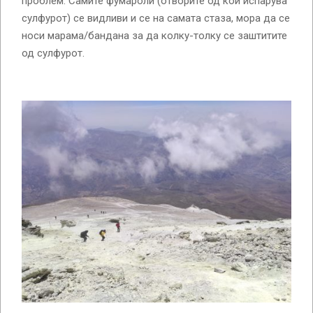
проблем. Самите фумароли (отворите од кои испарува
сулфурот) се видливи и се на самата стаза, мора да се
носи марама/бандана за да колку-толку се заштитите
од сулфурот.