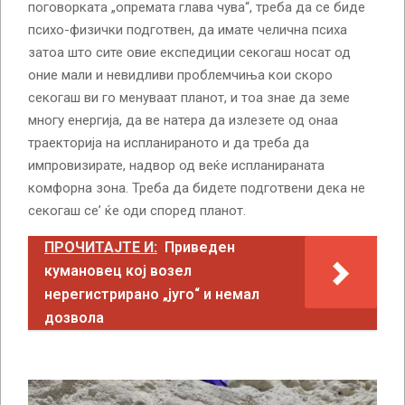
поговорката „опремата глава чува“, треба да се биде
психо-физички подготвен, да имате челична психа
затоа што сите овие експедиции секогаш носат од
оние мали и невидливи проблемчиња кои скоро
секогаш ви го менуваат планот, и тоа знае да земе
многу енергија, да ве натера да излезете од онаа
траекторија на испланираното и да треба да
импровизирате, надвор од веќе испланираната
комфорна зона. Треба да бидете подготвени дека не
секогаш се’ ќе оди според планот.
ПРОЧИТАЈТЕ И:
Приведен
кумановец кој возел
нерегистрирано „југо“ и немал
дозвола