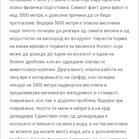
психо-физичка подготовка. Самиот факт дека врвот е
над 5000 метри, е доволна причина да се биде
претпазлив, бидејќи 5000 метри е опасна височина
каде телото почнува да реагира од самата висина и од
недостаток на кислород во воздухот. Најчеста појава
на вакви врвови е појавата на висинска болест, која
може да доведе до едем на мозокот и едем на
белите дробови, кои во одредени случаи се
животозагрозувачки. Друга многу опасна работа на
овој врв е испарувањето на сулфур, кое почнува
некаде на 5300 метри надморска височина и
предизвикува мачнина во желудникот и стомакот,
повраќање, кое пак е додатен проблем, бидејќи при
повраќање, телото се мачи и напрега и на крај
дехидрира. Единствен спас од дехидрација е
носењето и пиењето на многу вода, а на таа височина
не можете да носите многу вода, што е дополнителен