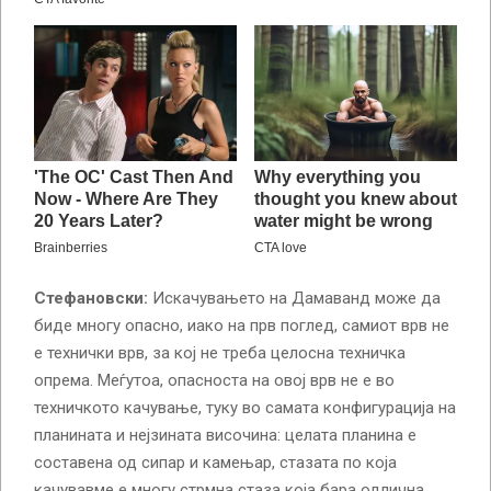
Стефановски:
Искачувањето на Дамаванд може да
биде многу опасно, иако на прв поглед, самиот врв не
е технички врв, за кој не треба целосна техничка
опрема. Меѓутоа, опасноста на овој врв не е во
техничкото качување, туку во самата конфигурација на
планината и нејзината височина: целата планина е
составена од сипар и камењар, стазата по која
качувавме е многу стрмна стаза која бара одлична