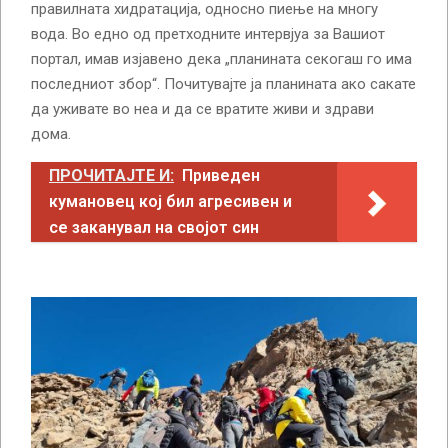
правилната хидратација, односно пиење на многу
вода. Во едно од претходните интервјуа за Вашиот
портал, имав изјавено дека „планината секогаш го има
последниот збор“. Почитувајте ја планината ако сакате
да уживате во неа и да се вратите живи и здрави
дома.
ПРОЧИТАЈТЕ И:
Приведен
кумановец кој бил агресивен и
се заканувал на својот син