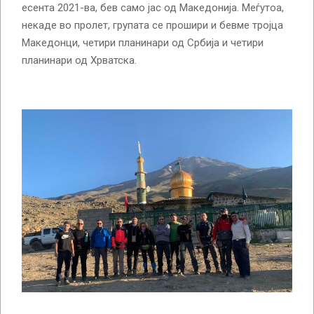
есента 2021-ва, бев само јас од Македонија. Меѓутоа,
некаде во пролет, групата се прошири и бевме тројца
Македонци, четири планинари од Србија и четири
планинари од Хрватска.