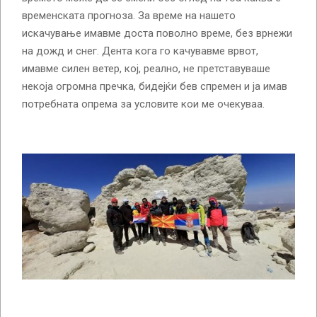
временската прогноза. За време на нашето
искачување имавме доста поволно време, без врнежи
на дожд и снег. Дента кога го качувавме врвот,
имавме силен ветер, кој, реално, не претставуваше
некоја огромна пречка, бидејќи бев спремен и ја имав
потребната опрема за условите кои ме очекуваа.