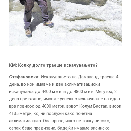
КМ: Колку долго траеше искачувањето?
Стефановски:
Искачувањето на Дамаванд траеше 4
дена, во кои имавме и две аклиматизациски
искачувања до 4400 м.н.в. и до 4800 м.н.в. Меѓутоа, 2
дена претходно, имавме успешно искачување на еден
врв повисок од 4000 метри, врвот Колум Бастак, висок
4135 метри, кој ни послужи како почетна
аклиматизација. Ова врвче, иако не толку високо,
сепак беше предизвик, бидејќи имавме висинско