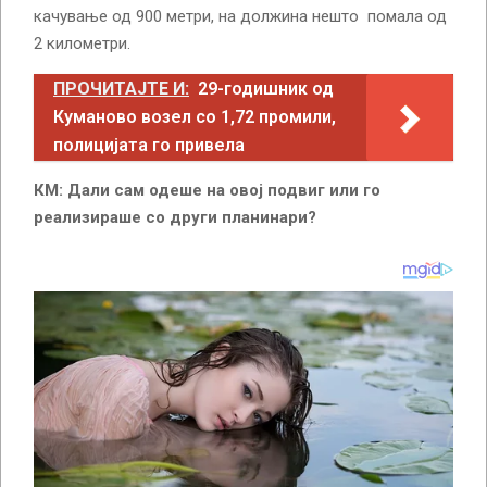
качување од 900 метри, на должина нешто помала од
2 километри.
ПРОЧИТАЈТЕ И:
29-годишник од
Куманово возел со 1,72 промили,
полицијата го привела
КМ: Дали сам одеше на овој подвиг или го
реализираше со други планинари?