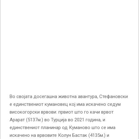
Во својата досегашна животна авантура, Стефановски
е единствениот кумановец кој има искачено седум
високогорски врвови: првиот што го качи врвот
Арарат (5137м.) во Турција во 2021 година, и
единствениот планинар од Куманово што се има
искачено на врвовите Колун Бастак (4135м.) и