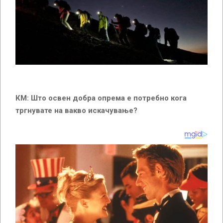
КМ: Што освен добра опрема е потребно кога
тргнувате на вакво искачување?