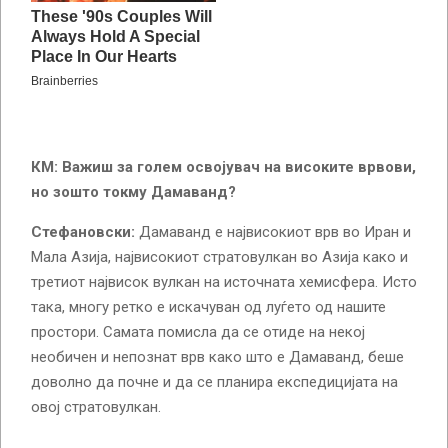
КМ: Важиш за голем освојувач на високите врвови,
но зошто токму Дамаванд?
Стефановски:
Дамаванд е највисокиот врв во Иран и
Мала Азија, највисокиот стратовулкан во Азија како и
третиот највисок вулкан на источната хемисфера. Исто
така, многу ретко е искачуван од луѓето од нашите
простори. Самата помисла да се отиде на некој
необичен и непознат врв како што е Дамаванд, беше
доволно да почне и да се планира експедицијата на
овој стратовулкан.