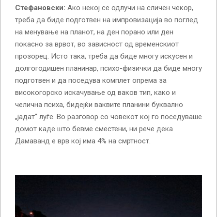
Стефановски:
Ако некој се одлучи на сличен чекор,
треба да биде подготвен на импровизација во поглед
на менување на планот, на ден порано или ден
покасно за врвот, во зависност од временскиот
прозорец. Исто така, треба да биде многу искусен и
долгогодишен планинар, психо-физички да биде многу
подготвен и да поседува комплет опрема за
високогорско искачување од ваков тип, како и
челична психа, бидејќи ваквите планини буквално
„јадат“ луѓе. Во разговор со човекот кој го поседуваше
домот каде што бевме сместени, ни рече дека
Дамаванд е врв кој има 4% на смртност.