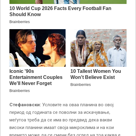
Стефановски:
Условите на оваа планина во овој
период од годината се поволни за искачување,
меѓутоа треба да се има во предвид дека вакви
високи планини имаат своја микроклима и на кои
времето може да се смени без оглед на тоа каква е