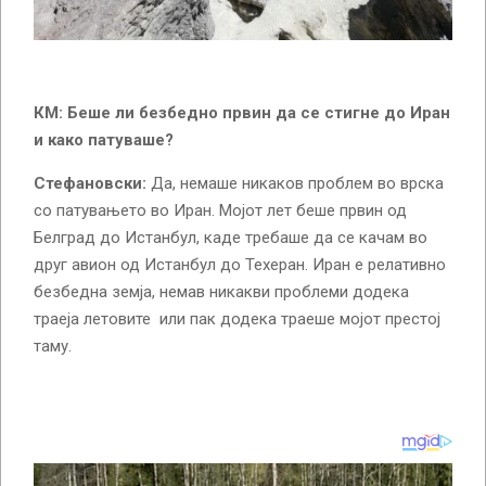
КМ: Беше ли безбедно првин да се стигне до Иран
и како патуваше?
Стефановски:
Да, немаше никаков проблем во врска
со патувањето во Иран. Мојот лет беше првин од
Белград до Истанбул, каде требаше да се качам во
друг авион од Истанбул до Техеран. Иран е релативно
безбедна земја, немав никакви проблеми додека
траеја летовите или пак додека траеше мојот престој
таму.