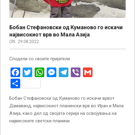
Бобан Стефановски од Куманово го искачи
највисокиот врв во Мала Азија
ON:
29.08.2022
Сподели со своите пријатели
Facebook
Twitter
WhatsApp
Messenger
Telegram
Viber
Gmail
Share
Бобан Стефановски од Куманово го искачи врвот
Дамаванд, највисокиот планински врв во Иран и Мала
Азија, како дел од својата серија на освојувања на
највисоките светски планини.