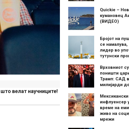
Quickie – Нов
кумановец А
(ВИДЕО)
Бројот на пу
се намалува, 
лидер во упо
тутунски пр
Врховниот су
поништи цар
Трамп: САД в
милијарди д
 што велат научниците!
Мексикански
инфлуенсер 
време на ем
живо на соци
мрежи