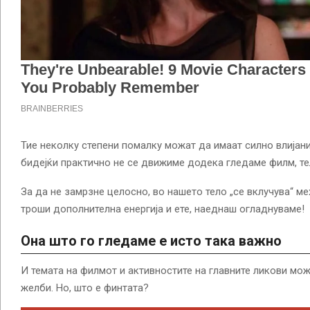
Тие неколку степени помалку можат да имаат силно влијан
бидејќи практично не се движиме додека гледаме филм, те
За да не замрзне целосно, во нашето тело „се вклучува“ м
троши дополнителна енергија и ете, наеднаш огладнуваме!
Она што го гледаме е исто така важно
И темата на филмот и активностите на главните ликови мож
желби. Но, што е финтата?