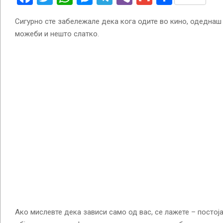
Сигурно сте забележале дека кога одите во кино, одеднаш с
можеби и нешто слатко.
Ако мислевте дека зависи само од вас, се лажете – постоја