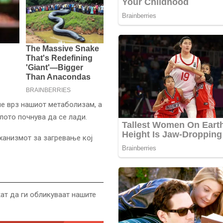
ие врз нашиот метаболизам, а
лото почнува да се лади.
еханизмот за загревање кој
ат да ги обликуваат нашите