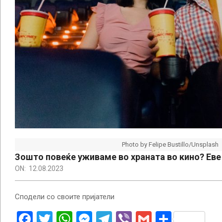
Photo by Felipe Bustillo/Unsplash
Зошто повеќе уживаме во храната во кино? Еве
ON:
12.08.2023
Сподели со своите пријатели
Facebook
Twitter
WhatsApp
Messenger
Telegram
Viber
Gmail
Share