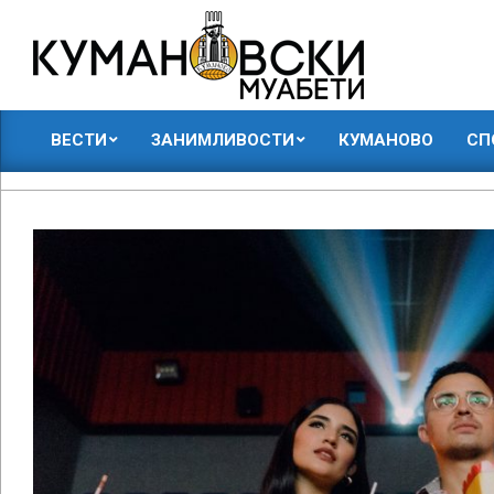
Skip
to
content
КУМАНОВСКИ
ВЕСТИ
ЗАНИМЛИВОСТИ
КУМАНОВО
СП
МУАБЕТИ
Primary
Navigation
Menu