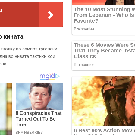
и
о кината
отколку во самиот трговски
една во низата тактики кои
ана.