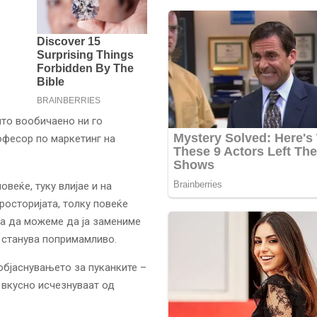
што вообичаено ни го
офесор по маркетинг на
веќе, туку влијае и на
росторијата, толку повеќе
за да можеме да ја замениме
е станува попримамливо.
 објаснувањето за пуканките –
е вкусно исчезнуваат од