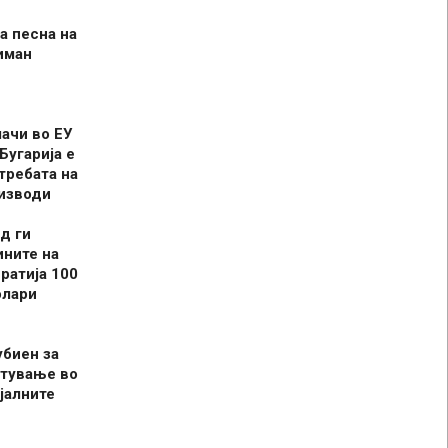
а песна на
иман
шачи во ЕУ
Бугарија е
требата на
оизводи
д ги
ините на
ратија 100
олари
убиен за
итување во
јалните