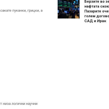
Берзите во з
нафтата скок
акате пуканки, грицки, а
Пазарите оче
голем догово
САД и Иран
т низа логични научни