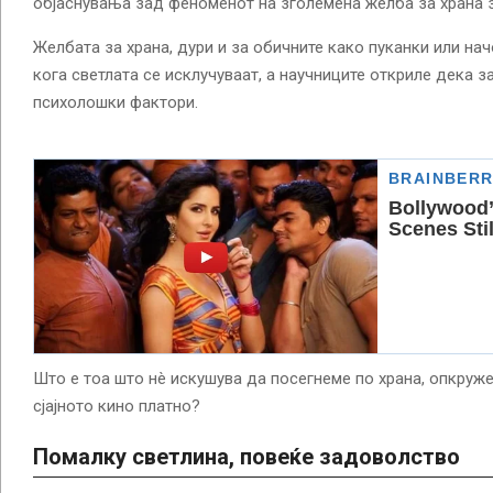
објаснувања зад феноменот на зголемена желба за храна з
Желбата за храна, дури и за обичните како пуканки или нач
кога светлата се исклучуваат, а научниците откриле дека за
психолошки фактори.
Што е тоа што нè искушува да посегнеме по храна, опкруже
сјајното кино платно?
Помалку светлина, повеќе задоволство