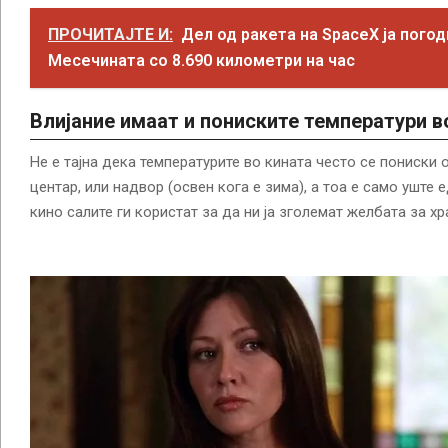
ПРОЧИТАЈТЕ И:
Дел од ракета на SpaceX ја погод
Месечината со 8.690 километри на час
Влијание имаат и пониските температури в
Не е тајна дека температурите во кината често се пониски 
центар, или надвор (освен кога е зима), а тоа е само уште 
кино салите ги користат за да ни ја зголемат желбата за хр