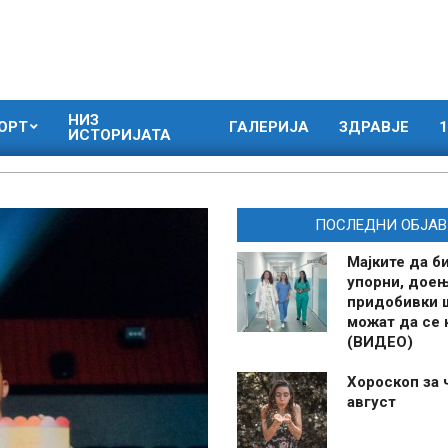
НИЗ
ОРТ
ГАЛЕРИЈА
ЗДРАВЈЕ
1
ИСТОРИЈАТА
ПОСЛЕДНИ ОБЈАВ
Мајките да б
упорни, дое
придобивки 
можат да се
(ВИДЕО)
Хороскоп за 
август