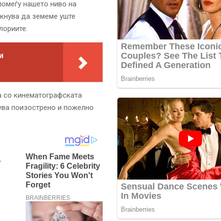
помеѓу нашето ниво на
икнува да земеме уште
лориите.
и
а со кинематографската
нува поизострено и пожелно