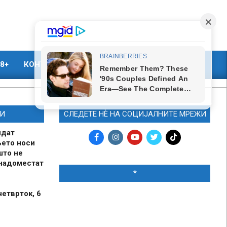
8+
КОНТАКТ
МАРКЕТИНГ
И
СЛЕДЕТЕ НЀ НА СОЦИЈАЛНИТЕ МРЕЖИ
идат
њето носи
што не
 надоместат
*
четврток, 6