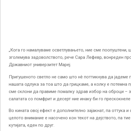
„Кога го намалуваме осветлувањето, ние сме поопуштени, 
зголемува задоволството, рече Сара Лефевр, вонреден пр
Државниот универзитет Мареј.
Пригушеното светло не само што нè поттикнува да јадеме по
нашата одлука за тоа што да грицкаме, а колку е потемна п
сме склони да правиме помалку здрав избор на оброци – 
салатата со помфрит и десерт ние инаку би го прескокнел
Во кината овој ефект е дополнително зајакнат, па оттука и
целото внимание е насочено кон текот на дејството, па ти
кутијата, еден по друг.