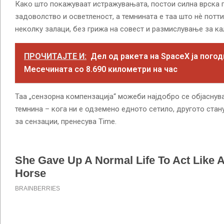
Како што покажуваат истражувањата, постои силна врска 
задоволство и осветленост, а темнината е таа што нè потт
неколку залаци, без грижа на совест и размислување за ка
ПРОЧИТАЈТЕ И:
Дел од ракета на SpaceX ја погод
Месечината со 8.690 километри на час
Таа „сензорна компензација“ можеби најдобро се објаснув
темнина – кога ни е одземено едното сетило, другото ста
за сензации, пренесува Time.