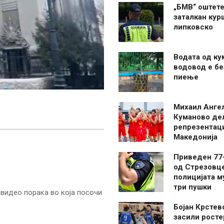
„БМВ“ оштете
заталкан кур
липковско
Водата од ку
водовод е бе
пиење
Михаил Анге
Куманово де
репрезентаци
Македонија
Приведен 77
од Стрезовце
полицијата м
три пушки
видео порака во која посочи
Бојан Крстев
засили росте