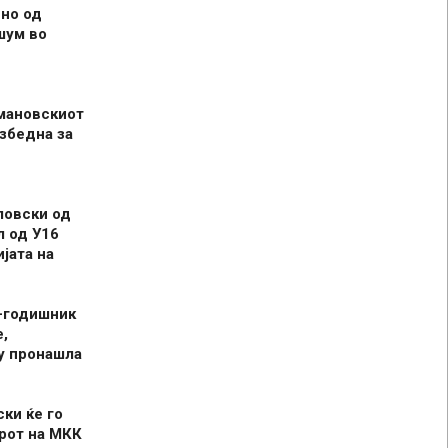
но од
шум во
мановскиот
збедна за
ловски од
л од У16
јата на
-годишник
,
у пронашла
ски ќе го
рот на МКК