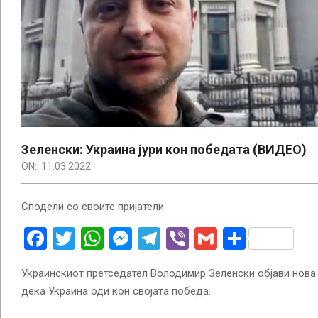
Зеленски: Украина јури кон победата (ВИДЕО)
ON:
11.03.2022
Сподели со своите пријатели
Facebook
Twitter
WhatsApp
Messenger
Telegram
Viber
Gmail
Share
Украинскиот претседател Володимир Зеленски објави нова 
дека Украина оди кон својата победа.