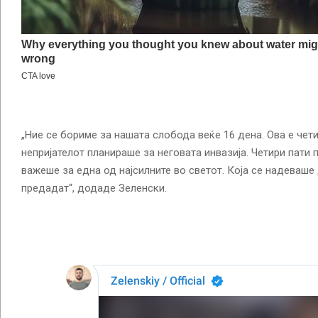
„Ние се бориме за нашата слобода веќе 16 дена. Ова е чет
непријателот планираше за неговата инвазија. Четири пати 
важеше за една од најсилните во светот. Која се надеваше
предадат“, додаде Зеленски.