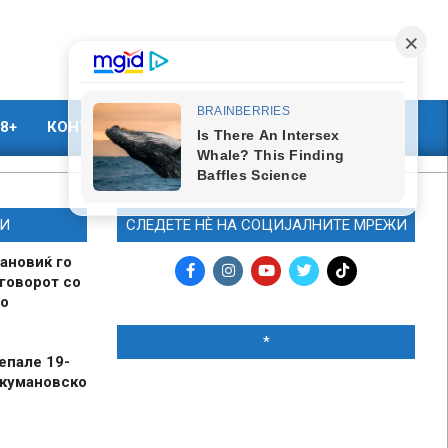
8+
КОНТАКТ
МАРКЕТИНГ
И
СЛЕДЕТЕ НЀ НА СОЦИЈАЛНИТЕ МРЕЖИ
ановиќ го
говорот со
о
*
епале 19-
 кумановско