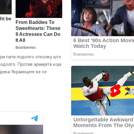
ири пати подолго отколку што
подолго. Против армијата која
 дека Украинците ќе се