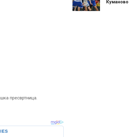
Куманово
ешка пресвртница.