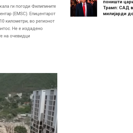
поништи цар
скала ги погоди Филипините
Трамп: САД в
милијарди д
ентар (EMSC). Епицентарот
10 километри, во регионот
антос. Не е издадено
е на очевидци