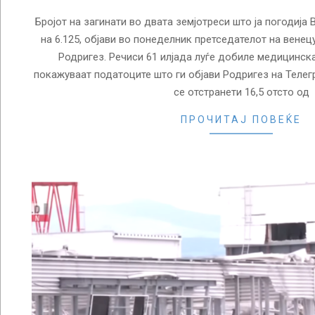
Бројот на загинати во двата земјотреси што ја погодија 
на 6.125, објави во понеделник претседателот на вене
Родригез. Речиси 61 илјада луѓе добиле медицинск
покажуваат податоците што ги објави Родригез на Телег
се отстранети 16,5 отсто од
ПРОЧИТАЈ ПОВЕЌЕ