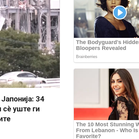
Јапонија: 34
 сè уште ги
ите