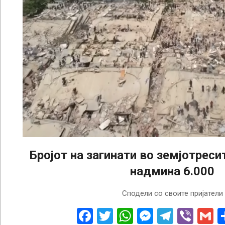
Бројот на загинати во земјотреси
надмина 6.000
2026-
Сподели со своите пријатели
08-
04
Facebook
Twitter
WhatsApp
Messenge
Telegr
Vibe
G