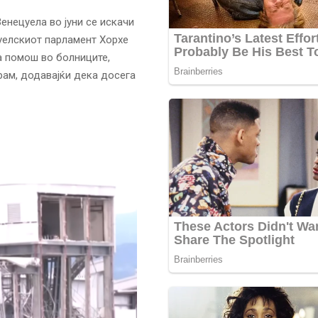
Венецуела во јуни се искачи
цуелскиот парламент Хорхе
а помош во болниците,
рам, додавајќи дека досега