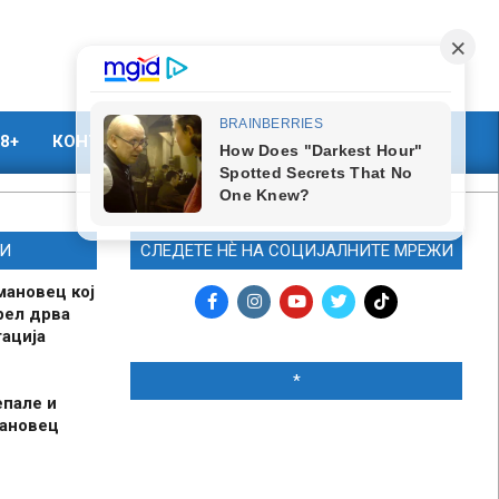
8+
КОНТАКТ
МАРКЕТИНГ
И
СЛЕДЕТЕ НЀ НА СОЦИЈАЛНИТЕ МРЕЖИ
мановец кој
рел дрва
ација
*
епале и
мановец