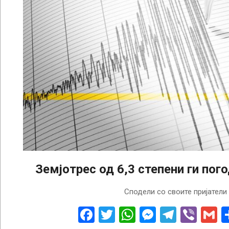
Земјотрес од 6,3 степени ги пог
2026-
Сподели со своите пријатели
08-
05
Facebook
Twitter
WhatsApp
Messenge
Telegr
Vibe
G