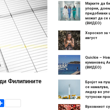
Мајките да б
упорни, дое
придобивки 
можат да се
(ВИДЕО)
Хороскоп за 
август
Quickie – Нов
кумановец А
(ВИДЕО)
оди Филипините
Бројот на пу
се намалува, 
лидер во упо
тутунски пр
r
am
r
mail
Share
Врховниот су