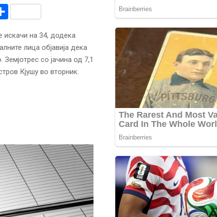
r
am
r
mail
Share
е искачи на 34, додека
алните лица објавија дека
 Земјотрес со јачина од 7,1
стров Кјушу во вторник.