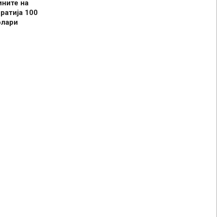
ините на
ратија 100
олари