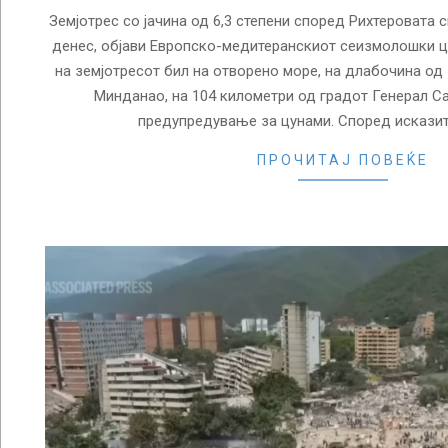
Земјотрес со јачина од 6,3 степени според Рихтеровата 
денес, објави Европско-медитеранскиот сеизмолошки ц
на земјотресот бил на отворено море, на длабочина од 
Минданао, на 104 километри од градот Генерал С
предупредување за цунами. Според исказит
ПРОЧИТАЈ ПОВЕЌЕ