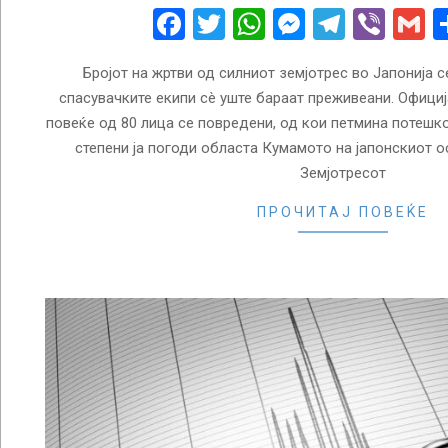
31
Facebook
Twitter
WhatsApp
Messenge
Telegr
Vibe
G
Бројот на жртви од силниот земјотрес во Јапонија с
спасувачките екипи сè уште бараат преживеани. Официј
повеќе од 80 лица се повредени, од кои петмина потешко.
степени ја погоди областа Кумамото на јапонскиот о
Земјотресот
ПРОЧИТАЈ ПОВЕЌЕ