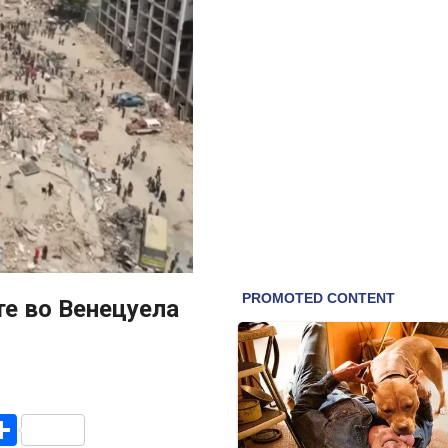
те во Венецуела
r
am
r
mail
Share