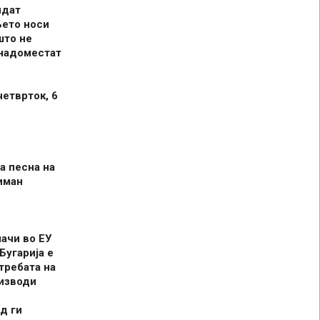
идат
њето носи
што не
 надоместат
четврток, 6
а песна на
иман
шачи во ЕУ
Бугарија е
требата на
оизводи
д ги