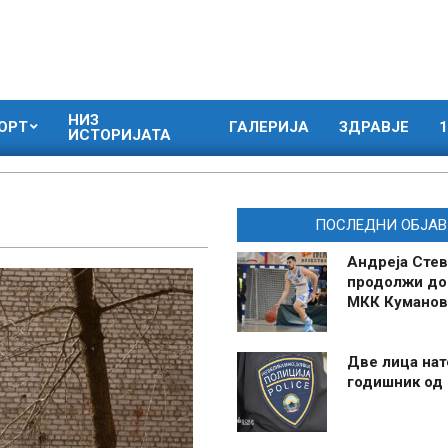
НИЗ
ОРТ
ГАЛЕРИЈА
ЗДРАВЈЕ
1
ИСТОРИЈАТА
ПОСЛЕДНИ ОБЈАВ
Андреја Стев
продолжи до
МКК Куманов
Две лица нат
годишник од