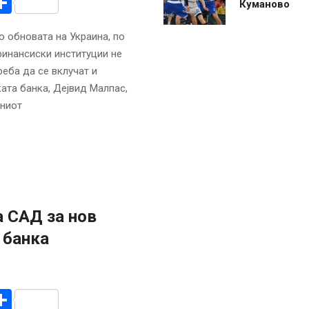
r
am
r
mail
Share
Куманово
о обновата на Украина, по
финансиски институции не
реба да се вклучат и
ата банка, Дејвид Малпас,
тниот
а САД за нов
 банка
r
am
r
mail
Share