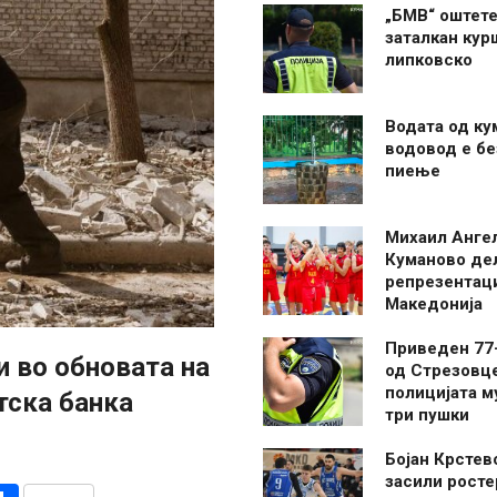
„БМВ“ оштете
заталкан кур
липковско
Водата од ку
водовод е бе
пиење
Михаил Анге
Куманово де
репрезентаци
Македонија
Приведен 77
и во обновата на
од Стрезовце
полицијата м
тска банка
три пушки
Бојан Крстев
засили росте