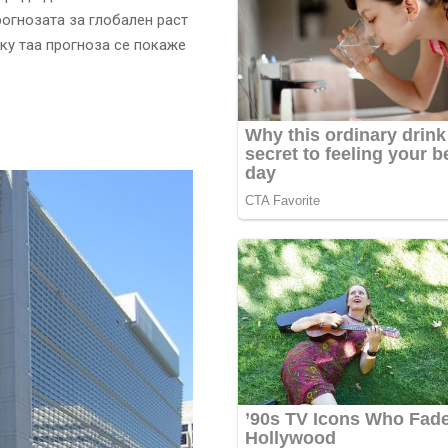
рогнозата за глобален раст
лку таа прогноза се покаже