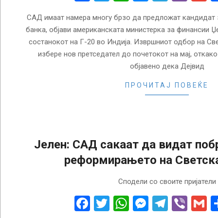
САД имаат намера многу брзо да предложат кандидат з
банка, објави американската министерка за финансии Џе
состанокот на Г-20 во Индија. Извршниот одбор на Све
избере нов претседател до почетокот на мај, откак
објавено дека Дејвид
ПРОЧИТАЈ ПОВЕЌЕ
Јелен: САД сакаат да видат поб
реформирањето на Светск
2023-
Сподели со своите пријатели
01-
23
Facebook
Twitter
WhatsApp
Messenge
Telegr
Vibe
G