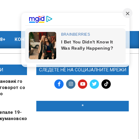
8+
КОНТАКТ
МАРКЕТИНГ
И
СЛЕДЕТЕ НЀ НА СОЦИЈАЛНИТЕ МРЕЖИ
ановиќ го
говорот со
о
*
епале 19-
 кумановско