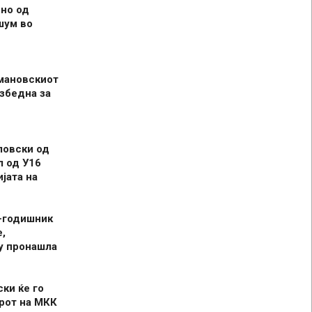
но од
шум во
мановскиот
збедна за
ловски од
л од У16
јата на
-годишник
,
у пронашла
ски ќе го
рот на МКК