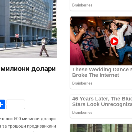
 милиони долари
r
am
r
mail
Share
ителни 500 милиони долари
би за трошоци предизвикани