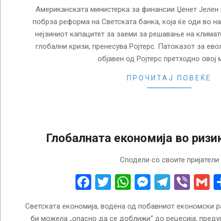
Американската министерка за финансии Џенет Јелен 
побрза реформа на Светската банка, која ќе оди во н
нејзиниот капацитет за заеми за решавање на климат
глобални кризи, пренесува Ројтерс. Патоказот за евол
објавен од Ројтерс претходно овој 
ПРОЧИТАЈ ПОВЕЌЕ
Глобалната економија во ризик
2023-
Сподели со своите пријатели
01-
10
Facebook
Twitter
WhatsApp
Messenge
Telegr
Vibe
G
Светската економија, водена од побавниот економски ра
би можела „опасно да се доближи“ до рецесија, пред