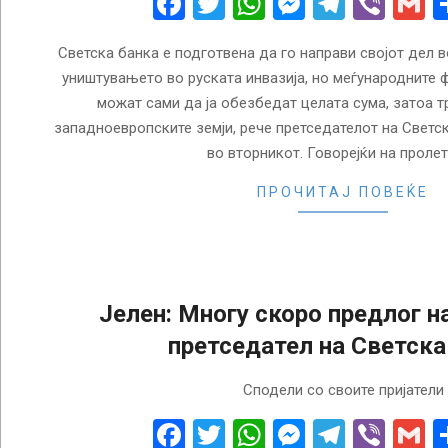
Facebook
Twitter
WhatsApp
Messenge
Telegr
Vibe
G
Светска банка е подготвена да го направи својот дел в
уништувањето во руската инвазија, но меѓународните 
можат сами да ја обезбедат целата сума, затоа т
западноевропските земји, рече претседателот на Светск
во вторникот. Говорејќи на проле
ПРОЧИТАЈ ПОВЕЌЕ
Јелен: Многу скоро предлог н
претседател на Светска
2023-
Сподели со своите пријатели
02-
23
Facebook
Twitter
WhatsApp
Messenge
Telegr
Vibe
G