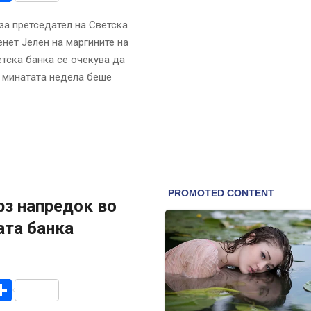
а претседател на Светска
нет Јелен на маргините на
тска банка се очекува да
о минатата недела беше
рз напредок во
ата банка
r
am
r
mail
Share