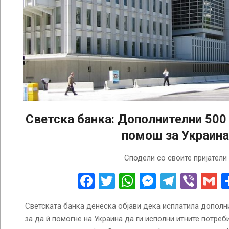
Светска банка: Дополнителни 500
помош за Украина
2022-
Сподели со своите пријатели
10-
25
Facebook
Twitter
WhatsApp
Messenge
Telegr
Vibe
G
Светската банка денеска објави дека исплатила дополн
за да ѝ помогне на Украина да ги исполни итните потре