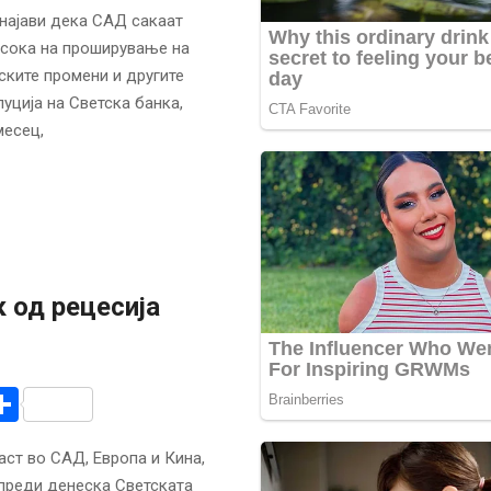
најави дека САД сакаат
асока на проширување на
ските промени и другите
уција на Светска банка,
месец,
 од рецесија
r
am
r
mail
Share
ст во САД, Европа и Кина,
упреди денеска Светската