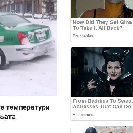
те температури
ењата