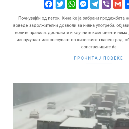
30
Facebook
Twitter
WhatsApp
Messenge
Telegr
Vibe
G
Почнувајќи од петок, Кина ќе ја забрани продажбата н
воведе задолжителни дозволи за нивна употреба, објави
новите правила, дроновите и клучните компоненти нема 
изнајмуваат или внесуваат во кинескиот главен град, об
сопствениците ќе
ПРОЧИТАЈ ПОВЕЌЕ