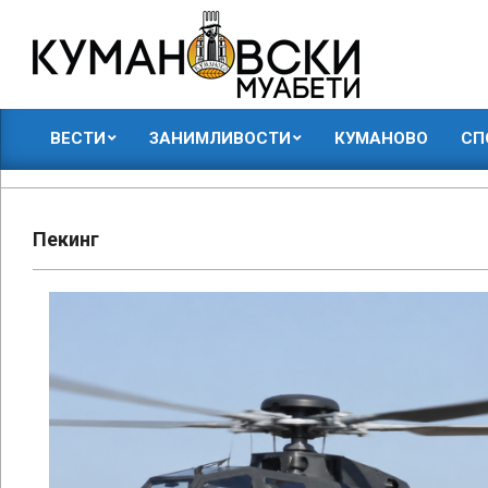
Skip
to
content
КУМАНОВСКИ
ВЕСТИ
ЗАНИМЛИВОСТИ
КУМАНОВО
СП
МУАБЕТИ
Primary
Navigation
Menu
Пекинг