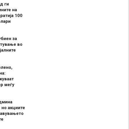
д ги
ините на
ратија 100
олари
убиен за
итување во
јалните
елено,
на:
куваат
р меѓу
админа
 но акциите
јавувањето
те