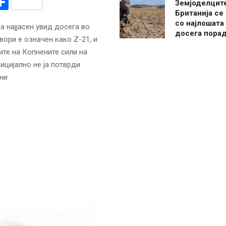
r
am
r
mail
Share
Земјоделцит
Британија се
со најлошата
 најјасен увид досега во
досега пора
вори е означен како Z-21, и
ите на Копнените сили на
ицијално не ја потврди
ени