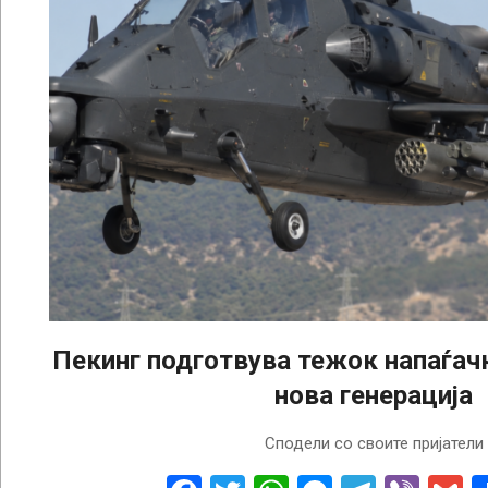
Пекинг подготвува тежок напаѓач
нова генерација
2026-
Сподели со своите пријатели
06-
06