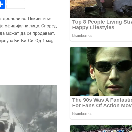
r
am
r
mail
Share
а дронови во Пекинг и ќе
ја официјални лица. Според
да можат да се продаваат,
јавува Би-Би-Си. Од 1 мај,