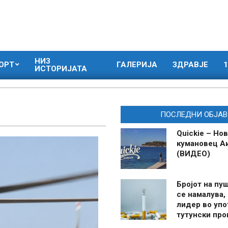
НИЗ
ОРТ
ГАЛЕРИЈА
ЗДРАВЈЕ
1
ИСТОРИЈАТА
ПОСЛЕДНИ ОБЈАВ
Quickie – Нов
кумановец А
(ВИДЕО)
Бројот на пу
се намалува, 
лидер во упо
тутунски пр