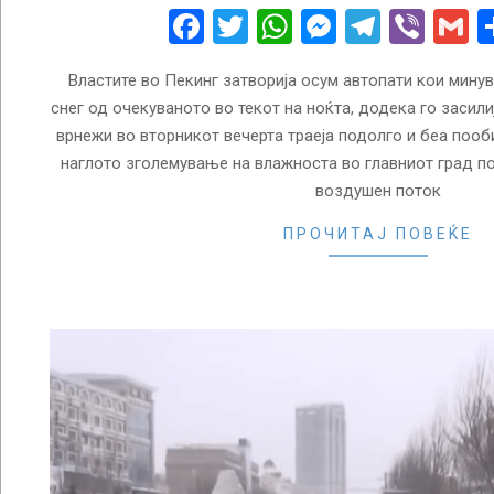
21
Facebook
Twitter
WhatsApp
Messenge
Telegr
Vibe
G
Властите во Пекинг затворија осум автопати кои минув
снег од очекуваното во текот на ноќта, додека го засили
врнежи во вторникот вечерта траеја подолго и беа пооб
наглото зголемување на влажноста во главниот град п
воздушен поток
ПРОЧИТАЈ ПОВЕЌЕ