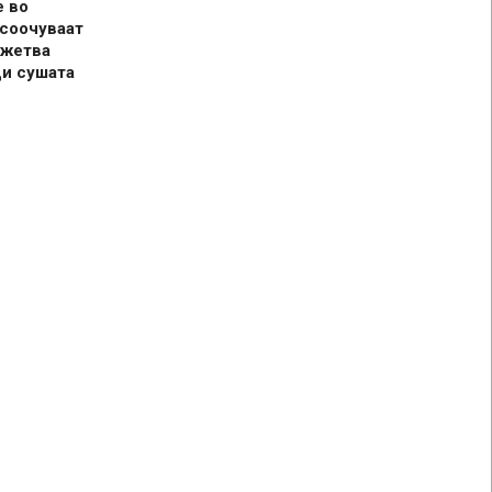
е во
 соочуваат
 жетва
ди сушата