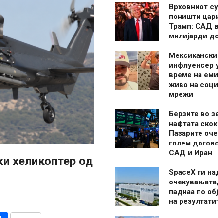
Врховниот су
поништи цар
Трамп: САД в
милијарди д
Мексикански
инфлуенсер 
време на ем
живо на соци
мрежи
Берзите во з
нафтата скок
Пазарите оче
голем догово
САД и Иран
ки хеликоптер од
SpaceX ги н
очекувањата,
паднаа по об
на резултати