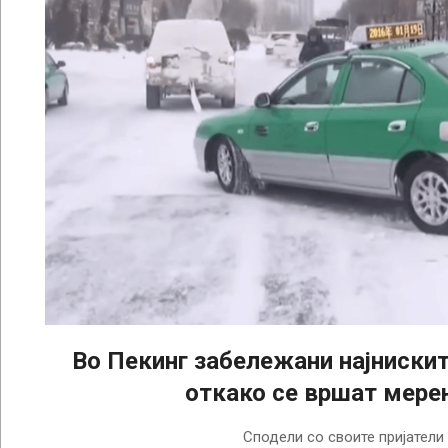
Во Пекинг забележани најниски
откако се вршат мер
2023-
Сподели со своите пријатели
12-