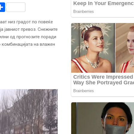
r
am
r
mail
Share
аат низ градот по повеќе
ја јавниот превоз. Снежните
илни од прогнозите поради
о комбинацијата на влажен