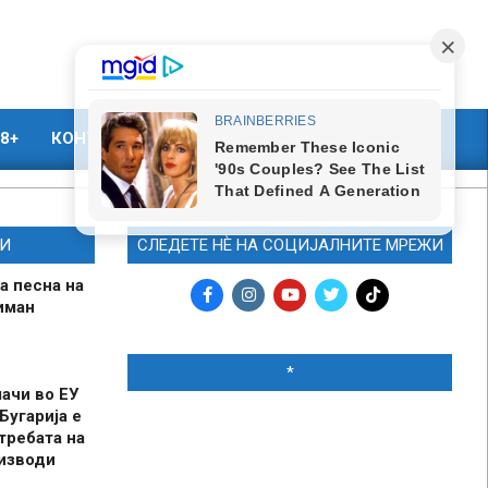
8+
КОНТАКТ
МАРКЕТИНГ
И
СЛЕДЕТЕ НЀ НА СОЦИЈАЛНИТЕ МРЕЖИ
а песна на
иман
*
шачи во ЕУ
Бугарија е
требата на
оизводи