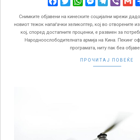
Facebook
Twitter
WhatsApp
Messenge
Telegr
Vibe
G
Снимките објавени на кинеските социјални мрежи дадоа
новиот тежок напаѓачки хеликоптер, кој во отворените из
кој, според достапните проценки, е развиен за потреб
Народноослободителната армија на Кина. Пекинг оф
програмата, ниту пак беа објав
ПРОЧИТАЈ ПОВЕЌЕ