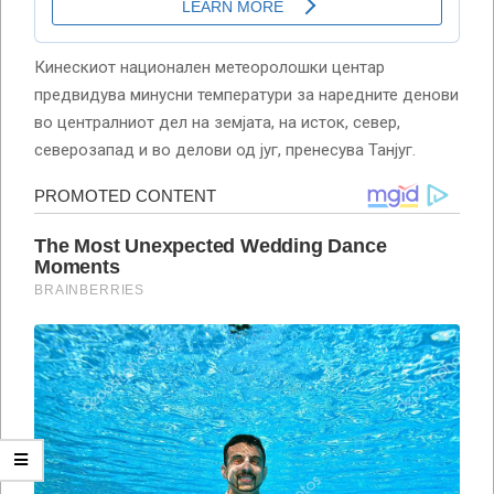
Кинескиот национален метеоролошки центар
предвидува минусни температури за наредните денови
во централниот дел на земјата, на исток, север,
северозапад и во делови од југ, пренесува Танјуг.