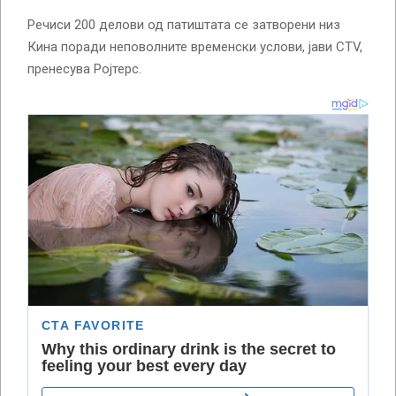
Речиси 200 делови од патиштата се затворени низ
Кина поради неповолните временски услови, јави CTV,
пренесува Ројтерс.