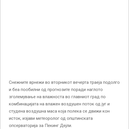
Снежните врнежи во вторникот вечерта траеја подолго
и беа пообилни од прогнозите поради наглото
зголемување на влажноста во главниот град по
комбинацијата на влажен воздушен поток од југ и
студена воздушна маса која полека се движи кон
исток, изјави метеоролог од општинската
опсерваторија за Пекинг Дејли.