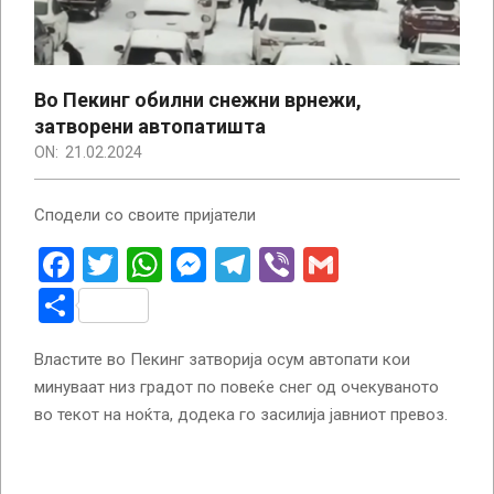
Во Пекинг обилни снежни врнежи,
затворени автопатишта
ON:
21.02.2024
Сподели со своите пријатели
Facebook
Twitter
WhatsApp
Messenger
Telegram
Viber
Gmail
Share
Властите во Пекинг затворија осум автопати кои
минуваат низ градот по повеќе снег од очекуваното
во текот на ноќта, додека го засилија јавниот превоз.