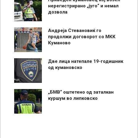
нерегистрирано „југо“ и немал
дозвола
Андреја Стевановиќ го
продолжи договорот со МКК
Куманово
Две лица натепале 19-годишник
од кумановско
„БМВ“ оштетено од заталкан
куршум во липковско