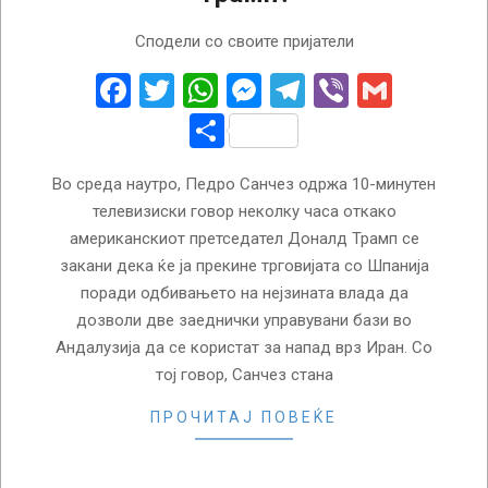
2026-
Сподели со своите пријатели
03-
06
Facebook
Twitter
WhatsApp
Messenger
Telegram
Viber
Gmail
Share
Во среда наутро, Педро Санчез одржа 10-минутен
телевизиски говор неколку часа откако
американскиот претседател Доналд Трамп се
закани дека ќе ја прекине трговијата со Шпанија
поради одбивањето на нејзината влада да
дозволи две заеднички управувани бази во
Андалузија да се користат за напад врз Иран. Со
тој говор, Санчез стана
ПРОЧИТАЈ ПОВЕЌЕ