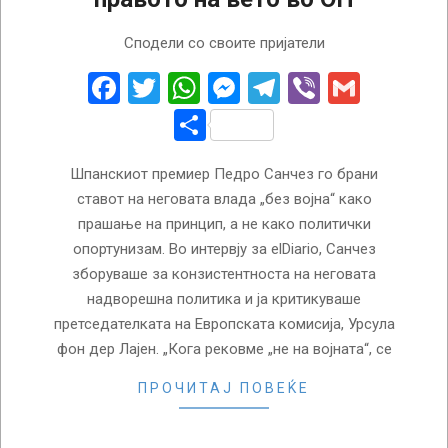
2026-
Сподели со своите пријатели
03-
11
Facebook
Twitter
WhatsApp
Messenger
Telegram
Viber
Gmail
Share
Шпанскиот премиер Педро Санчез го брани
ставот на неговата влада „без војна“ како
прашање на принцип, а не како политички
опортунизам. Во интервју за elDiario, Санчез
зборуваше за конзистентноста на неговата
надворешна политика и ја критикуваше
претседателката на Европската комисија, Урсула
фон дер Лајен. „Кога рековме „не на војната“, се
ПРОЧИТАЈ ПОВЕЌЕ