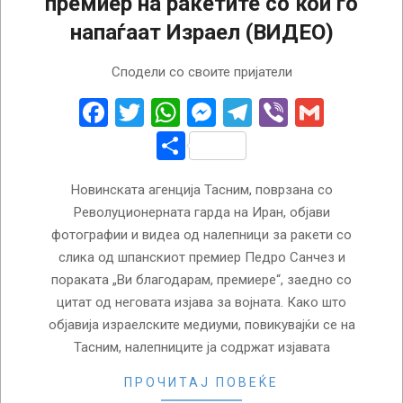
премиер на ракетите со кои го
напаѓаат Израел (ВИДЕО)
2026-
Сподели со своите пријатели
03-
23
Facebook
Twitter
WhatsApp
Messenger
Telegram
Viber
Gmail
Share
Новинската агенција Тасним, поврзана со
Револуционерната гарда на Иран, објави
фотографии и видеа од налепници за ракети со
слика од шпанскиот премиер Педро Санчез и
пораката „Ви благодарам, премиере“, заедно со
цитат од неговата изјава за војната. Како што
објавија израелските медиуми, повикувајќи се на
Тасним, налепниците ја содржат изјавата
ПРОЧИТАЈ ПОВЕЌЕ