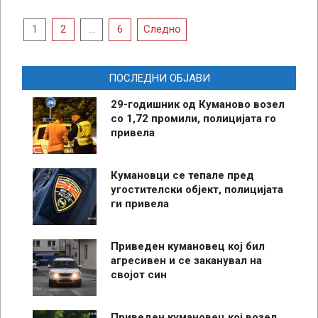
Posts
1
2
…
6
Следно
pagination
ПОСЛЕДНИ ОБЈАВИ
29-годишник од Куманово возел
со 1,72 промили, полицијата го
привела
Кумановци се тепале пред
угостителски објект, полицијата
ги привела
Приведен кумановец кој бил
агресивен и се заканувал на
својот син
Приведен кумановец кој возел