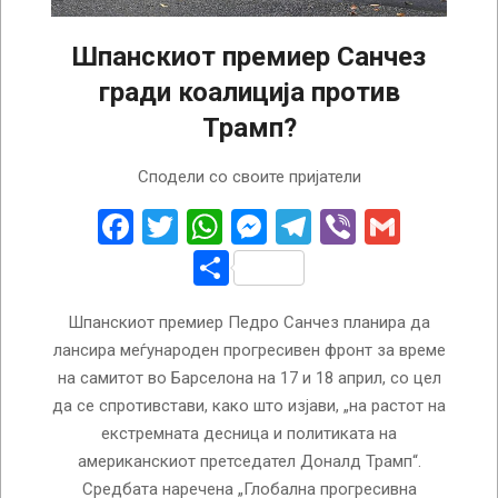
Шпанскиот премиер Санчез
гради коалиција против
Трамп?
2026-
Сподели со своите пријатели
04-
16
Facebook
Twitter
WhatsApp
Messenger
Telegram
Viber
Gmail
Share
Шпанскиот премиер Педро Санчез планира да
лансира меѓународен прогресивен фронт за време
на самитот во Барселона на 17 и 18 април, со цел
да се спротивстави, како што изјави, „на растот на
екстремната десница и политиката на
американскиот претседател Доналд Трамп“.
Средбата наречена „Глобална прогресивна