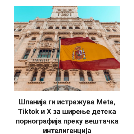
Шпанија ги истражува Meta,
Tiktok и X за ширење детска
порнографија преку вештачка
интелигенција