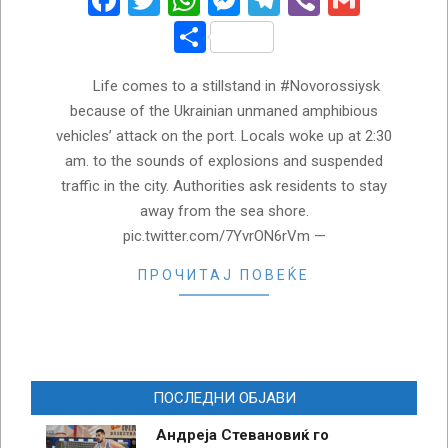
Facebook
Twitter
WhatsApp
Messenger
Telegram
Viber
Gmail
Share
Life comes to a stillstand in #Novorossiysk
because of the Ukrainian unmaned amphibious
vehicles’ attack on the port. Locals woke up at 2:30
am. to the sounds of explosions and suspended
traffic in the city. Authorities ask residents to stay
away from the sea shore.
pic.twitter.com/7YvrON6rVm —
ПРОЧИТАЈ ПОВЕЌЕ
ПОСЛЕДНИ ОБЈАВИ
Андреја Стевановиќ го