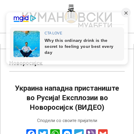
Skip
to
content
КУМАНОВСКИ
МУАБЕТИ
Primary
Navigation
Menu
Новоросијск
Украина нападна пристаниште
во Русија! Експлозии во
Новоросијск (ВИДЕО)
2024-
Сподели со своите пријатели
07-
03