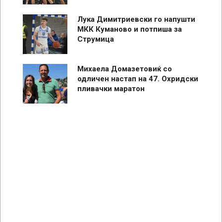
Лука Димитриевски го напушти
МКК Куманово и потпиша за
Струмица
Михаела Домазетовиќ со
одличен настап на 47. Охридски
пливачки маратон