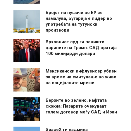
Бројот на пушачи во ЕУ се
намалува, Бугарија е лидер во
употребата на тутунски
производи
Врховниот суд ги поништи
царините на Трамп: САД вратија
100 милијарди долари
Мексикански инфлуенсер убиен
за време на емитување во живо
на социјалните мрежи
Берзите во зелено, нафтата
скокна: Пазарите очекуваат
голем договор меѓу САД и Иран
SpaceX ги надмина