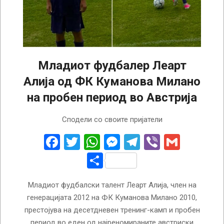
Младиот фудбалер Леарт
Алија од ФК Куманова Милано
на пробен период во Австрија
2026-
Сподели со своите пријатели
07-
28
Facebook
Twitter
WhatsApp
Messenger
Telegram
Viber
Gmail
Share
Младиот фудбалски талент Леарт Алија, член на
генерацијата 2012 на ФК Куманова Милано 2010,
престојува на десетдневен тренинг-камп и пробен
период во еден од најреномираните австриски