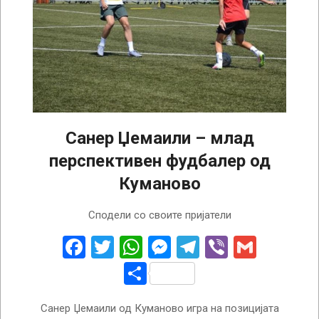
Санер Џемаили – млад
перспективен фудбалер од
Куманово
2025-
Сподели со своите пријатели
09-
09
Facebook
Twitter
WhatsApp
Messenger
Telegram
Viber
Gmail
Share
Санер Џемаили од Куманово игра на позицијата