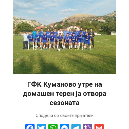
ГФК Куманово утре на
домашен терен ја отвора
сезоната
2025-
Сподели со своите пријатели
09-
13
Facebook
Twitter
WhatsApp
Messenger
Telegram
Viber
Gmail