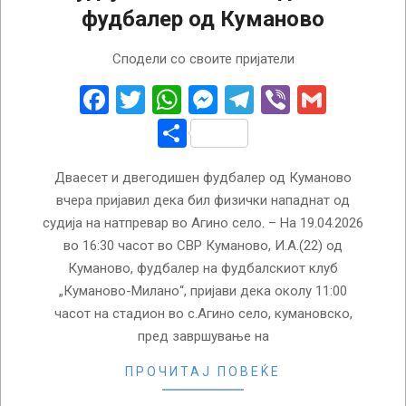
фудбалер од Куманово
2026-
Сподели со своите пријатели
04-
20
Facebook
Twitter
WhatsApp
Messenger
Telegram
Viber
Gmail
Share
Дваесет и двегодишен фудбалер од Куманово
вчера пријавил дека бил физички нападнат од
судија на натпревар во Агино село. – На 19.04.2026
во 16:30 часот во СВР Куманово, И.А.(22) од
Куманово, фудбалер на фудбалскиот клуб
„Куманово-Милано“, пријави дека околу 11:00
часот на стадион во с.Агино село, кумановско,
пред завршување на
ПРОЧИТАЈ ПОВЕЌЕ