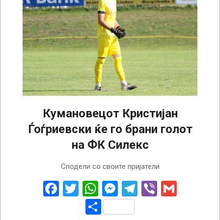
Кумановецот Кристијан
Ѓоѓриевски ќе го брани голот
на ФК Силекс
2025-
Сподели со своите пријатели
09-
12
Facebook
Twitter
WhatsApp
Messenger
Telegram
Viber
Gmail
Share