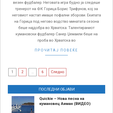
везен фудбалер. Неговата игра будно ја следеше
тренерот на ФК Горица Борис Трифунов, кој за
неговиот настап имаше пофални зборови. Екипата
на Горица под негово водство минатата сезона
беше најдобра во Хрватска. Tалентираниот
кумановски фудбалер Санер Џемаили беше на
проба во Хрватска во
ПРОЧИТАЈ ПОВЕЌЕ
Posts
1
2
…
6
Следно
pagination
ПОСЛЕДНИ ОБЈАВИ
Quickie – Нова песна на
кумановец Аиман (ВИДЕО)