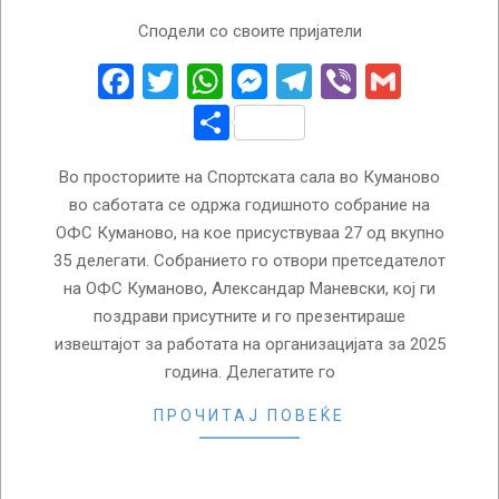
2026-
Сподели со своите пријатели
03-
02
Facebook
Twitter
WhatsApp
Messenger
Telegram
Viber
Gmail
Share
Во просториите на Спортската сала во Куманово
во саботата се одржа годишното собрание на
ОФС Куманово, на кое присуствуваа 27 од вкупно
35 делегати. Собранието го отвори претседателот
на ОФС Куманово, Александар Маневски, кој ги
поздрави присутните и го презентираше
извештајот за работата на организацијата за 2025
година. Делегатите го
ПРОЧИТАЈ ПОВЕЌЕ