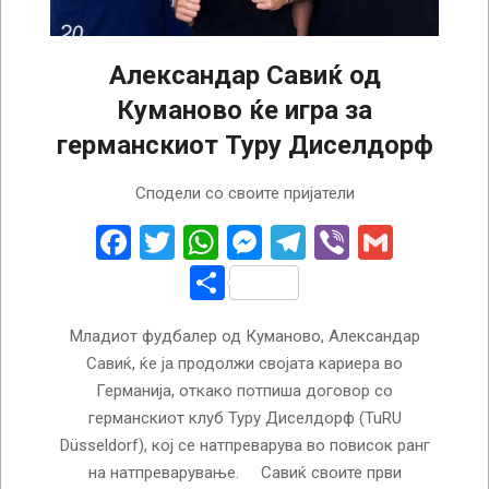
Александар Савиќ од
Куманово ќе игра за
германскиот Туру Диселдорф
2026-
Сподели со своите пријатели
06-
03
Facebook
Twitter
WhatsApp
Messenger
Telegram
Viber
Gmail
Share
Младиот фудбалер од Куманово, Александар
Савиќ, ќе ја продолжи својата кариера во
Германија, откако потпиша договор со
германскиот клуб Туру Диселдорф (TuRU
Düsseldorf), кој се натпреварува во повисок ранг
на натпреварување. Савиќ своите први