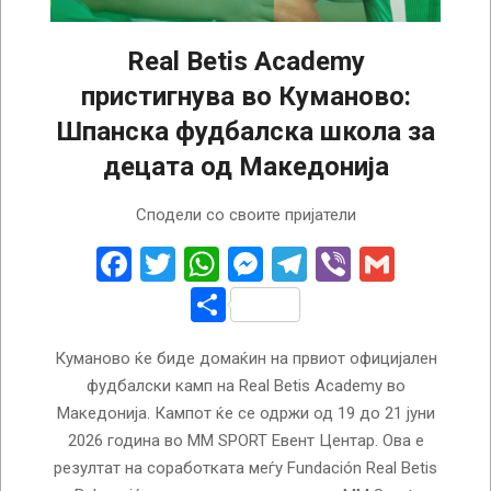
Real Betis Academy
пристигнува во Куманово:
Шпанска фудбалска школа за
децата од Македонија
2026-
Сподели со своите пријатели
05-
23
Facebook
Twitter
WhatsApp
Messenger
Telegram
Viber
Gmail
Share
Куманово ќе биде домаќин на првиот официјален
фудбалски камп на Real Betis Academy во
Македонија. Кампот ќе се одржи од 19 до 21 јуни
2026 година во MM SPORT Евент Центар. Ова е
резултат на соработката меѓу Fundación Real Betis