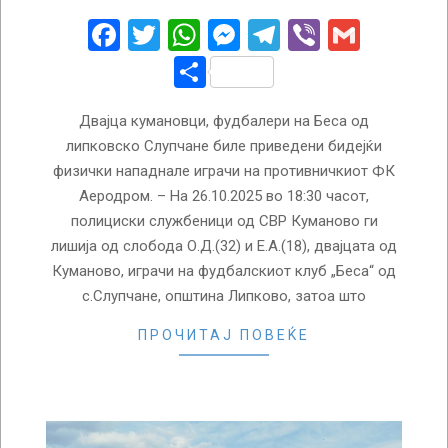
27
Facebook
Twitter
WhatsApp
Messenger
Telegram
Viber
Gmail
Share
Двајца кумановци, фудбалери на Беса од
липковско Слупчане биле приведени бидејќи
физички нападнале играчи на противничкиот ФК
Аеродром. – На 26.10.2025 во 18:30 часот,
полициски службеници од СВР Куманово ги
лишија од слобода О.Д.(32) и Е.А.(18), двајцата од
Куманово, играчи на фудбалскиот клуб „Беса“ од
с.Слупчане, општина Липково, затоа што
ПРОЧИТАЈ ПОВЕЌЕ