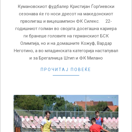
Кумановскиот фудбалер Кристијан Ѓорѓиевски
сезонава ќе го носи дресот на македонскиот
прволигаш и вицешампион ФК Силекс. 22-
годишниот голман во својата досегашна кариера
ги бранеше головите на германскиот БСК
Олимпија, но и на домашните Кожуф, Вардар
Неготино, а во младинската категорија настапувал
и за Брегалница Штип и ФК Милано
ПРОЧИТАЈ ПОВЕЌЕ