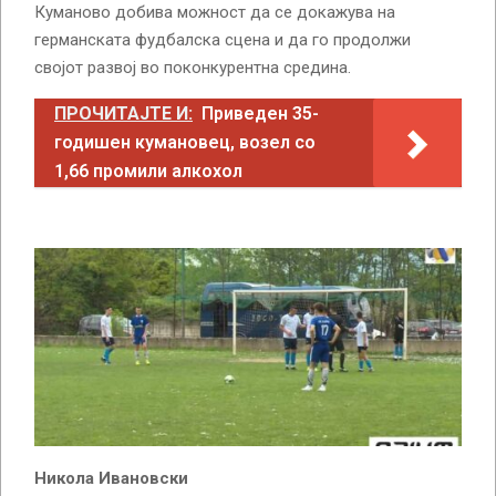
Куманово добива можност да се докажува на
германската фудбалска сцена и да го продолжи
својот развој во поконкурентна средина.
ПРОЧИТАЈТЕ И:
Приведен 35-
годишен кумановец, возел со
1,66 промили алкохол
Никола Ивановски