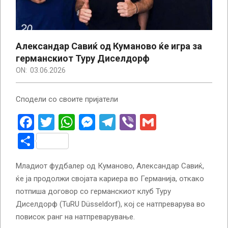
Александар Савиќ од Куманово ќе игра за
германскиот Туру Диселдорф
ON:
03.06.2026
Сподели со своите пријатели
Facebook
Twitter
WhatsApp
Messenger
Telegram
Viber
Gmail
Share
Младиот фудбалер од Куманово, Александар Савиќ,
ќе ја продолжи својата кариера во Германија, откако
потпиша договор со германскиот клуб Туру
Диселдорф (TuRU Düsseldorf), кој се натпреварува во
повисок ранг на натпреварување.