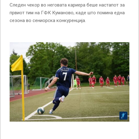
Следен чекор во неговата кариера беше настапот за
првиот тим на ГФК Куманово, каде што помина една
сезона во сениорска конкуренција.