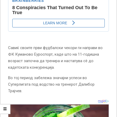
Савиќ своите први фудбалски чекори ги направи во
ФК Куманово Еуроспорт, каде што на 11-годишна
возраст започна да тренира и настапува сè до
кадетската конкуренција.
Во тој период забележа значајни успеси во
Суперлигата под водство на тренерот Далибор
Трајчев.