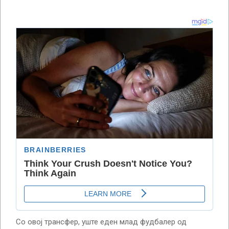
Со овој трансфер, уште еден млад фудбалер од