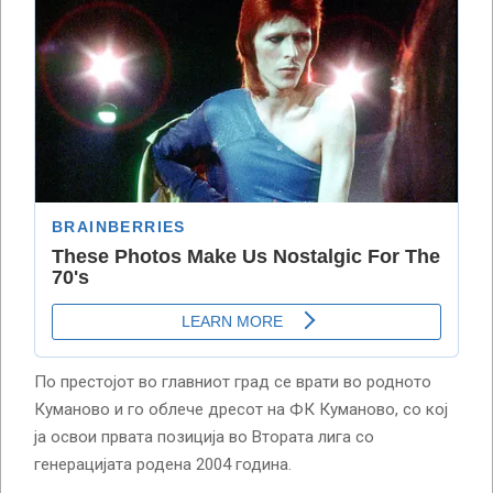
По престојот во главниот град се врати во родното
Куманово и го облече дресот на ФК Куманово, со кој
ја освои првата позиција во Втората лига со
генерацијата родена 2004 година.