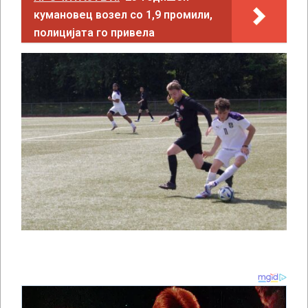
кумановец возел со 1,9 промили,
полицијата го привела