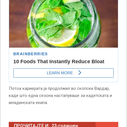
Потоа кариерата ја продолжил во скопски Вардар,
каде што една сезона настапуваше за кадетската и
младинската екипа.
ПРОЧИТАЈТЕ И:
23-годишен