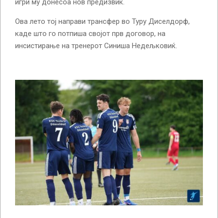
игри му донесоа нов предизвик.
Ова лето тој направи трансфер во Туру Диселдорф,
каде што го потпиша својот прв договор, на
инсистирање на тренерот Синиша Недељковиќ.