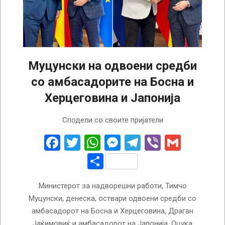
Муцунски на одвоени средби
со амбасадорите на Босна и
Херцеговина и Јапонија
2024-
Сподели со своите пријатели
07-
16
Facebook
Twitter
WhatsApp
Messenger
Telegram
Viber
Gmail
Share
Министерот за надворешни работи, Тимчо
Муцунски, денеска, оствари одвоени средби со
амбасадорот на Босна и Херцеговина, Драган
Јаќимовиќ и амбасадорот на Јапонија, Оцука