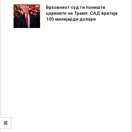
Врховниот суд ги поништи
царините на Трамп: САД вратија
100 милијарди долари